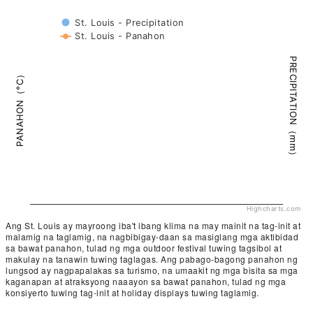
St. Louis - Precipitation
St. Louis - Panahon
PRECIPITATION（mm）
PANAHON（°C）
Highcharts.com
Ang St. Louis ay mayroong iba't ibang klima na may mainit na tag-init at
malamig na taglamig, na nagbibigay-daan sa masiglang mga aktibidad
sa bawat panahon, tulad ng mga outdoor festival tuwing tagsibol at
makulay na tanawin tuwing taglagas. Ang pabago-bagong panahon ng
lungsod ay nagpapalakas sa turismo, na umaakit ng mga bisita sa mga
kaganapan at atraksyong naaayon sa bawat panahon, tulad ng mga
konsiyerto tuwing tag-init at holiday displays tuwing taglamig.