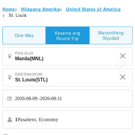
Home
>
Hilagang Amerika
>
United States of America
>
St. Louis
Maramihang
Kasama ang
One-Way
Siyudad
Round-Trip
PAG-ALIS
DESTINASYON
2026-08-09
2026-08-11
1
Pasahero,
Economy