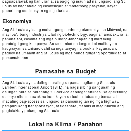
pagpapalawak ng kanluran at sa pagiging maunlad na lungsod, ang St.
Louis ay naghahalo ng kasaysayan at modernong pasyalan, kaya't
paboritong destinasyon ng mga turista.
Ekonomiya
Ang St. Louis ay isang mahalagang sentro ng ekonomiya sa Midwest, na
may iba't ibang industriya tulad ng biotechnology, pagmamanupaktura, at
pananalapi, kasama ang mga punong-tanggapan ng maraming
pandaigdigang kumpanya. Sa umuunlad na lungsod at matibay na
kaugnayan sa turismo dahil sa mga tanyag na pook at kaganapan,
patuloy na umaakit ang St. Louis ng mga pandaigdigang oportunidad at
pamumuhunan.
Pamasahe sa Budget
Ang St. Louis ay madaling marating sa pamamagitan ng St. Louis
Lambert International Airport (STL), na nagsisilbing pangunahing
daungan para sa parehong full-service at budget airlines. Sa epektibong
disenyo nito, malawak na koneksyon sa loob at labas ng bansa, at
madaling pag-access sa lungsod sa pamamagitan ng mga highway,
pampublikong transportasyon, at rideshare, mabilis at maginhawa ang
paglalakbay patungong St. Louis.
Lokal na Klima / Panahon