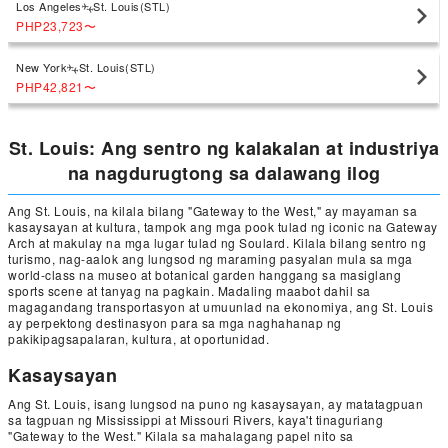
Los Angeles
St. Louis(STL)
PHP23,723
〜
New York
St. Louis(STL)
PHP42,821
〜
St. Louis: Ang sentro ng kalakalan at industriya
na nagdurugtong sa dalawang ilog
Ang St. Louis, na kilala bilang "Gateway to the West," ay mayaman sa
kasaysayan at kultura, tampok ang mga pook tulad ng iconic na Gateway
Arch at makulay na mga lugar tulad ng Soulard. Kilala bilang sentro ng
turismo, nag-aalok ang lungsod ng maraming pasyalan mula sa mga
world-class na museo at botanical garden hanggang sa masiglang
sports scene at tanyag na pagkain. Madaling maabot dahil sa
magagandang transportasyon at umuunlad na ekonomiya, ang St. Louis
ay perpektong destinasyon para sa mga naghahanap ng
pakikipagsapalaran, kultura, at oportunidad.
Kasaysayan
Ang St. Louis, isang lungsod na puno ng kasaysayan, ay matatagpuan
sa tagpuan ng Mississippi at Missouri Rivers, kaya't tinaguriang
"Gateway to the West." Kilala sa mahalagang papel nito sa