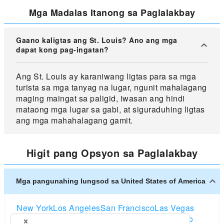
Mga Madalas Itanong sa Paglalakbay
Gaano kaligtas ang St. Louis? Ano ang mga
dapat kong pag-ingatan?
Ang St. Louis ay karaniwang ligtas para sa mga
turista sa mga tanyag na lugar, ngunit mahalagang
maging maingat sa paligid, iwasan ang hindi
mataong mga lugar sa gabi, at siguraduhing ligtas
ang mga mahahalagang gamit.
Higit pang Opsyon sa Paglalakbay
Mga pangunahing lungsod sa United States of America
New York
Los Angeles
San Francisco
Las Vegas
Orlando
Seattle
Boston
Washington D.C
Chicago