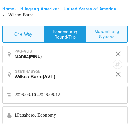
Home
>
Hilagang Amerika
>
United States of America
>
Wilkes-Barre
Maramihang
Kasama ang
One-Way
Siyudad
Round-Trip
PAG-ALIS
DESTINASYON
2026-08-10
2026-08-12
1
Pasahero,
Economy