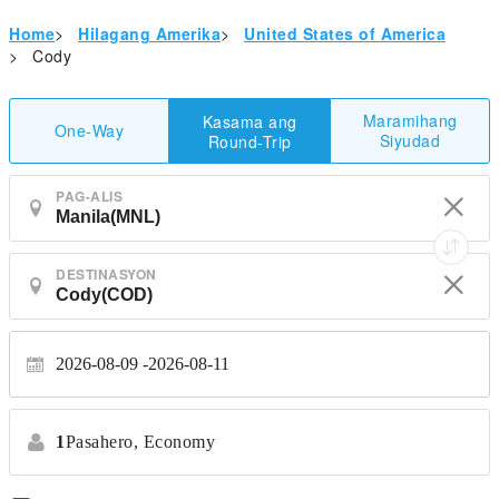
Home
>
Hilagang Amerika
>
United States of America
>
Cody
Maramihang
Kasama ang
One-Way
Siyudad
Round-Trip
PAG-ALIS
DESTINASYON
2026-08-09
2026-08-11
1
Pasahero,
Economy