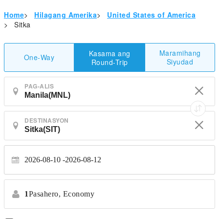
Home
>
Hilagang Amerika
>
United States of America
>
Sitka
Maramihang
Kasama ang
One-Way
Siyudad
Round-Trip
PAG-ALIS
DESTINASYON
2026-08-10
2026-08-12
1
Pasahero,
Economy