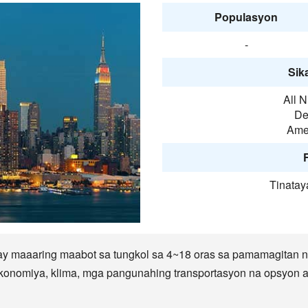
Populasyon
-
Sika
All 
De
Amer
F
Tinatay
 ay maaaring maabot sa tungkol sa 4~18 oras sa pamamagitan 
ekonomiya, klima, mga pangunahing transportasyon na opsyon at 