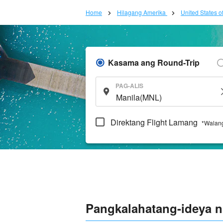
Home
Hilagang Amerika
United States o
Kasama ang Round-Trip
PAG-ALIS
Direktang Flight Lamang
*Walang
Pangkalahatang-ideya ng