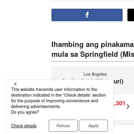
Ihambing ang pinakamab
mula sa Springfield (Mis
Los Angeles
Springfield (Missouri)
(SGF)
PHP26,301
Kasama ang
Round-Trip
～