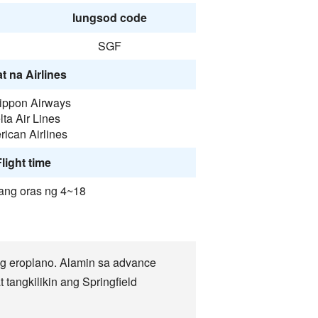
lungsod code
SGF
t na Airlines
Nippon Airways
lta Air Lines
ican Airlines
light time
ang oras ng 4~18
ng eroplano. Alamin sa advance
tangkilikin ang Springfield