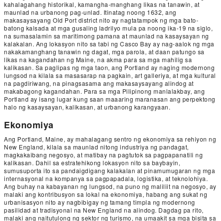
kahalagahang historikal, kamangha-manghang likas na tanawin, at
maunlad na urbanong pag-unlad. Itinatag noong 1632, ang
makasaysayang Old Port district nito ay nagtatampok ng mga bato-
batong kalsada at mga gusaling ladrilyo mula pa noong ika-19 na siglo,
na sumasalamin sa maritimong pamana at maunlad na kasaysayan ng
kalakalan. Ang lokasyon nito sa tabi ng Casco Bay ay nag-aalok ng mga
nakakamanghang tanawin ng dagat, mga parola, at daan patungo sa
likas na kagandahan ng Maine, na akma para sa mga mahilig sa
kalikasan. Sa paglipas ng mga taon, ang Portland ay naging modernong
lungsod na kilala sa masasarap na pagkain, art galleriya, at mga kultural
na pagdiriwang, na pinagsasama ang makasaysayang alindog at
makabagong kagandahan. Para sa mga Pilipinong manlalakbay, ang
Portland ay isang lugar kung saan maaaring maranasan ang perpektong
halo ng kasaysayan, kalikasan, at urbanong karangyaan.
Ekonomiya
Ang Portland, Maine, ay mahalagang sentro ng ekonomiya sa rehiyon ng
New England, kilala sa maunlad nitong industriya ng pandagat,
magkakaibang negosyo, at matibay na pagtutok sa pagpapanatili ng
kalikasan. Dahil sa estratehikong lokasyon nito sa baybayin,
sumusuporta ito sa pandaigdigang kalakalan at pinamumugaran ng mga
internasyonal na kompanya sa pagpapadala, logistika, at teknolohiya.
Ang buhay na kabayanan ng lungsod, na puno ng maliliit na negosyo, ay
malaki ang kontribusyon sa lokal na ekonomiya, habang ang sukat ng
urbanisasyon nito ay nagbibigay ng tamang timpla ng modernong
pasilidad at tradisyonal na New England na alindog. Dagdag pa rito,
malaki ang naitutulong ng sektor ng turismo, na umaakit sa mga bisita sa