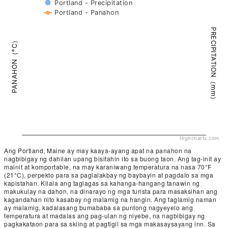
Portland - Precipitation
Portland - Panahon
PRECIPITATION（mm）
PANAHON（°C）
Highcharts.com
Ang Portland, Maine ay may kaaya-ayang apat na panahon na
nagbibigay ng dahilan upang bisitahin ito sa buong taon. Ang tag-init ay
mainit at komportable, na may karaniwang temperatura na nasa 70°F
(21°C), perpekto para sa paglalakbay ng baybayin at pagdalo sa mga
kapistahan. Kilala ang taglagas sa kahanga-hangang tanawin ng
makukulay na dahon, na dinarayo ng mga turista para masaksihan ang
kagandahan nito kasabay ng malamig na hangin. Ang taglamig naman
ay malamig, kadalasang bumababa sa puntong nagyeyelo ang
temperatura at madalas ang pag-ulan ng niyebe, na nagbibigay ng
pagkakataon para sa skiing at pagtigil sa mga makasaysayang inn. Sa