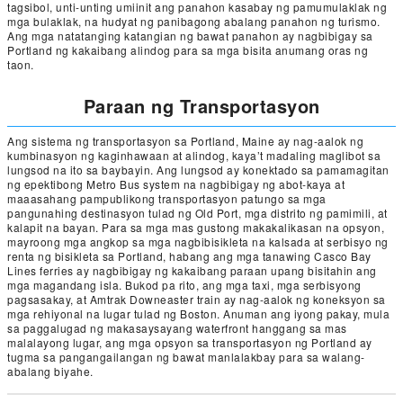
tagsibol, unti-unting umiinit ang panahon kasabay ng pamumulaklak ng
mga bulaklak, na hudyat ng panibagong abalang panahon ng turismo.
Ang mga natatanging katangian ng bawat panahon ay nagbibigay sa
Portland ng kakaibang alindog para sa mga bisita anumang oras ng
taon.
Paraan ng Transportasyon
Ang sistema ng transportasyon sa Portland, Maine ay nag-aalok ng
kumbinasyon ng kaginhawaan at alindog, kaya’t madaling maglibot sa
lungsod na ito sa baybayin. Ang lungsod ay konektado sa pamamagitan
ng epektibong Metro Bus system na nagbibigay ng abot-kaya at
maaasahang pampublikong transportasyon patungo sa mga
pangunahing destinasyon tulad ng Old Port, mga distrito ng pamimili, at
kalapit na bayan. Para sa mga mas gustong makakalikasan na opsyon,
mayroong mga angkop sa mga nagbibisikleta na kalsada at serbisyo ng
renta ng bisikleta sa Portland, habang ang mga tanawing Casco Bay
Lines ferries ay nagbibigay ng kakaibang paraan upang bisitahin ang
mga magandang isla. Bukod pa rito, ang mga taxi, mga serbisyong
pagsasakay, at Amtrak Downeaster train ay nag-aalok ng koneksyon sa
mga rehiyonal na lugar tulad ng Boston. Anuman ang iyong pakay, mula
sa paggalugad ng makasaysayang waterfront hanggang sa mas
malalayong lugar, ang mga opsyon sa transportasyon ng Portland ay
tugma sa pangangailangan ng bawat manlalakbay para sa walang-
abalang biyahe.