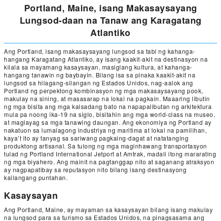
Portland, Maine, isang Makasaysayang
Lungsod-daan na Tanaw ang Karagatang
Atlantiko
Ang Portland, isang makasaysayang lungsod sa tabi ng kahanga-
hangang Karagatang Atlantiko, ay isang kaakit-akit na destinasyon na
kilala sa mayamang kasaysayan, masiglang kultura, at kahanga-
hangang tanawin ng baybayin. Bilang isa sa pinaka kaakit-akit na
lungsod sa hilagang-silangan ng Estados Unidos, nag-aalok ang
Portland ng perpektong kombinasyon ng mga makasaysayang pook,
makulay na sining, at masasarap na lokal na pagkain. Maaaring libutin
ng mga bisita ang mga kalsadang bato na napapalibutan ng arkitektura
mula pa noong ika-19 na siglo, bisitahin ang mga world-class na museo,
at maglayag sa mga tanawing daungan. Ang ekonomiya ng Portland ay
nakatuon sa lumalagong industriya ng maritima at lokal na pamilihan,
kaya’t ito ay tanyag sa sariwang pagkaing-dagat at natatanging
produktong artisanal. Sa tulong ng mga maginhawang transportasyon
tulad ng Portland International Jetport at Amtrak, madali itong mararating
ng mga biyahero. Ang mainit na pagtanggap nito at saganang atraksyon
ay nagpapatibay sa reputasyon nito bilang isang destinasyong
kailangang puntahan.
Kasaysayan
Ang Portland, Maine, ay mayaman sa kasaysayan bilang isang makulay
na lungsod para sa turismo sa Estados Unidos, na pinagsasama ang