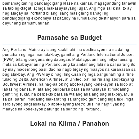
pamamagitan ng pandaigdigang klase na kainan, magagandang tanawin
sa tabing-dagat, at mga makasaysayang lugar. Ang mga salik na ito ay
naglalagay sa Portland bilang isang masiglang bahagi ng
pandaigdigang ekonomiya at patuloy na lumalaking destinasyon para sa
dayuhang pamumuhunan.
Pamasahe sa Budget
Ang Portland, Maine ay isang kaakit-akit na destinasyon na madaling
puntahan ng mga manlalakbay, gamit ang Portland International Jetport
(PWM) bilang pangunahing daungan. Matatagpuan ilang milya lamang
mula sa kabayanan ng Portland, ang katamtamang laki na paliparang ito
ay may modernong pasilidad na nagbibigay ng maayos na karanasan sa
paglalakbay. Ang PWM ay pinaglilingkuran ng mga pangunahing airline
tulad ng Delta, American Airlines, at United, pati na rin ang abot-kayang
Southwest Airlines, na nag-aalok ng abot-kayang koneksyon sa loob at
labas ng bansa. Kilala ang paliparan para sa kahusayan at madaling
gamiting sukat, na perpekto para sa walang abalang paglalakbay. Mula
sa paliparan, madaling makarating sa lungsod gamit ang mga taxi, mga
serbisyong pagsasakay, o abot-kayang Metro Bus, na nagtitiyak ng
maayos na koneksyon patungo sa sentro ng Portland.
Lokal na Klima / Panahon