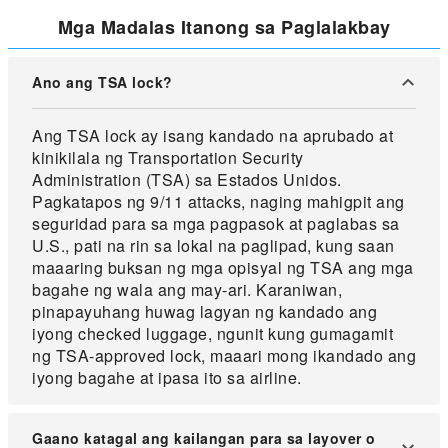
Mga Madalas Itanong sa Paglalakbay
Ano ang TSA lock?
Ang TSA lock ay isang kandado na aprubado at
kinikilala ng Transportation Security
Administration (TSA) sa Estados Unidos.
Pagkatapos ng 9/11 attacks, naging mahigpit ang
seguridad para sa mga pagpasok at paglabas sa
U.S., pati na rin sa lokal na paglipad, kung saan
maaaring buksan ng mga opisyal ng TSA ang mga
bagahe ng wala ang may-ari. Karaniwan,
pinapayuhang huwag lagyan ng kandado ang
iyong checked luggage, ngunit kung gumagamit
ng TSA-approved lock, maaari mong ikandado ang
iyong bagahe at ipasa ito sa airline.
Gaano katagal ang kailangan para sa layover o