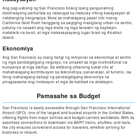
Ang pag-usbong ng San Francisco bilang isang pangunahing
destinasyong panturista ay nakaugat sa makulay nitong kasaysayan at
natatanging heograpiya. Mula sa mahalagang papel nito noong
California Gold Rush hanggang sa pagiging masiglang urban na sentro,
patuloy na naaakit ang mga bisita ng mga tanawin ng baybayin,
matatarik na burol, at mga makasaysayang lugar tulad ng Alcatraz
Island.
Ekonomiya
Ang San Francisco ay isang haligi ng rehiyonal na ekonomiya at sentro
ng mga pandaigdigang negosyo, na umaakit sa mga multinational na
kumpanya at mga startup. Sa aktibong urbanong sukat nito at
mahahalagang kontribusyon sa teknolohiya, pananalapi, at turismo, isa
itong mahalagang bahagi ng pandaigdigang ekonomiya na
pinagsasama ang inobasyon at mga de-kalidad na atraksyon.
Pamasahe sa Budget
San Francisco is easily accessible through San Francisco International
Airport (SFO), one of the largest and busiest airports in the United States,
offering flights from major airlines and budget carriers worldwide. With its
seamless connections to downtown via BART trains, shuttles, and taxis,
the city ensures convenient access for travelers, whether arriving for
business or leisure.