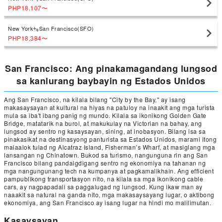
PHP18,107
〜
New York
San Francisco(SFO)
PHP18,384
〜
San Francisco: Ang pinakamagandang lungsod
sa kanlurang baybayin ng Estados Unidos
Ang San Francisco, na kilala bilang "City by the Bay," ay isang
makasaysayan at kultural na hiyas na patuloy na inaakit ang mga turista
mula sa iba't ibang panig ng mundo. Kilala sa ikonikong Golden Gate
Bridge, matatarik na burol, at makukulay na Victorian na bahay, ang
lungsod ay sentro ng kasaysayan, sining, at inobasyon. Bilang isa sa
pinakasikat na destinasyong panturista sa Estados Unidos, marami itong
maiaalok tulad ng Alcatraz Island, Fisherman’s Wharf, at masiglang mga
lansangan ng Chinatown. Bukod sa turismo, nangunguna rin ang San
Francisco bilang pandaigdigang sentro ng ekonomiya na tahanan ng
mga nangungunang tech na kumpanya at pagkamalikhain. Ang efficient
pampublikong transportasyon nito, na kilala sa mga ikonikong cable
cars, ay nagpapadali sa paggalugad ng lungsod. Kung ikaw man ay
naaakit sa natural na ganda nito, mga makasaysayang lugar, o aktibong
ekonomiya, ang San Francisco ay isang lugar na hindi mo malilimutan.
Kasaysayan