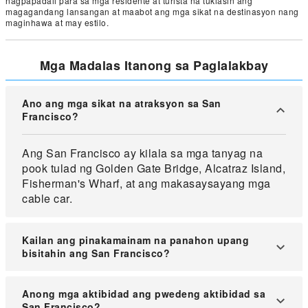
nagpapadali para sa mga residente at turista na tuklasin ang
magagandang lansangan at maabot ang mga sikat na destinasyon nang
maginhawa at may estilo.
Mga Madalas Itanong sa Paglalakbay
Ano ang mga sikat na atraksyon sa San
Francisco?
Ang San Francisco ay kilala sa mga tanyag na
pook tulad ng Golden Gate Bridge, Alcatraz Island,
Fisherman's Wharf, at ang makasaysayang mga
cable car.
Kailan ang pinakamainam na panahon upang
bisitahin ang San Francisco?
Ang pinakamainam na panahon upang bisitahin
Anong mga aktibidad ang pwedeng aktibidad sa
ang San Francisco ay tuwing Setyembre at
San Francisco?