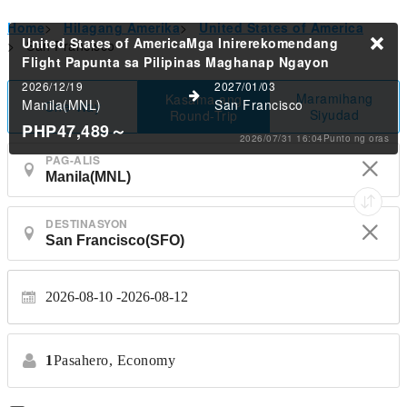
Home
>
Hilagang Amerika
>
United States of America
United States of AmericaMga Inirerekomendang
>
San Francisco
Flight Papunta sa Pilipinas
Maghanap Ngayon
2026/12/19
2027/01/03
Maramihang
Kasama ang
Manila(MNL)
San Francisco
One-Way
Siyudad
Round-Trip
PHP47,489
～
2026/07/31 16:04Punto ng oras
PAG-ALIS
DESTINASYON
2026-08-10
2026-08-12
1
Pasahero,
Economy