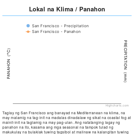
Lokal na Klima / Panahon
San Francisco - Precipitation
San Francisco - Panahon
PRECIPITATION（mm）
PANAHON（°C）
Highcharts.com
Taglay ng San Francisco ang banayad na Mediterranean na klima, na
may malamig na tag-init na madalas dinadalaw ng sikat na coastal fog at
mainit-init na taglamig na may pag-ulan. Ang natatanging lagay ng
panahon na ito, kasama ang mga seasonal na tampok tulad ng
makukulay na bulaklak tuwing tagsibol at malinaw na kalangitan tuwing