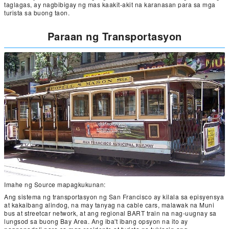
taglagas, ay nagbibigay ng mas kaakit-akit na karanasan para sa mga
turista sa buong taon.
Paraan ng Transportasyon
Imahe ng Source mapagkukunan:
Ang sistema ng transportasyon ng San Francisco ay kilala sa episyensya
at kakaibang alindog, na may tanyag na cable cars, malawak na Muni
bus at streetcar network, at ang regional BART train na nag-uugnay sa
lungsod sa buong Bay Area. Ang iba't ibang opsyon na ito ay