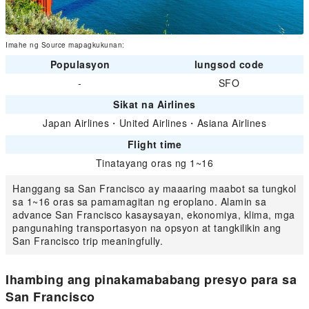
Imahe ng Source mapagkukunan:
Populasyon
lungsod code
-
SFO
Sikat na Airlines
Japan Airlines
・
United Airlines
・
Asiana Airlines
Flight time
Tinatayang oras ng 1~16
Hanggang sa San Francisco ay maaaring maabot sa tungkol
sa 1~16 oras sa pamamagitan ng eroplano. Alamin sa
advance San Francisco kasaysayan, ekonomiya, klima, mga
pangunahing transportasyon na opsyon at tangkilikin ang
San Francisco trip meaningfully.
Ihambing ang pinakamababang presyo para sa
San Francisco