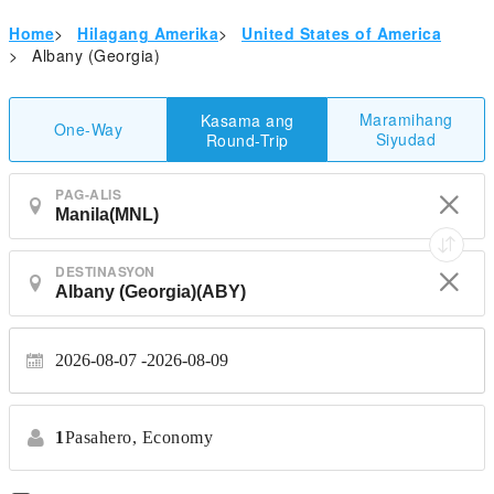
Home
>
Hilagang Amerika
>
United States of America
>
Albany (Georgia)
Maramihang
Kasama ang
One-Way
Siyudad
Round-Trip
PAG-ALIS
DESTINASYON
2026-08-07
2026-08-09
1
Pasahero,
Economy