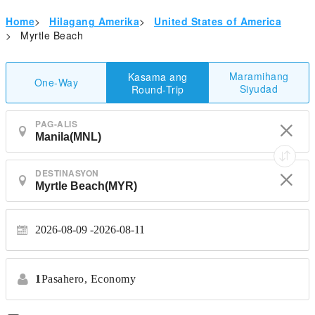
Home
>
Hilagang Amerika
>
United States of America
>
Myrtle Beach
Maramihang
Kasama ang
One-Way
Siyudad
Round-Trip
PAG-ALIS
DESTINASYON
2026-08-09
2026-08-11
1
Pasahero,
Economy