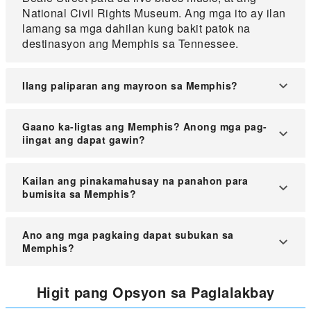
National Civil Rights Museum. Ang mga ito ay ilan
lamang sa mga dahilan kung bakit patok na
destinasyon ang Memphis sa Tennessee.
Ilang paliparan ang mayroon sa Memphis?
Ang pangunahing paliparan sa Memphis ay ang
Gaano ka-ligtas ang Memphis? Anong mga pag-
Memphis International Airport (MEM), na siyang
iingat ang dapat gawin?
nag-iisang pangunahing paliparan ng lungsod
para sa mga lokal at piling internasyonal na
Sa pangkalahatan, ligtas naman ang Memphis
Kailan ang pinakamahusay na panahon para
biyahe.
para sa mga turista, ngunit mas mainam na
bumisita sa Memphis?
manatili sa mataong lugar lalo na sa gabi, at
maging maingat sa kapaligiran. Katulad ng ibang
Pinakamainam bumisita sa Memphis tuwing
Ano ang mga pagkaing dapat subukan sa
malalaking lungsod, mahalagang sundin ang
tagsibol (Abril hanggang Mayo) at taglagas
Memphis?
karaniwang pag-iingat sa kaligtasan.
(Setyembre hanggang Oktubre) dahil maganda
ang panahon at maraming kasiyahan gaya ng
Huwag palampasin ang Memphis-style barbecue,
Higit pang Opsyon sa Paglalakbay
Beale Street Music Festival.
lalo na ang slow-smoked ribs, pulled pork, at