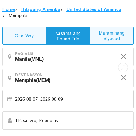
Home
>
Hilagang Amerika
>
United States of America
>
Memphis
Maramihang
Kasama ang
One-Way
Siyudad
Round-Trip
PAG-ALIS
DESTINASYON
2026-08-07
2026-08-09
1
Pasahero,
Economy