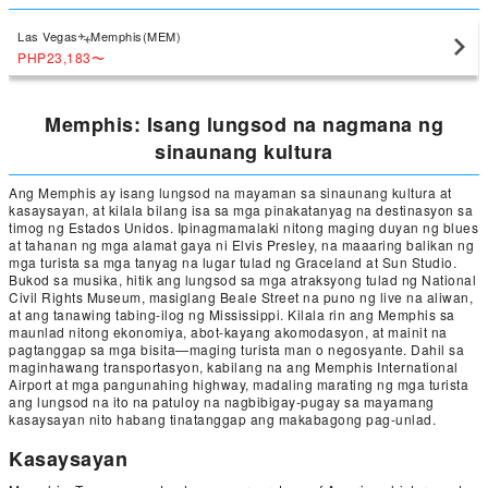
Las Vegas
Memphis(MEM)
PHP23,183
〜
Memphis: Isang lungsod na nagmana ng
sinaunang kultura
Ang Memphis ay isang lungsod na mayaman sa sinaunang kultura at
kasaysayan, at kilala bilang isa sa mga pinakatanyag na destinasyon sa
timog ng Estados Unidos. Ipinagmamalaki nitong maging duyan ng blues
at tahanan ng mga alamat gaya ni Elvis Presley, na maaaring balikan ng
mga turista sa mga tanyag na lugar tulad ng Graceland at Sun Studio.
Bukod sa musika, hitik ang lungsod sa mga atraksyong tulad ng National
Civil Rights Museum, masiglang Beale Street na puno ng live na aliwan,
at ang tanawing tabing-ilog ng Mississippi. Kilala rin ang Memphis sa
maunlad nitong ekonomiya, abot-kayang akomodasyon, at mainit na
pagtanggap sa mga bisita—maging turista man o negosyante. Dahil sa
maginhawang transportasyon, kabilang na ang Memphis International
Airport at mga pangunahing highway, madaling marating ng mga turista
ang lungsod na ito na patuloy na nagbibigay-pugay sa mayamang
kasaysayan nito habang tinatanggap ang makabagong pag-unlad.
Kasaysayan