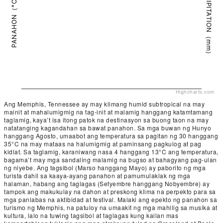
PRECIPITATION（mm）
PANAHON（°C）
Highcharts.com
Ang Memphis, Tennessee ay may klimang humid subtropical na may
mainit at mahalumigmig na tag-init at malamig hanggang katamtamang
taglamig, kaya’t isa itong patok na destinasyon sa buong taon na may
natatanging kagandahan sa bawat panahon. Sa mga buwan ng Hunyo
hanggang Agosto, umaabot ang temperatura sa pagitan ng 30 hanggang
35°C na may mataas na halumigmig at paminsang pagkulog at pag
kidlat. Sa taglamig, karaniwang nasa 4 hanggang 13°C ang temperatura,
bagama’t may mga sandaling malamig na bugso at bahagyang pag-ulan
ng niyebe. Ang tagsibol (Marso hanggang Mayo) ay paborito ng mga
turista dahil sa kaaya-ayang panahon at pamumulaklak ng mga
halaman, habang ang taglagas (Setyembre hanggang Nobyembre) ay
tampok ang makukulay na dahon at preskong klima na perpekto para sa
mga panlabas na aktibidad at festival. Malaki ang epekto ng panahon sa
turismo ng Memphis, na patuloy na umaakit ng mga mahilig sa musika at
kultura, lalo na tuwing tagsibol at taglagas kung kailan mas