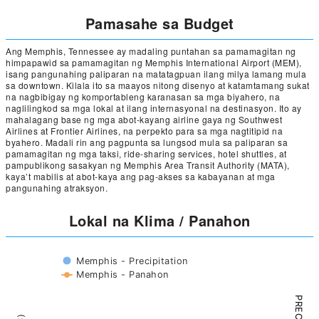
Pamasahe sa Budget
Ang Memphis, Tennessee ay madaling puntahan sa pamamagitan ng
himpapawid sa pamamagitan ng Memphis International Airport (MEM),
isang pangunahing paliparan na matatagpuan ilang milya lamang mula
sa downtown. Kilala ito sa maayos nitong disenyo at katamtamang sukat
na nagbibigay ng komportableng karanasan sa mga biyahero, na
naglilingkod sa mga lokal at ilang internasyonal na destinasyon. Ito ay
mahalagang base ng mga abot-kayang airline gaya ng Southwest
Airlines at Frontier Airlines, na perpekto para sa mga nagtitipid na
byahero. Madali rin ang pagpunta sa lungsod mula sa paliparan sa
pamamagitan ng mga taksi, ride-sharing services, hotel shuttles, at
pampublikong sasakyan ng Memphis Area Transit Authority (MATA),
kaya’t mabilis at abot-kaya ang pag-akses sa kabayanan at mga
pangunahing atraksyon.
Lokal na Klima / Panahon
Memphis - Precipitation
Memphis - Panahon