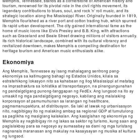
Memphis, Tennessee, stands as a cornerstone of American history and
tourism, renowned for its pivotal role in the civil rights movement, its
legendary contributions to blues, soul, and rock 'n' roll music, and its
strategic location along the Mississippi River. Originally founded in 1819,
Memphis flourished as a river port and cotton trading hub, which spurred
its rapid urban development. The city gained international fame as the
home of music icons like Elvis Presley and B.B. King, with attractions
such as Graceland and Beale Street drawing millions of visitors annually.
Its rich historical landscape, combined with its cultural vibrancy and
revitalized downtown, makes Memphis a compelling destination for
heritage tourism and American music enthusiasts alike.
Ekonomiya
Ang Memphis, Tennessee ay isang mahalagang sentrong pang-
ekonomiya sa katimugang bahagi ng Estados Unidos, kilala sa
estratehikong lokasyon nito sa kahabaan ng Ilog Mississippi at matatag
na imprastraktura sa lohistika at transportasyon, na pinangungunahan
ng pandaigdigang punong-tanggapan ng FedEx. Ang lungsod na ito ay
umaakit ng mga pandaigdigang negosyo, kabilang ang malalaking
korporasyon at pamumuhunan sa larangan ng healthcare,
pagmamanupaktura, at distribusyon. Sa laki at lawak ng urbanisasyon
nito, nagbibigay ito ng malaking ambag sa regional GDP at tumutulong
sa paglikha ng masiglang kalakalan. Ang kasiglahan ng ekonomiya ng
Memphis ay nagbibigay rin ng lakas sa sektor ng turismo, kung saan ang
paglalakbay para sa negosyo ay sumasabay sa dami ng mga turistang
nagnanais maranasan ang makulay na kasaysayan ng musika at kultura
ng lungsod.