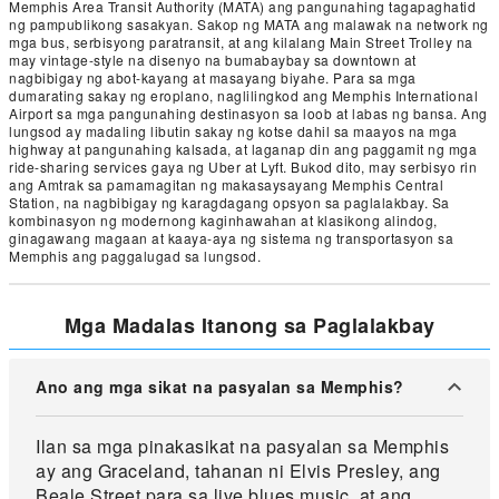
Memphis Area Transit Authority (MATA) ang pangunahing tagapaghatid
ng pampublikong sasakyan. Sakop ng MATA ang malawak na network ng
mga bus, serbisyong paratransit, at ang kilalang Main Street Trolley na
may vintage-style na disenyo na bumabaybay sa downtown at
nagbibigay ng abot-kayang at masayang biyahe. Para sa mga
dumarating sakay ng eroplano, naglilingkod ang Memphis International
Airport sa mga pangunahing destinasyon sa loob at labas ng bansa. Ang
lungsod ay madaling libutin sakay ng kotse dahil sa maayos na mga
highway at pangunahing kalsada, at laganap din ang paggamit ng mga
ride-sharing services gaya ng Uber at Lyft. Bukod dito, may serbisyo rin
ang Amtrak sa pamamagitan ng makasaysayang Memphis Central
Station, na nagbibigay ng karagdagang opsyon sa paglalakbay. Sa
kombinasyon ng modernong kaginhawahan at klasikong alindog,
ginagawang magaan at kaaya-aya ng sistema ng transportasyon sa
Memphis ang paggalugad sa lungsod.
Mga Madalas Itanong sa Paglalakbay
Ano ang mga sikat na pasyalan sa Memphis?
Ilan sa mga pinakasikat na pasyalan sa Memphis
ay ang Graceland, tahanan ni Elvis Presley, ang
Beale Street para sa live blues music, at ang