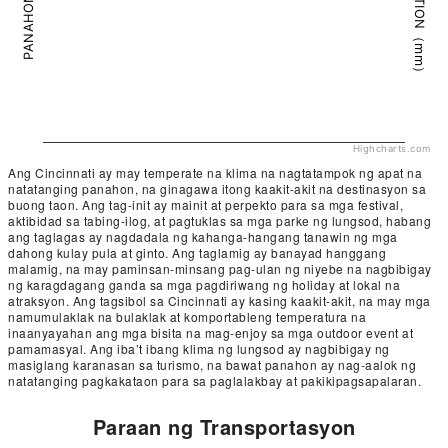
PRECIPITATION（mm）
PANAHON（°C）
Highcharts.com
Ang Cincinnati ay may temperate na klima na nagtatampok ng apat na
natatanging panahon, na ginagawa itong kaakit-akit na destinasyon sa
buong taon. Ang tag-init ay mainit at perpekto para sa mga festival,
aktibidad sa tabing-ilog, at pagtuklas sa mga parke ng lungsod, habang
ang taglagas ay nagdadala ng kahanga-hangang tanawin ng mga
dahong kulay pula at ginto. Ang taglamig ay banayad hanggang
malamig, na may paminsan-minsang pag-ulan ng niyebe na nagbibigay
ng karagdagang ganda sa mga pagdiriwang ng holiday at lokal na
atraksyon. Ang tagsibol sa Cincinnati ay kasing kaakit-akit, na may mga
namumulaklak na bulaklak at komportableng temperatura na
inaanyayahan ang mga bisita na mag-enjoy sa mga outdoor event at
pamamasyal. Ang iba’t ibang klima ng lungsod ay nagbibigay ng
masiglang karanasan sa turismo, na bawat panahon ay nag-aalok ng
natatanging pagkakataon para sa paglalakbay at pakikipagsapalaran.
Paraan ng Transportasyon