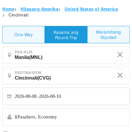
Home
>
Hilagang Amerika
>
United States of America
>
Cincinnati
Maramihang
Kasama ang
One-Way
Siyudad
Round-Trip
PAG-ALIS
DESTINASYON
2026-08-08
2026-08-10
1
Pasahero,
Economy