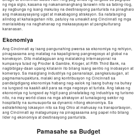
ng mga siglo, kasama ng nakamamanghang tanawin nito sa tabing-ilog,
ay nagbunga ng isang makulay na destinasyong panturista na pinaghalo
ang makasaysayang ugat at makabagong atraksyon. Sa natatanging
alindog at kahalagahan nito, patuloy na umaakit ang Cincinnati ng mga
manlalakbay na naghahanap ng makasaysayan at pangkulturang
karanasan.
Ekonomiya
Ang Cincinnati ay isang pangunahing pwersa sa ekonomiya ng rehiyon,
pinagsasama ang matatag na kapaligirang pangnegosyo at global na
koneksyon. Dito matatagpuan ang malalaking internasyonal na
kumpanya tulad ng Procter & Gamble, Kroger, at Fifth Third Bank, na
nagbibigay-daan upang kilalanin ito bilang isang sentro ng inobasyon at
komersyo. Sa masiglang industriya ng pananalapi, pangkalusugan, at
pagmamanupaktura, malaki ang kontribusyon ng Cincinnati sa
pandaigdigang ekonomiya habang nag-aalok ng isang buhay na buhay
na lungsod na kaakit-akit para sa mga negosyo at turista. Ang lakas ng
ekonomiya ng lungsod ay higit pang pinatatatag ng industriya ng turismo
nito, na may world-class na mga atraksyon at lumalagong sektor ng
hospitality na sumusuporta sa dynamic nitong ekonomiya. Sa
estratehikong lokasyon nito sa Ilog Ohio at mahusay na transportasyon,
ang Cincinnati ay matagumpay na pinagsasama ang papel nito bilang
lider ng ekonomiya at destinasyong panturista.
Pamasahe sa Budget