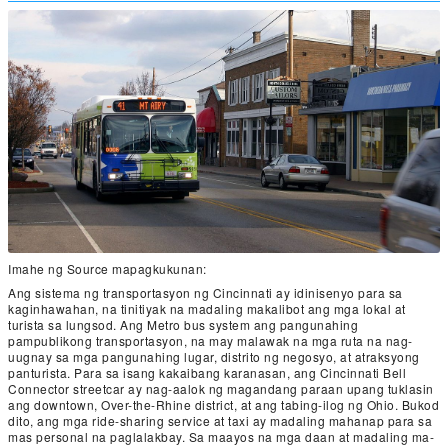
Imahe ng Source mapagkukunan:
Ang sistema ng transportasyon ng Cincinnati ay idinisenyo para sa
kaginhawahan, na tinitiyak na madaling makalibot ang mga lokal at
turista sa lungsod. Ang Metro bus system ang pangunahing
pampublikong transportasyon, na may malawak na mga ruta na nag-
uugnay sa mga pangunahing lugar, distrito ng negosyo, at atraksyong
panturista. Para sa isang kakaibang karanasan, ang Cincinnati Bell
Connector streetcar ay nag-aalok ng magandang paraan upang tuklasin
ang downtown, Over-the-Rhine district, at ang tabing-ilog ng Ohio. Bukod
dito, ang mga ride-sharing service at taxi ay madaling mahanap para sa
mas personal na paglalakbay. Sa maayos na mga daan at madaling ma-