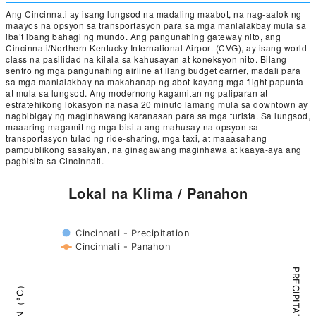
Ang Cincinnati ay isang lungsod na madaling maabot, na nag-aalok ng
maayos na opsyon sa transportasyon para sa mga manlalakbay mula sa
iba’t ibang bahagi ng mundo. Ang pangunahing gateway nito, ang
Cincinnati/Northern Kentucky International Airport (CVG), ay isang world-
class na pasilidad na kilala sa kahusayan at koneksyon nito. Bilang
sentro ng mga pangunahing airline at ilang budget carrier, madali para
sa mga manlalakbay na makahanap ng abot-kayang mga flight papunta
at mula sa lungsod. Ang modernong kagamitan ng paliparan at
estratehikong lokasyon na nasa 20 minuto lamang mula sa downtown ay
nagbibigay ng maginhawang karanasan para sa mga turista. Sa lungsod,
maaaring magamit ng mga bisita ang mahusay na opsyon sa
transportasyon tulad ng ride-sharing, mga taxi, at maaasahang
pampublikong sasakyan, na ginagawang maginhawa at kaaya-aya ang
pagbisita sa Cincinnati.
Lokal na Klima / Panahon
Cincinnati - Precipitation
Cincinnati - Panahon