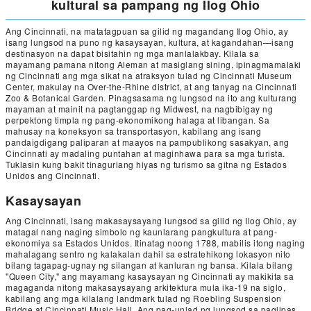
kultural sa pampang ng Ilog Ohio
Ang Cincinnati, na matatagpuan sa gilid ng magandang Ilog Ohio, ay
isang lungsod na puno ng kasaysayan, kultura, at kagandahan—isang
destinasyon na dapat bisitahin ng mga manlalakbay. Kilala sa
mayamang pamana nitong Aleman at masiglang sining, ipinagmamalaki
ng Cincinnati ang mga sikat na atraksyon tulad ng Cincinnati Museum
Center, makulay na Over-the-Rhine district, at ang tanyag na Cincinnati
Zoo & Botanical Garden. Pinagsasama ng lungsod na ito ang kulturang
mayaman at mainit na pagtanggap ng Midwest, na nagbibigay ng
perpektong timpla ng pang-ekonomikong halaga at libangan. Sa
mahusay na koneksyon sa transportasyon, kabilang ang isang
pandaigdigang paliparan at maayos na pampublikong sasakyan, ang
Cincinnati ay madaling puntahan at maginhawa para sa mga turista.
Tuklasin kung bakit tinaguriang hiyas ng turismo sa gitna ng Estados
Unidos ang Cincinnati.
Kasaysayan
Ang Cincinnati, isang makasaysayang lungsod sa gilid ng Ilog Ohio, ay
matagal nang naging simbolo ng kaunlarang pangkultura at pang-
ekonomiya sa Estados Unidos. Itinatag noong 1788, mabilis itong naging
mahalagang sentro ng kalakalan dahil sa estratehikong lokasyon nito
bilang tagapag-ugnay ng silangan at kanluran ng bansa. Kilala bilang
"Queen City," ang mayamang kasaysayan ng Cincinnati ay makikita sa
magaganda nitong makasaysayang arkitektura mula ika-19 na siglo,
kabilang ang mga kilalang landmark tulad ng Roebling Suspension
Bridge at Cincinnati Music Hall. Ang pag-unlad ng lungsod sa paglipas