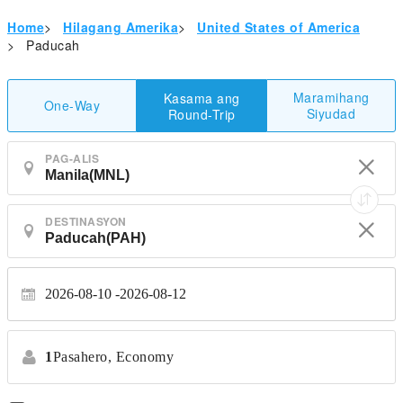
Home
>
Hilagang Amerika
>
United States of America
>
Paducah
Maramihang
Kasama ang
One-Way
Siyudad
Round-Trip
PAG-ALIS
DESTINASYON
2026-08-10
2026-08-12
1
Pasahero,
Economy