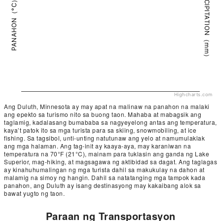
PRECIPITATION（mm）
PANAHON（°C）
Highcharts.com
Ang Duluth, Minnesota ay may apat na malinaw na panahon na malaki
ang epekto sa turismo nito sa buong taon. Mahaba at mabagsik ang
taglamig, kadalasang bumababa sa nagyeyelong antas ang temperatura,
kaya’t patok ito sa mga turista para sa skiing, snowmobiling, at ice
fishing. Sa tagsibol, unti-unting natutunaw ang yelo at namumulaklak
ang mga halaman. Ang tag-init ay kaaya-aya, may karaniwan na
temperatura na 70°F (21°C), mainam para tuklasin ang ganda ng Lake
Superior, mag-hiking, at magsagawa ng aktibidad sa dagat. Ang taglagas
ay kinahuhumalingan ng mga turista dahil sa makukulay na dahon at
malamig na simoy ng hangin. Dahil sa natatanging mga tampok kada
panahon, ang Duluth ay isang destinasyong may kakaibang alok sa
bawat yugto ng taon.
Paraan ng Transportasyon