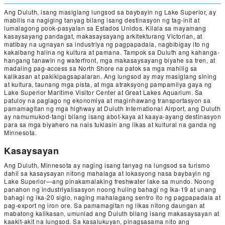
Ang Duluth, isang masiglang lungsod sa baybayin ng Lake Superior, ay
mabilis na nagiging tanyag bilang isang destinasyon ng tag-init at
lumalagong pook-pasyalan sa Estados Unidos. Kilala sa mayamang
kasaysayang pandagat, makasaysayang arkitekturang Victorian, at
matibay na ugnayan sa industriya ng pagpapadala, nagbibigay ito ng
kakaibang halina ng kultura at pamana. Tampok sa Duluth ang kahanga-
hangang tanawin ng waterfront, mga makasaysayang biyahe sa tren, at
madaling pag-access sa North Shore na patok sa mga mahilig sa
kalikasan at pakikipagsapalaran. Ang lungsod ay may masiglang sining
at kultura, taunang mga pista, at mga atraksyong pampamilya gaya ng
Lake Superior Maritime Visitor Center at Great Lakes Aquarium. Sa
patuloy na paglago ng ekonomiya at maginhawang transportasyon sa
pamamagitan ng mga highway at Duluth International Airport, ang Duluth
ay namumukod-tangi bilang isang abot-kaya at kaaya-ayang destinasyon
para sa mga biyahero na nais tuklasin ang likas at kultural na ganda ng
Minnesota.
Kasaysayan
Ang Duluth, Minnesota ay naging isang tanyag na lungsod sa turismo
dahil sa kasaysayan nitong mahalaga at lokasyong nasa baybayin ng
Lake Superior—ang pinakamalaking freshwater lake sa mundo. Noong
panahon ng industriyalisasyon noong huling bahagi ng ika-19 at unang
bahagi ng ika-20 siglo, naging mahalagang sentro ito ng pagpapadala at
pag-export ng iron ore. Sa pamamagitan ng likas nitong daungan at
mabatong kalikasan, umunlad ang Duluth bilang isang makasaysayan at
kaakit-akit na lungsod. Sa kasalukuyan, pinagsasama nito ang