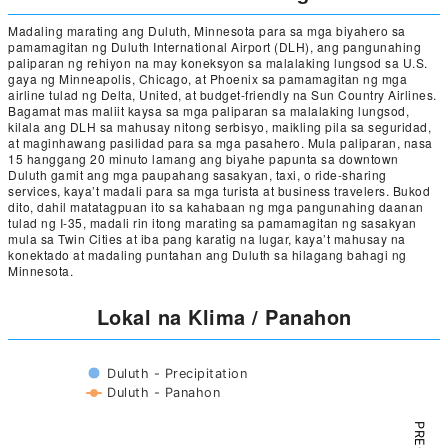
Madaling marating ang Duluth, Minnesota para sa mga biyahero sa
pamamagitan ng Duluth International Airport (DLH), ang pangunahing
paliparan ng rehiyon na may koneksyon sa malalaking lungsod sa U.S.
gaya ng Minneapolis, Chicago, at Phoenix sa pamamagitan ng mga
airline tulad ng Delta, United, at budget-friendly na Sun Country Airlines.
Bagamat mas maliit kaysa sa mga paliparan sa malalaking lungsod,
kilala ang DLH sa mahusay nitong serbisyo, maikling pila sa seguridad,
at maginhawang pasilidad para sa mga pasahero. Mula paliparan, nasa
15 hanggang 20 minuto lamang ang biyahe papunta sa downtown
Duluth gamit ang mga paupahang sasakyan, taxi, o ride-sharing
services, kaya’t madali para sa mga turista at business travelers. Bukod
dito, dahil matatagpuan ito sa kahabaan ng mga pangunahing daanan
tulad ng I-35, madali rin itong marating sa pamamagitan ng sasakyan
mula sa Twin Cities at iba pang karatig na lugar, kaya’t mahusay na
konektado at madaling puntahan ang Duluth sa hilagang bahagi ng
Minnesota.
Lokal na Klima / Panahon
Duluth - Precipitation
Duluth - Panahon