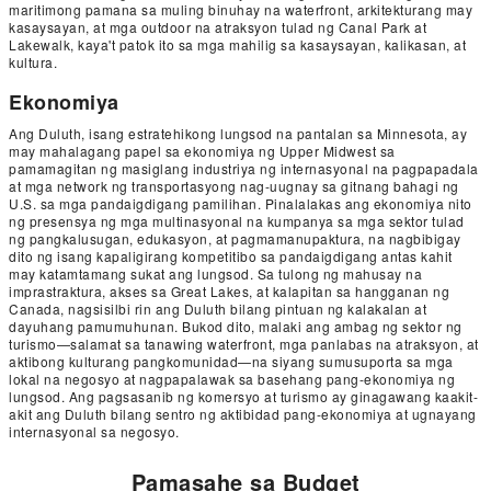
maritimong pamana sa muling binuhay na waterfront, arkitekturang may
kasaysayan, at mga outdoor na atraksyon tulad ng Canal Park at
Lakewalk, kaya't patok ito sa mga mahilig sa kasaysayan, kalikasan, at
kultura.
Ekonomiya
Ang Duluth, isang estratehikong lungsod na pantalan sa Minnesota, ay
may mahalagang papel sa ekonomiya ng Upper Midwest sa
pamamagitan ng masiglang industriya ng internasyonal na pagpapadala
at mga network ng transportasyong nag-uugnay sa gitnang bahagi ng
U.S. sa mga pandaigdigang pamilihan. Pinalalakas ang ekonomiya nito
ng presensya ng mga multinasyonal na kumpanya sa mga sektor tulad
ng pangkalusugan, edukasyon, at pagmamanupaktura, na nagbibigay
dito ng isang kapaligirang kompetitibo sa pandaigdigang antas kahit
may katamtamang sukat ang lungsod. Sa tulong ng mahusay na
imprastraktura, akses sa Great Lakes, at kalapitan sa hangganan ng
Canada, nagsisilbi rin ang Duluth bilang pintuan ng kalakalan at
dayuhang pamumuhunan. Bukod dito, malaki ang ambag ng sektor ng
turismo—salamat sa tanawing waterfront, mga panlabas na atraksyon, at
aktibong kulturang pangkomunidad—na siyang sumusuporta sa mga
lokal na negosyo at nagpapalawak sa basehang pang-ekonomiya ng
lungsod. Ang pagsasanib ng komersyo at turismo ay ginagawang kaakit-
akit ang Duluth bilang sentro ng aktibidad pang-ekonomiya at ugnayang
internasyonal sa negosyo.
Pamasahe sa Budget