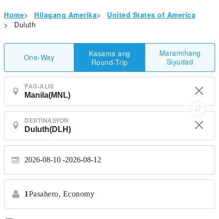
Home
>
Hilagang Amerika
>
United States of America
>
Duluth
Maramihang
Kasama ang
One-Way
Siyudad
Round-Trip
PAG-ALIS
DESTINASYON
2026-08-10
2026-08-12
1
Pasahero,
Economy