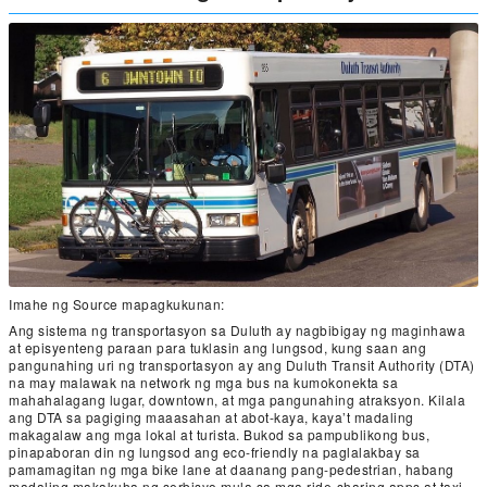
Imahe ng Source mapagkukunan:
Ang sistema ng transportasyon sa Duluth ay nagbibigay ng maginhawa
at episyenteng paraan para tuklasin ang lungsod, kung saan ang
pangunahing uri ng transportasyon ay ang Duluth Transit Authority (DTA)
na may malawak na network ng mga bus na kumokonekta sa
mahahalagang lugar, downtown, at mga pangunahing atraksyon. Kilala
ang DTA sa pagiging maaasahan at abot-kaya, kaya’t madaling
makagalaw ang mga lokal at turista. Bukod sa pampublikong bus,
pinapaboran din ng lungsod ang eco-friendly na paglalakbay sa
pamamagitan ng mga bike lane at daanang pang-pedestrian, habang
madaling makakuha ng serbisyo mula sa mga ride-sharing apps at taxi