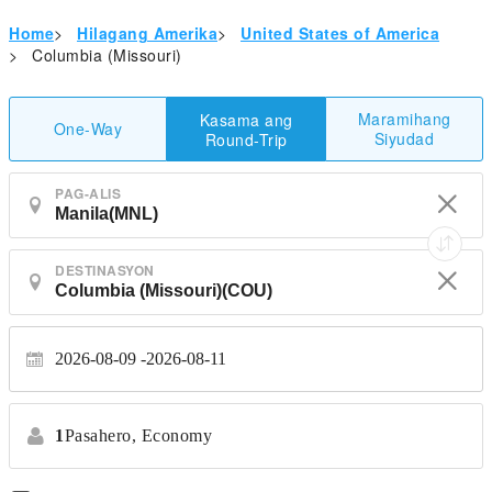
Home
>
Hilagang Amerika
>
United States of America
>
Columbia (Missouri)
Maramihang
Kasama ang
One-Way
Siyudad
Round-Trip
PAG-ALIS
DESTINASYON
2026-08-09
2026-08-11
1
Pasahero,
Economy