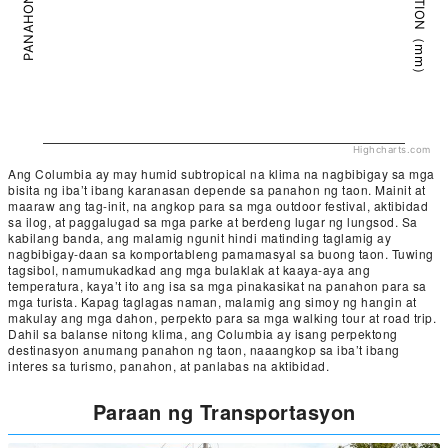
PRECIPITATION（mm）
PANAHON（°C）
Highcharts.com
Ang Columbia ay may humid subtropical na klima na nagbibigay sa mga
bisita ng iba’t ibang karanasan depende sa panahon ng taon. Mainit at
maaraw ang tag-init, na angkop para sa mga outdoor festival, aktibidad
sa ilog, at paggalugad sa mga parke at berdeng lugar ng lungsod. Sa
kabilang banda, ang malamig ngunit hindi matinding taglamig ay
nagbibigay-daan sa komportableng pamamasyal sa buong taon. Tuwing
tagsibol, namumukadkad ang mga bulaklak at kaaya-aya ang
temperatura, kaya’t ito ang isa sa mga pinakasikat na panahon para sa
mga turista. Kapag taglagas naman, malamig ang simoy ng hangin at
makulay ang mga dahon, perpekto para sa mga walking tour at road trip.
Dahil sa balanse nitong klima, ang Columbia ay isang perpektong
destinasyon anumang panahon ng taon, naaangkop sa iba’t ibang
interes sa turismo, panahon, at panlabas na aktibidad.
Paraan ng Transportasyon