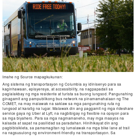
Imahe ng Source mapagkukunan:
Ang sistema ng transportasyon ng Columbia ay idinisenyo para sa
kaginhawaan, episyensya, at accessibility, na nagpapadali sa
paglalakbay ng mga residente at turista sa buong lungsod. Pangunahing
ginagamit ang pampublikong bus network na pinamamahalaan ng The
COMET, na may malawak na saklaw sa mga pangunahing ruta ng
lungsod at karatig na lugar. Malawak din ang paggamit ng mga rideshare
service gaya ng Uber at Lyft, na nagbibigay ng flexible na opsyon para
sa mga biyahero. Para sa mga nagmamaneho, may mga maayos na
kalsada at sapat na pasilidad sa paradahan. Hinihikayat din ang
pagbibisikleta, sa pamamagitan ng lumalawak na mga bike lane at trail
na nagsusulong ng environment-friendly na transportasyon. Sa