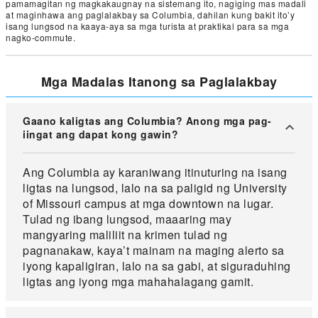
pamamagitan ng magkakaugnay na sistemang ito, nagiging mas madali
at maginhawa ang paglalakbay sa Columbia, dahilan kung bakit ito’y
isang lungsod na kaaya-aya sa mga turista at praktikal para sa mga
nagko-commute.
Mga Madalas Itanong sa Paglalakbay
Gaano kaligtas ang Columbia? Anong mga pag-
iingat ang dapat kong gawin?
Ang Columbia ay karaniwang itinuturing na isang
ligtas na lungsod, lalo na sa paligid ng University
of Missouri campus at mga downtown na lugar.
Tulad ng ibang lungsod, maaaring may
mangyaring maliliit na krimen tulad ng
pagnanakaw, kaya’t mainam na maging alerto sa
iyong kapaligiran, lalo na sa gabi, at siguraduhing
ligtas ang iyong mga mahahalagang gamit.