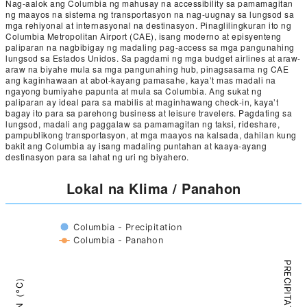
Nag-aalok ang Columbia ng mahusay na accessibility sa pamamagitan
ng maayos na sistema ng transportasyon na nag-uugnay sa lungsod sa
mga rehiyonal at internasyonal na destinasyon. Pinaglilingkuran ito ng
Columbia Metropolitan Airport (CAE), isang moderno at episyenteng
paliparan na nagbibigay ng madaling pag-access sa mga pangunahing
lungsod sa Estados Unidos. Sa pagdami ng mga budget airlines at araw-
araw na biyahe mula sa mga pangunahing hub, pinagsasama ng CAE
ang kaginhawaan at abot-kayang pamasahe, kaya’t mas madali na
ngayong bumiyahe papunta at mula sa Columbia. Ang sukat ng
paliparan ay ideal para sa mabilis at maginhawang check-in, kaya’t
bagay ito para sa parehong business at leisure travelers. Pagdating sa
lungsod, madali ang paggalaw sa pamamagitan ng taksi, rideshare,
pampublikong transportasyon, at mga maayos na kalsada, dahilan kung
bakit ang Columbia ay isang madaling puntahan at kaaya-ayang
destinasyon para sa lahat ng uri ng biyahero.
Lokal na Klima / Panahon
Columbia - Precipitation
Columbia - Panahon