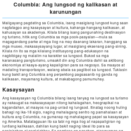
Columbia: Ang lungsod ng kalikasan at
karunungan
Maligayang pagdating sa Columbia, isang masiglang lungsod kung saan
nagtatagpo ang kasaysayan at kultura, kahanga-hangang kalikasan, at
kahusayan sa akademya. Kilala bilang isang pangunahing destinasyon
ng turismo, hitik ang Columbia sa mga pook-pasyalan—mula sa
magagandang parke at mga ilog na may daanang lakaran, hanggang sa
mga museo, makasaysayang lugar, at masiglang eksenang pang-sining.
Kilala rin ito sa mga kilalang institusyong pang-edukasyon na
nagbibigay ng malalim na karakter sa lungsod. Bukod sa mga
karanasang pangturismo, umaakit din ang Columbia dahil sa aktibong
ekonomiya at kaaya-ayang kapaligiran para sa negosyo. Sa maayos at
madaling transportasyon, walang abala sa paglibot sa lungsod. Tuklasin
kung bakit ang Columbia ang perpektong pagsasanib ng ganda ng
kalikasan, mayamang kultura, at makabagong pamumuhay.
Kasaysayan
Ang kasaysayan ng Columbia bilang isang tanyag na lungsod sa turismo
ay nakaugat sa makasaysayan nitong kahalagahan, heograpikal na
kagandahan, at maayos na pag-unlad ng lungsod. Itinatag noong huling
bahagi ng ika-18 siglo, naging mahalagang sentro ng pamahalaan at
kultura ang Columbia, na gumanap ng mahalagang papel sa kasaysayan
ng Amerika. Matatagpuan ito sa tabi ng mga ilog at napapaligiran ng
luntiang kalikasan, dahilan kung bakit naging ideal ito para sa
paninirahan at paglalakbay. Sa pagdaan ng panahon, pinagyaman ng