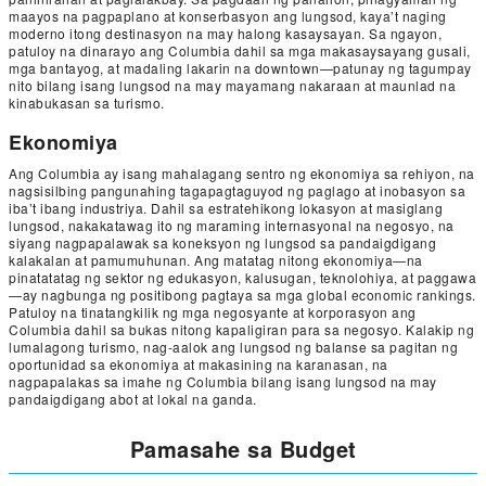
maayos na pagpaplano at konserbasyon ang lungsod, kaya’t naging
moderno itong destinasyon na may halong kasaysayan. Sa ngayon,
patuloy na dinarayo ang Columbia dahil sa mga makasaysayang gusali,
mga bantayog, at madaling lakarin na downtown—patunay ng tagumpay
nito bilang isang lungsod na may mayamang nakaraan at maunlad na
kinabukasan sa turismo.
Ekonomiya
Ang Columbia ay isang mahalagang sentro ng ekonomiya sa rehiyon, na
nagsisilbing pangunahing tagapagtaguyod ng paglago at inobasyon sa
iba’t ibang industriya. Dahil sa estratehikong lokasyon at masiglang
lungsod, nakakatawag ito ng maraming internasyonal na negosyo, na
siyang nagpapalawak sa koneksyon ng lungsod sa pandaigdigang
kalakalan at pamumuhunan. Ang matatag nitong ekonomiya—na
pinatatatag ng sektor ng edukasyon, kalusugan, teknolohiya, at paggawa
—ay nagbunga ng positibong pagtaya sa mga global economic rankings.
Patuloy na tinatangkilik ng mga negosyante at korporasyon ang
Columbia dahil sa bukas nitong kapaligiran para sa negosyo. Kalakip ng
lumalagong turismo, nag-aalok ang lungsod ng balanse sa pagitan ng
oportunidad sa ekonomiya at makasining na karanasan, na
nagpapalakas sa imahe ng Columbia bilang isang lungsod na may
pandaigdigang abot at lokal na ganda.
Pamasahe sa Budget