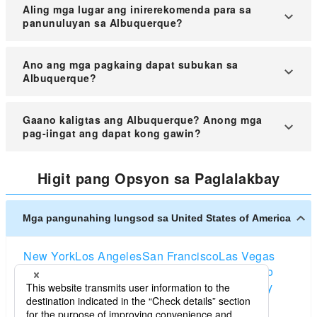
Pinakamainam bumisita tuwing taglagas, lalo na
Aling mga lugar ang inirerekomenda para sa
sa Oktubre, kung kailan maganda ang panahon at
panunuluyan sa Albuquerque?
may Balloon Fiesta.
Inirerekomendang manatili sa Old Town,
Ano ang mga pagkaing dapat subukan sa
Downtown, Nob Hill, at Uptown dahil sa ginhawa
Albuquerque?
at kaligtasan.
Subukan ang green chile cheeseburger, carne
Gaano kaligtas ang Albuquerque? Anong mga
adovada, at enchiladas na may red o green chile.
pag-iingat ang dapat kong gawin?
Karaniwang ligtas ang Albuquerque sa mga pook
Higit pang Opsyon sa Paglalakbay
panturista, ngunit mag-ingat sa gabi, iwasan ang
madidilim na lugar, at siguraduhing ligtas ang mga
gamit.
Mga pangunahing lungsod sa United States of America
New York
Los Angeles
San Francisco
Las Vegas
Orlando
Seattle
Boston
Washington D.C
Chicago
Dallas
San Diego
Atlanta
Houston
Salt Lake City
Miami
Denver
Portland (Oregon)