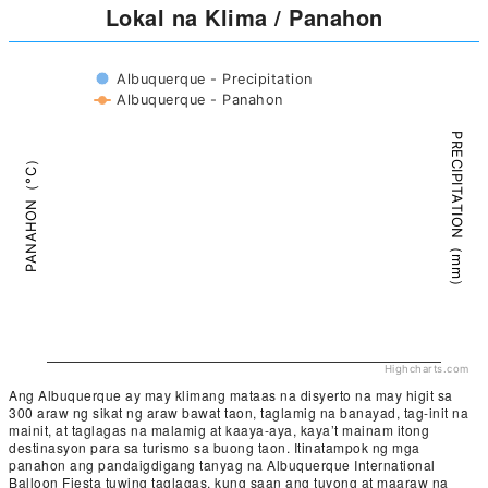
Lokal na Klima / Panahon
Albuquerque - Precipitation
Albuquerque - Panahon
PRECIPITATION（mm）
PANAHON（°C）
Highcharts.com
Ang Albuquerque ay may klimang mataas na disyerto na may higit sa
300 araw ng sikat ng araw bawat taon, taglamig na banayad, tag-init na
mainit, at taglagas na malamig at kaaya-aya, kaya’t mainam itong
destinasyon para sa turismo sa buong taon. Itinatampok ng mga
panahon ang pandaigdigang tanyag na Albuquerque International
Balloon Fiesta tuwing taglagas, kung saan ang tuyong at maaraw na