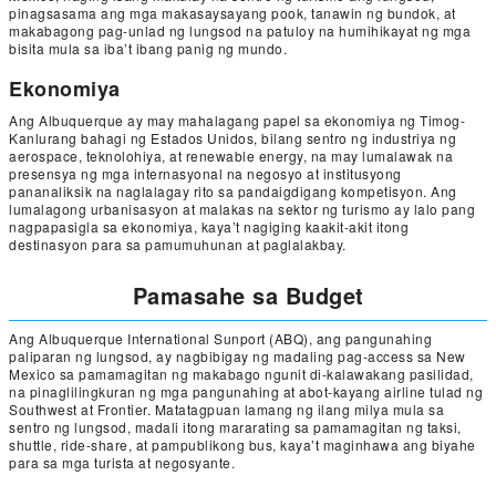
pinagsasama ang mga makasaysayang pook, tanawin ng bundok, at
makabagong pag-unlad ng lungsod na patuloy na humihikayat ng mga
bisita mula sa iba’t ibang panig ng mundo.
Ekonomiya
Ang Albuquerque ay may mahalagang papel sa ekonomiya ng Timog-
Kanlurang bahagi ng Estados Unidos, bilang sentro ng industriya ng
aerospace, teknolohiya, at renewable energy, na may lumalawak na
presensya ng mga internasyonal na negosyo at institusyong
pananaliksik na naglalagay rito sa pandaigdigang kompetisyon. Ang
lumalagong urbanisasyon at malakas na sektor ng turismo ay lalo pang
nagpapasigla sa ekonomiya, kaya’t nagiging kaakit-akit itong
destinasyon para sa pamumuhunan at paglalakbay.
Pamasahe sa Budget
Ang Albuquerque International Sunport (ABQ), ang pangunahing
paliparan ng lungsod, ay nagbibigay ng madaling pag-access sa New
Mexico sa pamamagitan ng makabago ngunit di-kalawakang pasilidad,
na pinaglilingkuran ng mga pangunahing at abot-kayang airline tulad ng
Southwest at Frontier. Matatagpuan lamang ng ilang milya mula sa
sentro ng lungsod, madali itong mararating sa pamamagitan ng taksi,
shuttle, ride-share, at pampublikong bus, kaya’t maginhawa ang biyahe
para sa mga turista at negosyante.