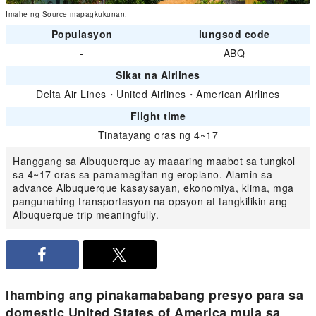
Imahe ng Source mapagkukunan:
Populasyon
lungsod code
-
ABQ
Sikat na Airlines
Delta Air Lines
・
United Airlines
・
American Airlines
Flight time
Tinatayang oras ng 4~17
Hanggang sa Albuquerque ay maaaring maabot sa tungkol
sa 4~17 oras sa pamamagitan ng eroplano. Alamin sa
advance Albuquerque kasaysayan, ekonomiya, klima, mga
pangunahing transportasyon na opsyon at tangkilikin ang
Albuquerque trip meaningfully.
Ihambing ang pinakamababang presyo para sa
domestic United States of America mula sa