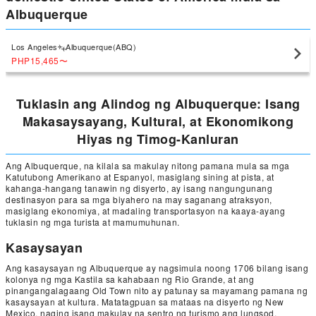
Albuquerque
Los Angeles
Albuquerque(ABQ)
PHP15,465
〜
Tuklasin ang Alindog ng Albuquerque: Isang
Makasaysayang, Kultural, at Ekonomikong
Hiyas ng Timog-Kanluran
Ang Albuquerque, na kilala sa makulay nitong pamana mula sa mga
Katutubong Amerikano at Espanyol, masiglang sining at pista, at
kahanga-hangang tanawin ng disyerto, ay isang nangungunang
destinasyon para sa mga biyahero na may saganang atraksyon,
masiglang ekonomiya, at madaling transportasyon na kaaya-ayang
tuklasin ng mga turista at mamumuhunan.
Kasaysayan
Ang kasaysayan ng Albuquerque ay nagsimula noong 1706 bilang isang
kolonya ng mga Kastila sa kahabaan ng Rio Grande, at ang
pinangangalagaang Old Town nito ay patunay sa mayamang pamana ng
kasaysayan at kultura. Matatagpuan sa mataas na disyerto ng New
Mexico, naging isang makulay na sentro ng turismo ang lungsod,