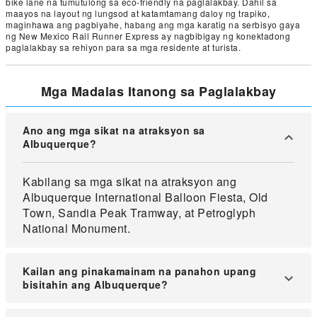
bike lane na tumutulong sa eco-friendly na paglalakbay. Dahil sa
maayos na layout ng lungsod at katamtamang daloy ng trapiko,
maginhawa ang pagbiyahe, habang ang mga karatig na serbisyo gaya
ng New Mexico Rail Runner Express ay nagbibigay ng konektadong
paglalakbay sa rehiyon para sa mga residente at turista.
Mga Madalas Itanong sa Paglalakbay
Ano ang mga sikat na atraksyon sa
Albuquerque?
Kabilang sa mga sikat na atraksyon ang
Albuquerque International Balloon Fiesta, Old
Town, Sandia Peak Tramway, at Petroglyph
National Monument.
Kailan ang pinakamainam na panahon upang
bisitahin ang Albuquerque?