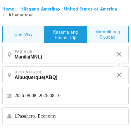
Home
>
Hilagang Amerika
>
United States of America
>
Albuquerque
Maramihang
Kasama ang
One-Way
Siyudad
Round-Trip
PAG-ALIS
DESTINASYON
2026-08-08
2026-08-10
1
Pasahero,
Economy