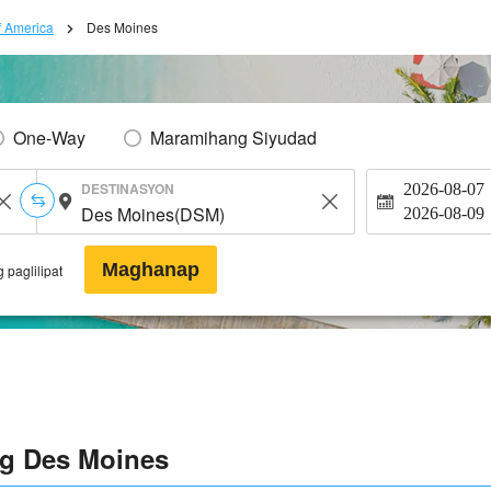
f America
Des Moines
One-Way
Maramihang Siyudad
DESTINASYON
2026-08-07
2026-08-09
Maghanap
 paglilipat
ng Des Moines