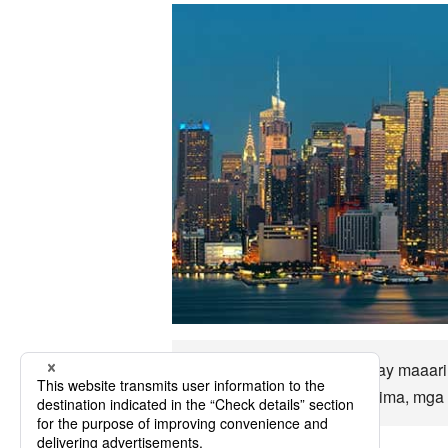
Hanggang sa Des Moines ay maaarin
kasaysayan, ekonomiya, klima, mga p