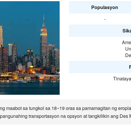
Populasyon
-
Sika
Amer
Un
De
F
Tinatay
g maabot sa tungkol sa 18~19 oras sa pamamagitan ng eropl
angunahing transportasyon na opsyon at tangkilikin ang Des M