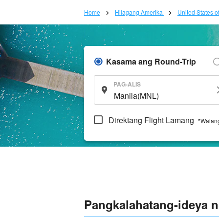
Home
Hilagang Amerika
United States o
Kasama ang Round-Trip
PAG-ALIS
Direktang Flight Lamang
*Walang
Pangkalahatang-ideya 