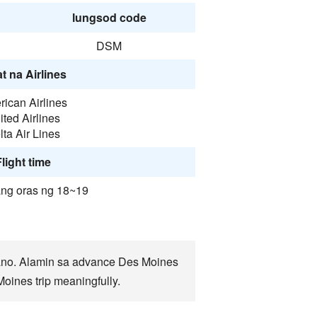
lungsod code
DSM
t na Airlines
ican Airlines
ited Airlines
lta Air Lines
light time
ang oras ng 18~19
ano. Alamin sa advance Des Moines
oines trip meaningfully.