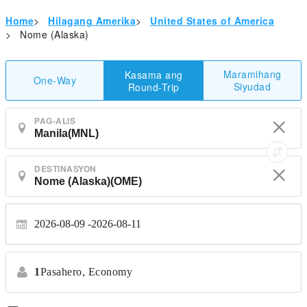
Home
>
Hilagang Amerika
>
United States of America
>
Nome (Alaska)
Maramihang
Kasama ang
One-Way
Siyudad
Round-Trip
PAG-ALIS
DESTINASYON
2026-08-09
2026-08-11
1
Pasahero,
Economy