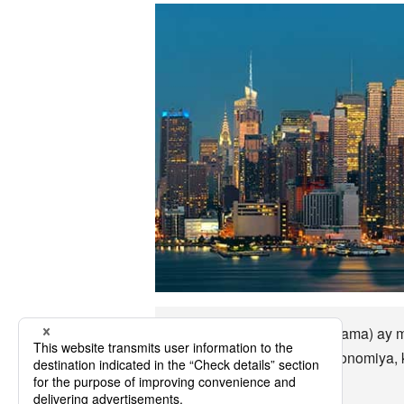
Hanggang sa Mobile (Alabama) ay m
(Alabama) kasaysayan, ekonomiya, k
meaningfully.