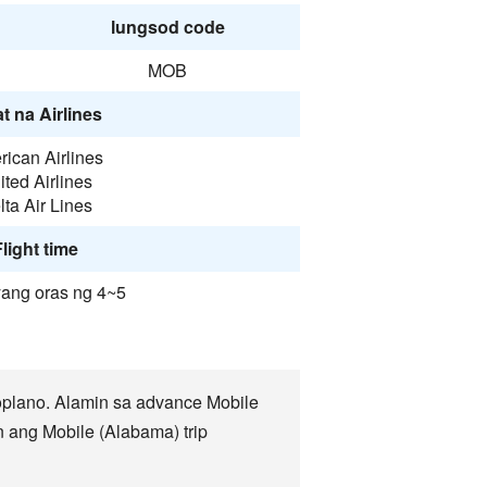
lungsod code
MOB
t na Airlines
ican Airlines
ited Airlines
lta Air Lines
light time
yang oras ng 4~5
plano. Alamin sa advance Mobile
 ang Mobile (Alabama) trip