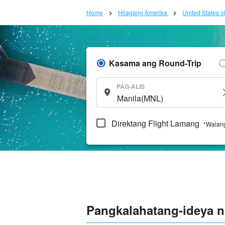
Home
Hilagang Amerika
United States o
Kasama ang Round-Trip
PAG-ALIS
Direktang Flight Lamang
*Walang
Pangkalahatang-ideya n