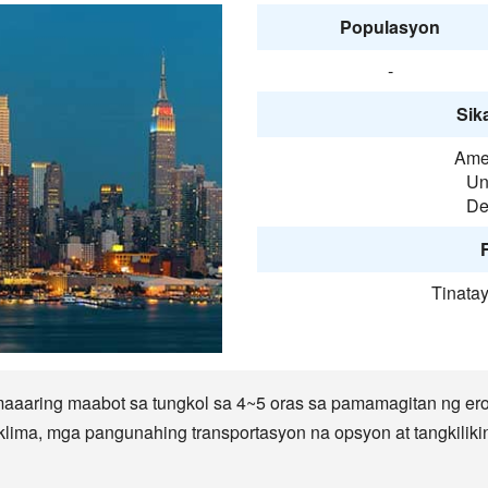
Populasyon
-
Sika
Amer
Un
De
F
Tinata
aaaring maabot sa tungkol sa 4~5 oras sa pamamagitan ng ero
lima, mga pangunahing transportasyon na opsyon at tangkilikin