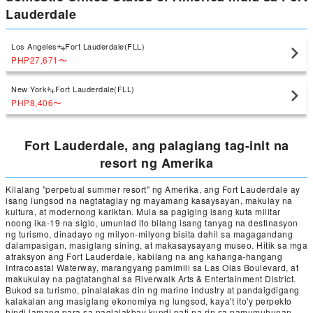
Lauderdale
Los Angeles
Fort Lauderdale(FLL)
PHP27,671
〜
New York
Fort Lauderdale(FLL)
PHP8,406
〜
Fort Lauderdale, ang palagiang tag-init na
resort ng Amerika
Kilalang "perpetual summer resort" ng Amerika, ang Fort Lauderdale ay
isang lungsod na nagtataglay ng mayamang kasaysayan, makulay na
kultura, at modernong kariktan. Mula sa pagiging isang kuta militar
noong ika-19 na siglo, umunlad ito bilang isang tanyag na destinasyon
ng turismo, dinadayo ng milyon-milyong bisita dahil sa magagandang
dalampasigan, masiglang sining, at makasaysayang museo. Hitik sa mga
atraksyon ang Fort Lauderdale, kabilang na ang kahanga-hangang
Intracoastal Waterway, marangyang pamimili sa Las Olas Boulevard, at
makukulay na pagtatanghal sa Riverwalk Arts & Entertainment District.
Bukod sa turismo, pinalalakas din ng marine industry at pandaigdigang
kalakalan ang masiglang ekonomiya ng lungsod, kaya't ito'y perpekto
hindi lamang para sa paglalakbay kundi pati na rin sa pamumuhunan.