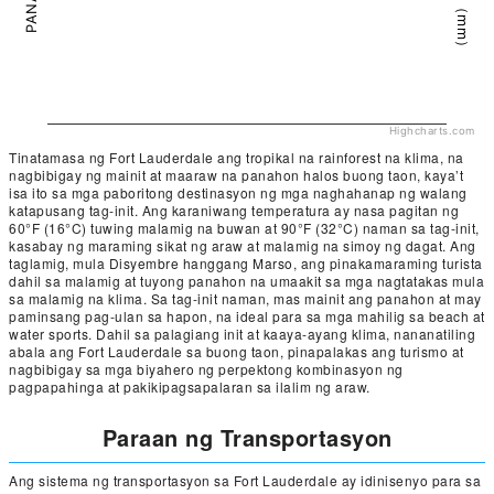
Highcharts.com
Tinatamasa ng Fort Lauderdale ang tropikal na rainforest na klima, na
nagbibigay ng mainit at maaraw na panahon halos buong taon, kaya’t
isa ito sa mga paboritong destinasyon ng mga naghahanap ng walang
katapusang tag-init. Ang karaniwang temperatura ay nasa pagitan ng
60°F (16°C) tuwing malamig na buwan at 90°F (32°C) naman sa tag-init,
kasabay ng maraming sikat ng araw at malamig na simoy ng dagat. Ang
taglamig, mula Disyembre hanggang Marso, ang pinakamaraming turista
dahil sa malamig at tuyong panahon na umaakit sa mga nagtatakas mula
sa malamig na klima. Sa tag-init naman, mas mainit ang panahon at may
paminsang pag-ulan sa hapon, na ideal para sa mga mahilig sa beach at
water sports. Dahil sa palagiang init at kaaya-ayang klima, nananatiling
abala ang Fort Lauderdale sa buong taon, pinapalakas ang turismo at
nagbibigay sa mga biyahero ng perpektong kombinasyon ng
pagpapahinga at pakikipagsapalaran sa ilalim ng araw.
Paraan ng Transportasyon
Ang sistema ng transportasyon sa Fort Lauderdale ay idinisenyo para sa