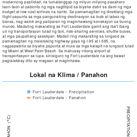
modernong pasilidad, na tumatanggap ng milyun-milyong pasahero
taon-taon at paborito ng mga nagtitipid sa biyahe dahil sa dami ng mga
budget at low-cost airlines na narito. Sa pamamagitan ng direktang mga
flight papunta sa mga pangunahing destinasyon sa loob at labas ng
bansa, nag-aalok ang paliparan ng maginhawang koneksyon sa buong
mundo. Madaling makarating sa Fort Lauderdale gamit ang iba't ibang
uri ng transportasyon tulad ng taxi, ride-sharing services, shuttle buses,
at mga paupahang sasakyan. Madali ring makarating sa lungsod sa
pamamagitan ng malalaking highway gaya ng I-95 at I-595, na
nagpapabilis sa biyahe papunta at mula sa mga kalapit na lungsod tulad
ng Miami at West Palm Beach. Sa mahusay nitong airport at
transportasyon sa lupa, sinisiguro ng Fort Lauderdale na ang bawat
paglalakbay dito ay magaan at maginhawa.
Lokal na Klima / Panahon
Fort Lauderdale - Precipitation
Fort Lauderdale - Panahon
PRECIPITATION（mm）
PANAHON（°C）