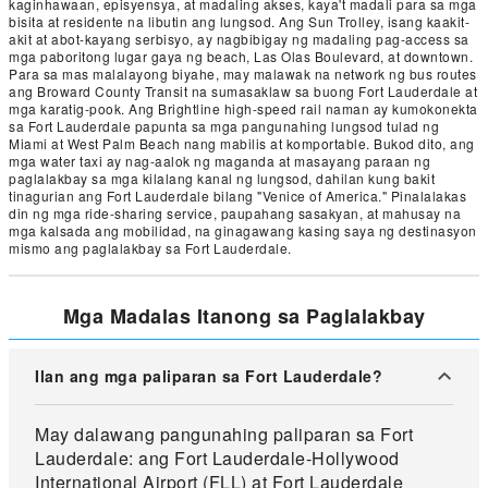
kaginhawaan, episyensya, at madaling akses, kaya't madali para sa mga
bisita at residente na libutin ang lungsod. Ang Sun Trolley, isang kaakit-
akit at abot-kayang serbisyo, ay nagbibigay ng madaling pag-access sa
mga paboritong lugar gaya ng beach, Las Olas Boulevard, at downtown.
Para sa mas malalayong biyahe, may malawak na network ng bus routes
ang Broward County Transit na sumasaklaw sa buong Fort Lauderdale at
mga karatig-pook. Ang Brightline high-speed rail naman ay kumokonekta
sa Fort Lauderdale papunta sa mga pangunahing lungsod tulad ng
Miami at West Palm Beach nang mabilis at komportable. Bukod dito, ang
mga water taxi ay nag-aalok ng maganda at masayang paraan ng
paglalakbay sa mga kilalang kanal ng lungsod, dahilan kung bakit
tinagurian ang Fort Lauderdale bilang "Venice of America." Pinalalakas
din ng mga ride-sharing service, paupahang sasakyan, at mahusay na
mga kalsada ang mobilidad, na ginagawang kasing saya ng destinasyon
mismo ang paglalakbay sa Fort Lauderdale.
Mga Madalas Itanong sa Paglalakbay
Ilan ang mga paliparan sa Fort Lauderdale?
May dalawang pangunahing paliparan sa Fort
Lauderdale: ang Fort Lauderdale-Hollywood
International Airport (FLL) at Fort Lauderdale