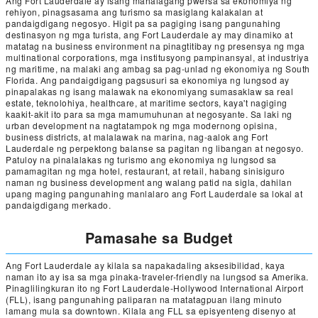
Ang Fort Lauderdale ay isang mahalagang pwersa sa ekonomiya ng
rehiyon, pinagsasama ang turismo sa masiglang kalakalan at
pandaigdigang negosyo. Higit pa sa pagiging isang pangunahing
destinasyon ng mga turista, ang Fort Lauderdale ay may dinamiko at
matatag na business environment na pinagtitibay ng presensya ng mga
multinational corporations, mga institusyong pampinansyal, at industriya
ng maritime, na malaki ang ambag sa pag-unlad ng ekonomiya ng South
Florida. Ang pandaigdigang pagsusuri sa ekonomiya ng lungsod ay
pinapalakas ng isang malawak na ekonomiyang sumasaklaw sa real
estate, teknolohiya, healthcare, at maritime sectors, kaya't nagiging
kaakit-akit ito para sa mga mamumuhunan at negosyante. Sa laki ng
urban development na nagtatampok ng mga modernong opisina,
business districts, at malalawak na marina, nag-aalok ang Fort
Lauderdale ng perpektong balanse sa pagitan ng libangan at negosyo.
Patuloy na pinalalakas ng turismo ang ekonomiya ng lungsod sa
pamamagitan ng mga hotel, restaurant, at retail, habang sinisiguro
naman ng business development ang walang patid na sigla, dahilan
upang maging pangunahing manlalaro ang Fort Lauderdale sa lokal at
pandaigdigang merkado.
Pamasahe sa Budget
Ang Fort Lauderdale ay kilala sa napakadaling aksesibilidad, kaya
naman ito ay isa sa mga pinaka-traveler-friendly na lungsod sa Amerika.
Pinaglilingkuran ito ng Fort Lauderdale-Hollywood International Airport
(FLL), isang pangunahing paliparan na matatagpuan ilang minuto
lamang mula sa downtown. Kilala ang FLL sa episyenteng disenyo at