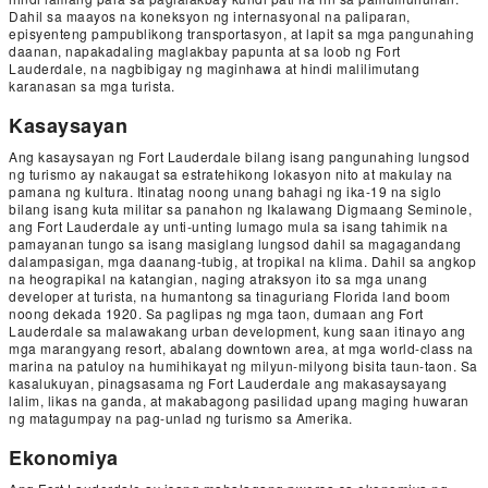
Dahil sa maayos na koneksyon ng internasyonal na paliparan,
episyenteng pampublikong transportasyon, at lapit sa mga pangunahing
daanan, napakadaling maglakbay papunta at sa loob ng Fort
Lauderdale, na nagbibigay ng maginhawa at hindi malilimutang
karanasan sa mga turista.
Kasaysayan
Ang kasaysayan ng Fort Lauderdale bilang isang pangunahing lungsod
ng turismo ay nakaugat sa estratehikong lokasyon nito at makulay na
pamana ng kultura. Itinatag noong unang bahagi ng ika-19 na siglo
bilang isang kuta militar sa panahon ng Ikalawang Digmaang Seminole,
ang Fort Lauderdale ay unti-unting lumago mula sa isang tahimik na
pamayanan tungo sa isang masiglang lungsod dahil sa magagandang
dalampasigan, mga daanang-tubig, at tropikal na klima. Dahil sa angkop
na heograpikal na katangian, naging atraksyon ito sa mga unang
developer at turista, na humantong sa tinaguriang Florida land boom
noong dekada 1920. Sa paglipas ng mga taon, dumaan ang Fort
Lauderdale sa malawakang urban development, kung saan itinayo ang
mga marangyang resort, abalang downtown area, at mga world-class na
marina na patuloy na humihikayat ng milyun-milyong bisita taun-taon. Sa
kasalukuyan, pinagsasama ng Fort Lauderdale ang makasaysayang
lalim, likas na ganda, at makabagong pasilidad upang maging huwaran
ng matagumpay na pag-unlad ng turismo sa Amerika.
Ekonomiya