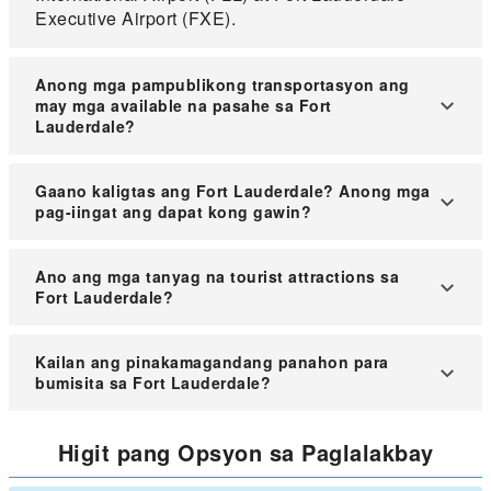
Executive Airport (FXE).
Anong mga pampublikong transportasyon ang
may mga available na pasahe sa Fort
Lauderdale?
Sa Fort Lauderdale, maaari kang bumili ng mga
Gaano kaligtas ang Fort Lauderdale? Anong mga
pasahe para sa mga bus ng Broward County
pag-iingat ang dapat kong gawin?
Transit (BCT), kabilang ang daily pass, 7-day
pass, at 31-day unlimited ride pass.
Karaniwang ligtas ang Fort Lauderdale sa mga
Ano ang mga tanyag na tourist attractions sa
lugar na dinadayo ng mga turista, ngunit dapat
Fort Lauderdale?
kang manatiling alerto, iwasan ang mga liblib na
lugar sa gabi, siguraduhing ligtas ang iyong mga
Kabilang sa mga tanyag na atraksyon ang Fort
Kailan ang pinakamagandang panahon para
gamit, at mag-ingat sa mga simpleng pagnanakaw.
Lauderdale Beach, Las Olas Boulevard, Bonnet
bumisita sa Fort Lauderdale?
House Museum & Gardens, Hugh Taylor Birch
State Park, at Museum of Discovery and Science.
Ang pinakamagandang panahon para bumisita sa
Higit pang Opsyon sa Paglalakbay
Fort Lauderdale ay mula Disyembre hanggang
Abril, kung kailan maganda ang panahon — mainit