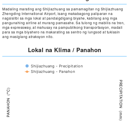
Madaling marating ang Shijiazhuang sa pamamagitan ng Shijiazhuang
Zhengding International Airport, isang makabagong paliparan na
nagsisilbi sa mga lokal at pandaigdigang biyahe, kabilang ang mga
pangunahing airline at murang pamasahe. Sa tulong ng mabilis na tren,
mga expressway, at mahusay na pampublikong transportasyon, madali
para sa mga biyahero na makarating sa sentro ng lungsod at tuklasin
ang masiglang atraksyon nito.
Lokal na Klima / Panahon
Shijiazhuang - Precipitation
Shijiazhuang - Panahon
PRECIPITATION（mm）
PANAHON（°C）