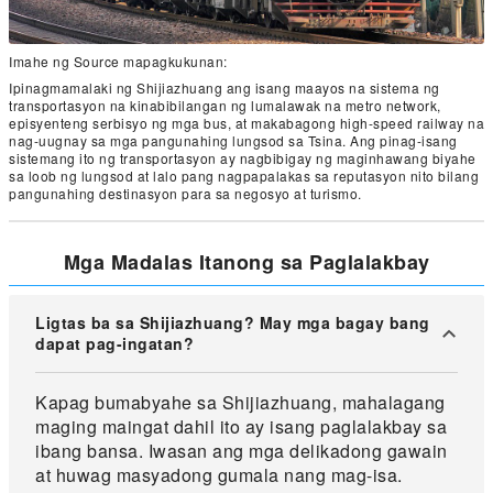
Imahe ng Source mapagkukunan:
Ipinagmamalaki ng Shijiazhuang ang isang maayos na sistema ng
transportasyon na kinabibilangan ng lumalawak na metro network,
episyenteng serbisyo ng mga bus, at makabagong high-speed railway na
nag-uugnay sa mga pangunahing lungsod sa Tsina. Ang pinag-isang
sistemang ito ng transportasyon ay nagbibigay ng maginhawang biyahe
sa loob ng lungsod at lalo pang nagpapalakas sa reputasyon nito bilang
pangunahing destinasyon para sa negosyo at turismo.
Mga Madalas Itanong sa Paglalakbay
Ligtas ba sa Shijiazhuang? May mga bagay bang
dapat pag-ingatan?
Kapag bumabyahe sa Shijiazhuang, mahalagang
maging maingat dahil ito ay isang paglalakbay sa
ibang bansa. Iwasan ang mga delikadong gawain
at huwag masyadong gumala nang mag-isa.