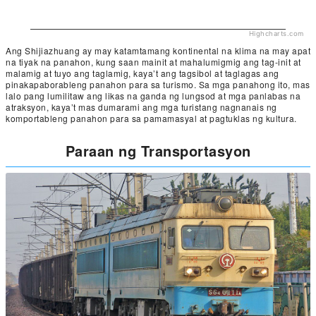
Highcharts.com
Ang Shijiazhuang ay may katamtamang kontinental na klima na may apat
na tiyak na panahon, kung saan mainit at mahalumigmig ang tag-init at
malamig at tuyo ang taglamig, kaya’t ang tagsibol at taglagas ang
pinakapaborableng panahon para sa turismo. Sa mga panahong ito, mas
lalo pang lumilitaw ang likas na ganda ng lungsod at mga panlabas na
atraksyon, kaya’t mas dumarami ang mga turistang nagnanais ng
komportableng panahon para sa pamamasyal at pagtuklas ng kultura.
Paraan ng Transportasyon