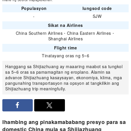
Imahe ng Source mapagkukunan:
Populasyon
lungsod code
-
SJW
Sikat na Airlines
China Southern Airlines
・
China Eastern Airlines
・
Shanghai Airlines
Flight time
Tinatayang oras ng 5~6
Hanggang sa Shijiazhuang ay maaaring maabot sa tungkol
sa 5~6 oras sa pamamagitan ng eroplano. Alamin sa
advance Shijiazhuang kasaysayan, ekonomiya, klima, mga
pangunahing transportasyon na opsyon at tangkilikin ang
Shijiazhuang trip meaningfully.
Ihambing ang pinakamababang presyo para sa
domestic China mula sa Shijiazhuang