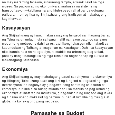
na may maraming tanawin, sinaunang templo, at kaakit-akit na mga
museo. Sa pag-unlad ng ekonomiya at mahusay na sistema ng
transportasyon—kabilang na ang high-speed rail at pandaigdigang
paliparan—pinag-iisa ng Shijiazhuang ang tradisyon at makabagong
kaginhawaan.
Kasaysayan
Ang Shijiazhuang ay isang makasaysayang lungsod sa hilagang bahagi
ng Tsina na umunlad mula sa isang maliit na nayon patungo sa isang
modernong metropolis dahil sa estratehikong lokasyon nito malapit sa
kabundukan ng Taihang at mayaman na kapatagan. Dahil sa kasaysayan
nito, kanais-nais na heograpiya, at mabilis na urbanong pag-unlad,
patuloy itong tinatangkilik ng mga turista na naghahanap ng kultura at
makabagong karanasan.
Ekonomiya
Ang Shijiazhuang ay may mahalagang papel sa rehiyonal na ekonomiya
ng Hilagang Tsina, kung saan ang laki ng lungsod at pagdami ng mga
internasyonal na negosyo ay ginagawa itong sentro ng kalakalan at
komersyo. Kinikilala sa buong mundo dahil sa mabilis na pag-unlad ng
ekonomiya at matatag na industriya, ginagamit din ng lungsod ang lakas
ng turismo upang makaakit ng pamumuhunan at lumikha ng masigla at
global na koneksyong pang negosyo.
Pamasahe sa Budget