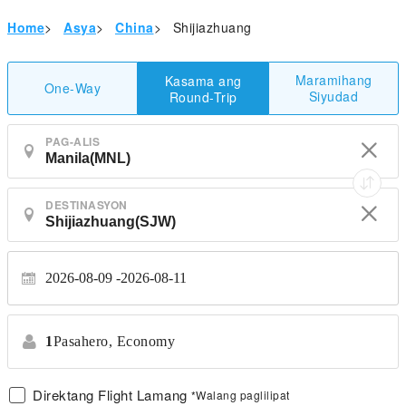
Home
>
Asya
>
China
>
Shijiazhuang
Maramihang
Kasama ang
One-Way
Siyudad
Round-Trip
PAG-ALIS
DESTINASYON
2026-08-09
2026-08-11
1
Pasahero,
Economy
Direktang Flight Lamang
*Walang paglilipat