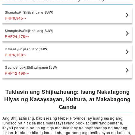
Shanghai
Shijiazhuang(SJW)
PHP8,945
〜
Shanghai
Shijiazhuang(SJW)
PHP24,478
〜
Dalian
Shijiazhuang(SJW)
PHP6,108
〜
Guangzhou
Shijiazhuang(SJW)
PHP12,498
〜
Tuklasin ang Shijiazhuang: Isang Nakatagong
Hiyas ng Kasaysayan, Kultura, at Makabagong
Ganda
Ang Shijiazhuang, kabisera ng Hebei Province, ay isang masiglang
lungsod na hitik sa mga makasaysayang pook at kulturang pamana,
kaya’t paborito na ito ng mga manlalakbay na naghahanap ng bagong
tuklas. Kilala ito bilang isang kahanga-hangang destinasyon ng turismo,