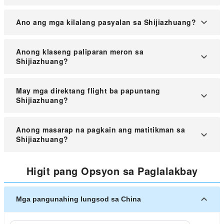
Ano ang mga kilalang pasyalan sa Shijiazhuang?
Kabilang sa mga sikat na tanawin ang Longxing
Anong klaseng paliparan meron sa
Temple na kilala rin bilang Great Buddha Temple,
Shijiazhuang?
at ang Baodu Zhai na tanyag sa ganda ng
kalikasan.
Ang Shijiazhuang Zhengding International Airport
May mga direktang flight ba papuntang
ay nagsisilbi sa mga domestic at international na
Shijiazhuang?
biyahe.
Walang direktang mga flight mula sa Manila
Anong masarap na pagkain ang matitikman sa
patungo sa Shijiazhuang.
Shijiazhuang?
Bilang isa sa pinakamalaking lungsod sa rehiyon,
Higit pang Opsyon sa Paglalakbay
maraming kainan sa Shijiazhuang at sari-saring
putahe ang pagpipilian.
Mga pangunahing lungsod sa China