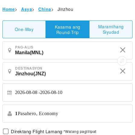
Home
>
Asya
>
China
>
Jinzhou
Maramihang
Kasama ang
One-Way
Siyudad
Round-Trip
PAG-ALIS
DESTINASYON
2026-08-08
2026-08-10
1
Pasahero,
Economy
Direktang Flight Lamang
*Walang paglilipat