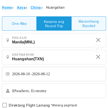
Home
>
Asya
>
China
>
Huangshan
Maramihang
Kasama ang
One-Way
Siyudad
Round-Trip
PAG-ALIS
DESTINASYON
2026-08-10
2026-08-12
1
Pasahero,
Economy
Direktang Flight Lamang
*Walang paglilipat