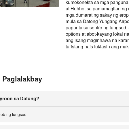
kumokonekta sa mga pangunahin
at Hohhot sa pamamagitan ng 
mga dumarating sakay ng eropl
mula sa Datong Yungang Airport
papunta sa sentro ng lungsod.
options at abot-kayang lokal na
ang isang maginhawa na karan
turistang nais tuklasin ang mak
 Paglalakbay
ayroon sa Datong?
oob ng lungsod.