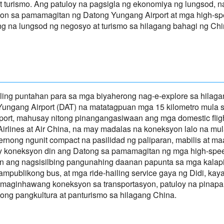
 turismo. Ang patuloy na pagsigla ng ekonomiya ng lungsod, n
yon sa pamamagitan ng Datong Yungang Airport at mga high-spee
g na lungsod ng negosyo at turismo sa hilagang bahagi ng Chi
ing puntahan para sa mga biyaherong nag-e-explore sa hilaga
ngang Airport (DAT) na matatagpuan mga 15 kilometro mula s
port, mahusay nitong pinangangasiwaan ang mga domestic flig
 Airlines at Air China, na may madalas na koneksyon lalo na m
dernong ngunit compact na pasilidad ng paliparan, mabilis at 
y koneksyon din ang Datong sa pamamagitan ng mga high-speed 
n ang nagsisilbing pangunahing daanan papunta sa mga kalapit
mpublikong bus, at mga ride-hailing service gaya ng Didi, kaya’
maginhawang koneksyon sa transportasyon, patuloy na pinapal
yong pangkultura at panturismo sa hilagang China.