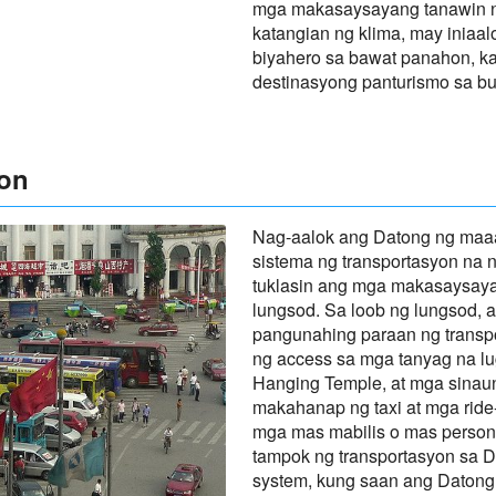
mga makasaysayang tanawin ng 
katangian ng klima, may iniaal
biyahero sa bawat panahon, kaya
destinasyong panturismo sa bu
yon
Nag-aalok ang Datong ng maaa
sistema ng transportasyon na 
tuklasin ang mga makasaysaya
lungsod. Sa loob ng lungsod,
pangunahing paraan ng transpo
ng access sa mga tanyag na lu
Hanging Temple, at mga sinaun
makahanap ng taxi at mga ride-
mga mas mabilis o mas persona
tampok ng transportasyon sa D
system, kung saan ang Datong 