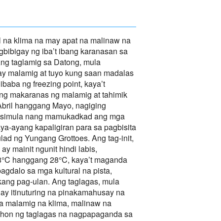
 na klima na may apat na malinaw na
bibigay ng iba’t ibang karanasan sa
ng taglamig sa Datong, mula
y malamig at tuyo kung saan madalas
baba ng freezing point, kaya’t
ong makaranas ng malamig at tahimik
 Abril hanggang Mayo, nagiging
sisimula nang mamukadkad ang mga
ya-ayang kapaligiran para sa pagbisita
lad ng Yungang Grottoes. Ang tag-init,
 mainit ngunit hindi labis,
8°C hanggang 28°C, kaya’t maganda
agdalo sa mga kultural na pista,
ng pag-ulan. Ang taglagas, mula
ay itinuturing na pinakamahusay na
sa malamig na klima, malinaw na
dahon ng taglagas na nagpapaganda sa