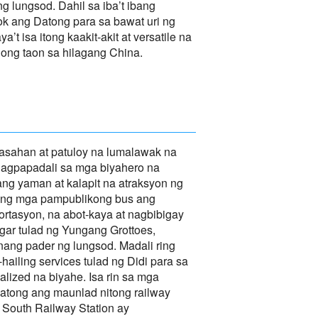
lungsod. Dahil sa iba’t ibang
ok ang Datong para sa bawat uri ng
’t isa itong kaakit-akit at versatile na
ong taon sa hilagang China.
sahan at patuloy na lumalawak na
nagpapadali sa mga biyahero na
ng yaman at kalapit na atraksyon ng
 ang mga pampublikong bus ang
rtasyon, na abot-kaya at nagbibigay
gar tulad ng Yungang Grottoes,
ang pader ng lungsod. Madali ring
hailing services tulad ng Didi para sa
lized na biyahe. Isa rin sa mga
atong ang maunlad nitong railway
South Railway Station ay