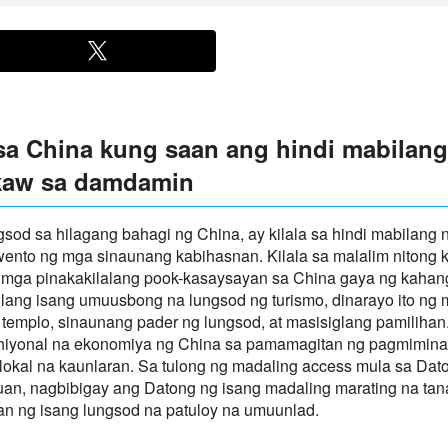
sa China kung saan ang hindi mabilang 
kaw sa damdamin
gsod sa hilagang bahagi ng China, ay kilala sa hindi mabilang
to ng mga sinaunang kabihasnan. Kilala sa malalim nitong ka
a mga pinakakilalang pook-kasaysayan sa China gaya ng kahan
g isang umuusbong na lungsod ng turismo, dinarayo ito ng mg
templo, sinaunang pader ng lungsod, at masisiglang pamilihan.
hiyonal na ekonomiya ng China sa pamamagitan ng pagmimina 
lokal na kaunlaran. Sa tulong ng madaling access mula sa Dat
aiyuan, nagbibigay ang Datong ng isang madaling marating na
n ng isang lungsod na patuloy na umuunlad.