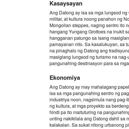
Kasaysayan
Ang Datong ay isa sa mga lungsod ng 
militar, at kultura noong panahon ng 
Mongolian steppes, naging sentro ito n
hangang Yungang Grottoes na inukit s
hangganan patungo sa isang masiglan
pamayanan nito. Sa kasalukuyan, sa t
na pinaghalo ng Datong ang tradisyuna
masiglang lungsod ng turismo na nag
pangunahing destinasyon para sa mga
Ekonomiya
Ang Datong ay may mahalagang papel sa
isa sa mga pangunahing sentro ng pag
industriya noon, nagsimula nang pag
ng kultura, at mga proyekto sa berde
hindi pa ito maituturing na pangunahi
unting nakikilala ang Datong dahil sa
kalakalan. Sa sukat nitong urbanong 