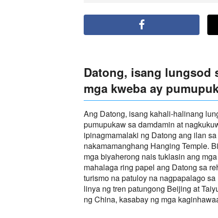
Datong, isang lungsod 
mga kweba ay pumupu
Ang Datong, isang kahali-halinang lun
pumupukaw sa damdamin at nagkukuwen
ipinagmamalaki ng Datong ang ilan s
nakamamanghang Hanging Temple. Bilan
mga biyaherong nais tuklasin ang mga 
mahalaga ring papel ang Datong sa re
turismo na patuloy na nagpapalago sa 
linya ng tren patungong Beijing at T
ng China, kasabay ng mga kaginhawaa