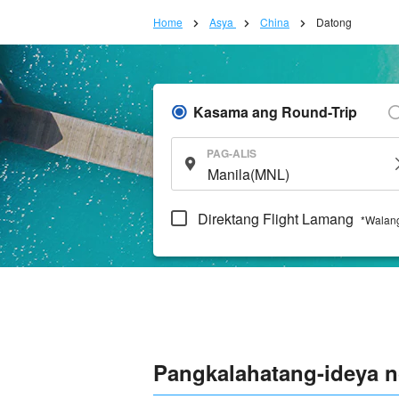
Home
Asya
China
Datong
Kasama ang Round-Trip
PAG-ALIS
Direktang Flight Lamang
*Walang
Pangkalahatang-ideya 