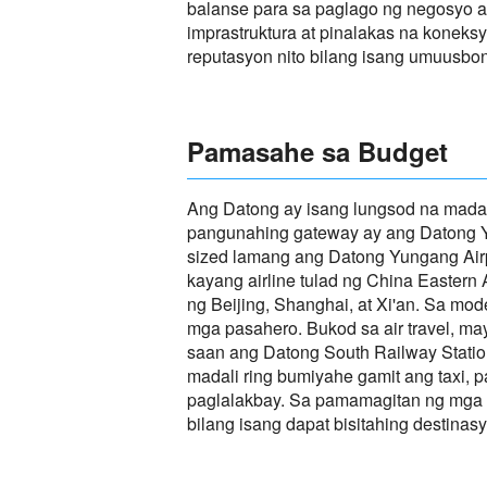
balanse para sa paglago ng negosyo at
imprastruktura at pinalakas na koneks
reputasyon nito bilang isang umuusbon
Pamasahe sa Budget
Ang Datong ay isang lungsod na madal
pangunahing gateway ay ang Datong Yu
sized lamang ang Datong Yungang Air
kayang airline tulad ng China Eastern
ng Beijing, Shanghai, at Xi'an. Sa mo
mga pasahero. Bukod sa air travel, ma
saan ang Datong South Railway Statio
madali ring bumiyahe gamit ang taxi, pa
paglalakbay. Sa pamamagitan ng mga 
bilang isang dapat bisitahing destinas