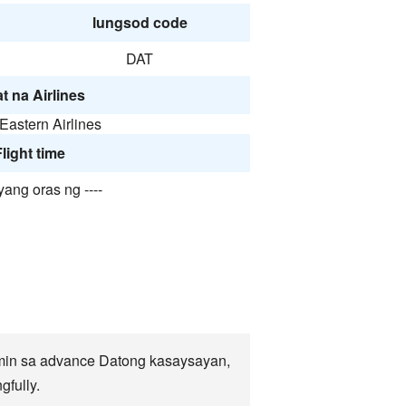
lungsod code
DAT
t na Airlines
Eastern Airlines
light time
yang oras ng ----
amin sa advance Datong kasaysayan,
gfully.