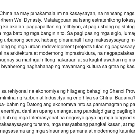
China na may pinakamalalim na kasaysayan, na minsang nagsil
Northern Wei Dynasty. Matatagpuan sa isang estratehikong lokas
g kalakalan, pagpapalitan ng relihiyon, at pag-usbong ng sinin
a mga bato ng mga bangin nito. Sa paglipas ng mga siglo, luma
g urbanong sentro, habang pinananatili ang makasaysayang mg
ulong ng mga urban redevelopment projects tulad ng pagsasa
l na arkitektura at modernong imprastruktura, na nagpapalakas 
-uugnay sa maringal nitong nakaraan at sa kaginhawahan ng
 biyaherong naghahanap ng mayamang kultura sa gitna ng kas
 rehiyonal na ekonomiya ng hilagang bahagi ng Shanxi Provinc
mimina ng karbon at industriya ng enerhiya sa China. Bagama
-iba-ibahin ng Datong ang ekonomiya nito sa pamamagitan ng 
ng enerhiya, dahilan upang umangat ang pandaigdigang pagting
ng hub ng mga internasyonal na negosyo gaya ng mga lungsod s
 makasaysayang turismo, mga inisyatibang pangkalikasan, at mg
pinagsasama ang mga sinaunang pamana at modernong kaunlara