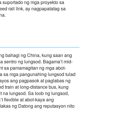
a suportado ng mga proyekto sa
d rail link, ay nagpapatatag sa
na.
ng bahagi ng China, kung saan ang
a sentro ng lungsod. Bagama’t mid-
ht sa pamamagitan ng mga abot-
ula sa mga pangunahing lungsod tulad
maayos ang pagpasok at paglabas ng
train at long-distance bus, kung
 na lungsod. Sa loob ng lungsod,
t flexible at abot-kaya ang
akas ng Datong ang reputasyon nito