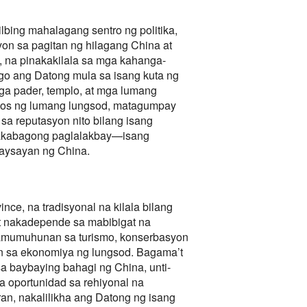
bing mahalagang sentro ng politika,
yon sa pagitan ng hilagang China at
g, na pinakakilala sa mga kahanga-
go ang Datong mula sa isang kuta ng
a pader, templo, at mga lumang
ayos ng lumang lungsod, matagumpay
sa reputasyon nito bilang isang
 makabagong paglalakbay—isang
aysayan ng China.
e, na tradisyonal na kilala bilang
’t nakadepende sa mabibigat na
pamumuhunan sa turismo, konserbasyon
in sa ekonomiya ng lungsod. Bagama’t
a baybaying bahagi ng China, unti-
a oportunidad sa rehiyonal na
n, nakalilikha ang Datong ng isang