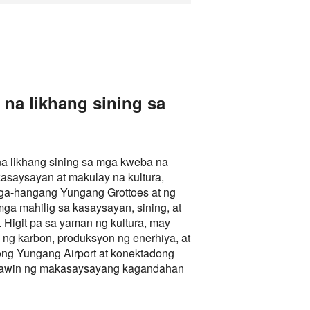
na likhang sining sa
 na likhang sining sa mga kweba na
saysayan at makulay na kultura,
ga-hangang Yungang Grottoes at ng
a mahilig sa kasaysayan, sining, at
 Higit pa sa yaman ng kultura, may
ng karbon, produksyon ng enerhiya, at
ong Yungang Airport at konektadong
 tanawin ng makasaysayang kagandahan