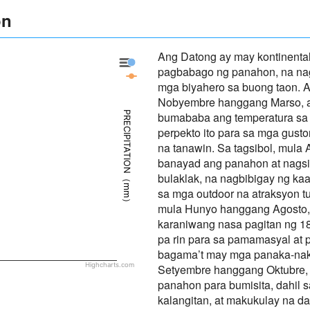
on
Ang Datong ay may kontinental
Datong - Precipitation
pagbabago ng panahon, na nag
Datong - Panahon
mga biyahero sa buong taon. A
Nobyembre hanggang Marso, a
PRECIPITATION（mm）
bumababa ang temperatura sa i
perpekto ito para sa mga gust
na tanawin. Sa tagsibol, mula
banayad ang panahon at nag
bulaklak, na nagbibigay ng kaa
sa mga outdoor na atraksyon tu
mula Hunyo hanggang Agosto, ay
karaniwang nasa pagitan ng 1
pa rin para sa pamamasyal at p
bagama’t may mga panaka-naka
Highcharts.com
Setyembre hanggang Oktubre, 
panahon para bumisita, dahil 
kalangitan, at makukulay na 