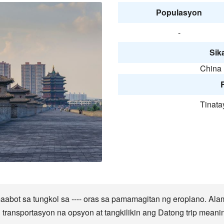
Populasyon
-
Sika
China 
F
Tinata
bot sa tungkol sa ---- oras sa pamamagitan ng eroplano. Al
ransportasyon na opsyon at tangkilikin ang Datong trip meanin