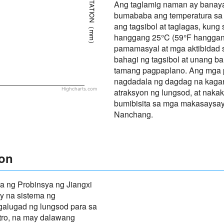
PRECIPITATION（mm）
Ang taglamig naman ay banay
bumababa ang temperatura sa 
ang tagsibol at taglagas, kun
hanggang 25°C (59°F hanggan
pamamasyal at mga aktibidad s
bahagi ng tagsibol at unang ba
tamang pagpaplano. Ang mga 
nagdadala ng dagdag na kagand
Highcharts.com
atraksyon ng lungsod, at naka
bumibisita sa mga makasaysa
Nanchang.
yon
 ng Probinsya ng Jiangxi
y na sistema ng
galugad ng lungsod para sa
etro, na may dalawang