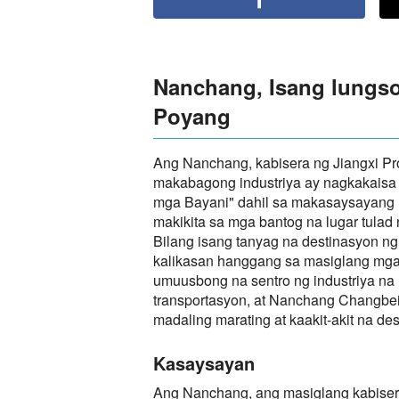
Nanchang, Isang lungso
Poyang
Ang Nanchang, kabisera ng Jiangxi Pro
makabagong industriya ay nagkakaisa 
mga Bayani" dahil sa makasaysayang 
makikita sa mga bantog na lugar tulad
Bilang isang tanyag na destinasyon ng
kalikasan hanggang sa masiglang mga
umuusbong na sentro ng industriya na 
transportasyon, at Nanchang Changbei
madaling marating at kaakit-akit na 
Kasaysayan
Ang Nanchang, ang masiglang kabisera