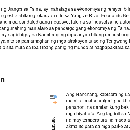
ng Jiangxi sa Tsina, ay mahalaga sa ekonomiya ng rehiyon bi
 ng estratehikong lokasyon nito sa Yangtze River Economic Belt
 ang mga pandaigdigang negosyo, lalo na sa industriya ng autom
 pangunahing manlalaro sa pandaigdigang ekonomiya ng Tsina. 
 ay nagbibigay sa Nanchang ng reputasyon bilang umuusbong
iya nito sa pamamagitan ng mga atraksyon tulad ng Tengwang 
isita mula sa iba’t ibang panig ng mundo at nagpapakilala s
on
Ang Nanchang, kabisera ng Lal
Nanchang - Precipitation
mainit at mahalumigmig na kli
Nanchang - Panahon
panahon, na dahilan kung bakit
mga biyahero. Ang tag-init sa
na may temperatura na madalas
akma ito para sa mga parke at