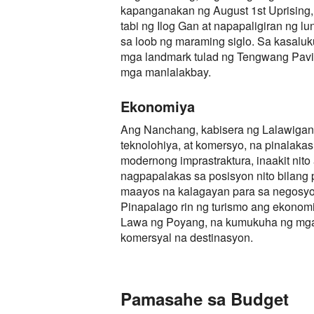
kapanganakan ng August 1st Uprising
tabi ng Ilog Gan at napapaligiran ng l
sa loob ng maraming siglo. Sa kasal
mga landmark tulad ng Tengwang Pavili
mga manlalakbay.
Ekonomiya
Ang Nanchang, kabisera ng Lalawigan 
teknolohiya, at komersyo, na pinalakas
modernong imprastraktura, inaakit nito
nagpapalakas sa posisyon nito bilang
maayos na kalagayan para sa negosyo
Pinapalago rin ng turismo ang ekonom
Lawa ng Poyang, na kumukuha ng mga b
komersyal na destinasyon.
Pamasahe sa Budget