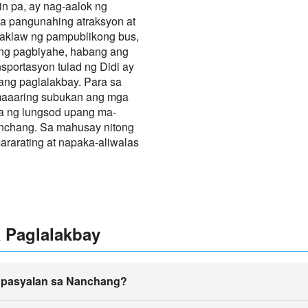
n pa, ay nag-aalok ng
a pangunahing atraksyon at
saklaw ng pampublikong bus,
 ng pagbiyahe, habang ang
nsportasyon tulad ng Didi ay
 ang paglalakbay. Para sa
maaaring subukan ang mga
ta ng lungsod upang ma-
anchang. Sa mahusay nitong
ararating at napaka-aliwalas
 Paglalakbay
 pasyalan sa Nanchang?