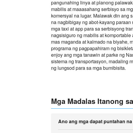
pangunahing linya at planong palawaki
mabilis at maaasahang serbisyo sa mg
komersyal na lugar. Malawak din ang 
na nagbibigay ng abot-kayang paraan
mga taxi at app para sa serbisyong tra
nagsisiguro ng mabilis at komportable
mas maganda at kalmado na biyahe, 
programa ng pagpapahiram ng bisikle
enjoy ang mga tanawin at parke ng N
sistema ng transportasyon, madaling m
ng lungsod para sa mga bumibisita.
Mga Madalas Itanong sa
Ano ang mga dapat puntahan na