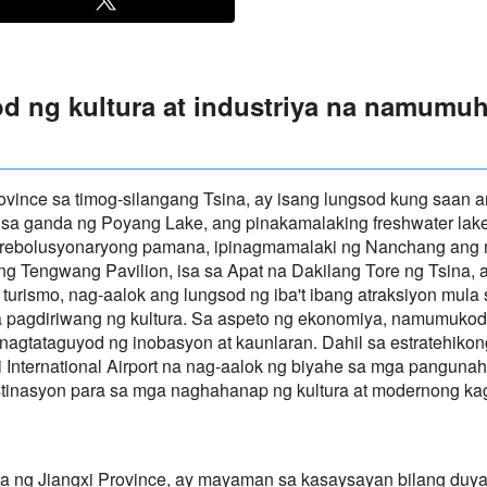
d ng kultura at industriya na namumu
vince sa timog-silangang Tsina, ay isang lungsod kung saan an
sa ganda ng Poyang Lake, ang pinakamalaking freshwater lake 
rebolusyonaryong pamana, ipinagmamalaki ng Nanchang ang m
 ng Tengwang Pavilion, isa sa Apat na Dakilang Tore ng Tsina,
 turismo, nag-aalok ang lungsod ng iba't ibang atraksiyon mul
 pagdiriwang ng kultura. Sa aspeto ng ekonomiya, namumukod
nagtataguyod ng inobasyon at kaunlaran. Dahil sa estratehikon
 International Airport na nag-aalok ng biyahe sa mga panguna
destinasyon para sa mga naghahanap ng kultura at modernong k
 ng Jiangxi Province, ay mayaman sa kasaysayan bilang duyan 