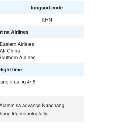
lungsod code
KHN
t na Airlines
Eastern Airlines
Air China
outhern Airlines
light time
yang oras ng 4~5
 Alamin sa advance Nanchang
ang trip meaningfully.