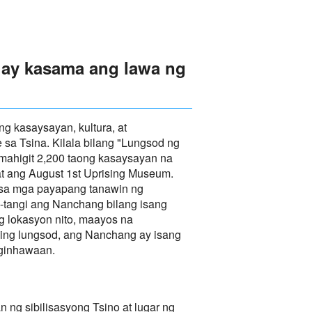
hay kasama ang lawa ng
g kasaysayan, kultura, at
sa Tsina. Kilala bilang "Lungsod ng
ahigit 2,200 taong kasaysayan na
 at ang August 1st Uprising Museum.
a sa mga payapang tanawin ng
-tangi ang Nanchang bilang isang
g lokasyon nito, maayos na
hing lungsod, ang Nanchang ay isang
aginhawaan.
ng sibilisasyong Tsino at lugar ng