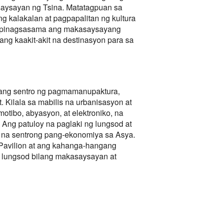
saysayan ng Tsina. Matatagpuan sa
ng kalakalan at pagpapalitan ng kultura
o, pinagsasama ang makasaysayang
ng kaakit-akit na destinasyon para sa
lang sentro ng pagmamanupaktura,
. Kilala sa mabilis na urbanisasyon at
otibo, abyasyon, at elektroniko, na
Ang patuloy na paglaki ng lungsod at
 na sentrong pang-ekonomiya sa Asya.
Pavilion at ang kahanga-hangang
a lungsod bilang makasaysayan at