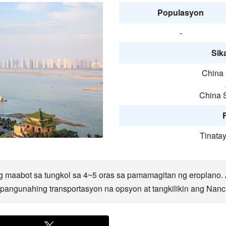
Populasyon
-
Sika
China 
China S
F
Tinata
maabot sa tungkol sa 4~5 oras sa pamamagitan ng eroplano.
angunahing transportasyon na opsyon at tangkilikin ang Nanch