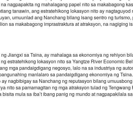
, na nagpapakita ng mahalagang papel nito sa makabagong ka
untiang tanawin, ang estratehikong lokasyon nito ay nagtaguyod 
ukuyan, umuunlad ang Nanchang bilang isang sentro ng turism
on sa makabagong imprastraktura at atraksyon, na nagiging isa
ng Jiangxi sa Tsina, ay mahalaga sa ekonomiya ng rehiyon bi
 ng estratehikong lokasyon nito sa Yangtze River Economic Belt
 ang mga pandaigdigang negosyo, lalo na sa industriya ng autom
 pangunahing manlalaro sa pandaigdigang ekonomiya ng Tsina. 
 ay nagbibigay sa Nanchang ng reputasyon bilang umuusbong
iya nito sa pamamagitan ng mga atraksyon tulad ng Tengwang 
isita mula sa iba’t ibang panig ng mundo at nagpapakilala s