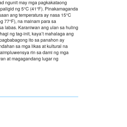
ad ngunit may mga pagkakataong
paligid ng 5°C (41°F). Pinakamaganda
g saan ang temperatura ay nasa 15°C
g 77°F), na mainam para sa
a labas. Karaniwan ang ulan sa huling
hagi ng tag-init, kaya’t mahalaga ang
pagbabagong ito sa panahon ay
ahan sa mga likas at kultural na
kaimpluwensya rin sa dami ng mga
yan at magagandang lugar ng