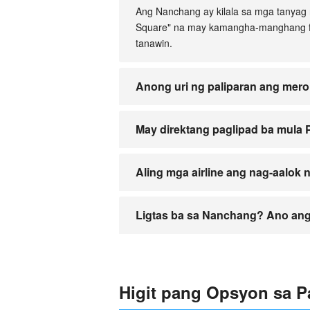
Ang Nanchang ay kilala sa mga tanyag n
Square" na may kamangha-manghang fou
tanawin.
Anong uri ng paliparan ang mer
Ang lungsod ay pinaglilingkuran ng "Na
May direktang paglipad ba mula
flights.
Walang direktang paglipad mula Pilipi
Aling mga airline ang nag-aalok
Bukod sa mga pangunahing airline ng Tsin
Ligtas ba sa Nanchang? Ano ang
Sa pangkalahatan, ligtas ang Nanchang, 
turista at laging mag-ingat.
Higit pang Opsyon sa P