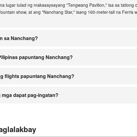
a lugar tulad ng makasaysayang "Tengwang Pavilion," isa sa tatlong d
ntain show, at ang "Nanchang Star," isang 160-meter-tall na Ferris
on sa Nanchang?
nchang Changbei International Airport" na nag-aalok ng malawak na ha
 Pilipinas papuntang Nanchang?
nas papuntang Nanchang.
 ng flights papuntang Nanchang?
a, nag-aalok din ng flights ang Italy’s Neos at ilang airline mula Taiw
 mga dapat pag-ingatan?
ngunit tulad ng ibang internasyonal na biyahe, mag-ingat laban sa mal
aglalakbay