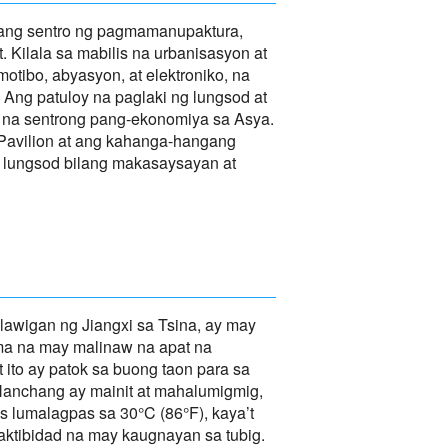
lang sentro ng pagmamanupaktura,
. Kilala sa mabilis na urbanisasyon at
otibo, abyasyon, at elektroniko, na
Ang patuloy na paglaki ng lungsod at
 na sentrong pang-ekonomiya sa Asya.
Pavilion at ang kahanga-hangang
a lungsod bilang makasaysayan at
awigan ng Jiangxi sa Tsina, ay may
ma na may malinaw na apat na
 ito ay patok sa buong taon para sa
 Nanchang ay mainit at mahalumigmig,
 lumalagpas sa 30°C (86°F), kaya’t
 aktibidad na may kaugnayan sa tubig.