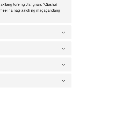
akilang tore ng Jiangnan, "Qiushui
 wheel na nag-aalok ng magagandang
nay ng domestic at international na
an at Thailand.
iliit na krimen na target ang mga