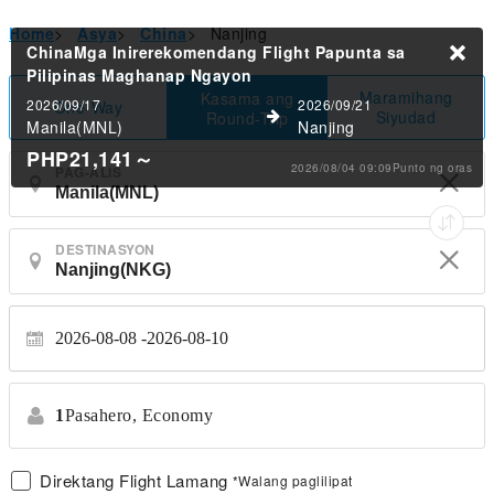
Home
>
Asya
>
China
>
Nanjing
ChinaMga Inirerekomendang Flight Papunta sa
Pilipinas
Maghanap Ngayon
Maramihang
Kasama ang
2026/09/17
2026/09/21
One-Way
Siyudad
Round-Trip
Manila(MNL)
Nanjing
PHP21,141
～
2026/08/04 09:09Punto ng oras
PAG-ALIS
DESTINASYON
2026-08-08
2026-08-10
1
Pasahero,
Economy
Direktang Flight Lamang
*Walang paglilipat