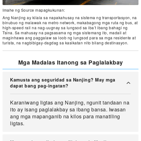
Imahe ng Source mapagkukunan:
Ang Nanjing ay kilala sa napakahusay na sistema ng transportasyon, na
binubuo ng malawak na metro network, makabagong mga ruta ng bus, at
high-speed rail na nag-uugnay sa lungsod sa iba’t ibang bahagi ng
Tsina. Sa mahusay na pagsasama ng mga sistemang ito, madali at
maginhawa ang paggalaw sa loob ng lungsod para sa mga residente at
turista, na nagbibigay-dagdag sa kasikatan nito bilang destinasyon.
Mga Madalas Itanong sa Paglalakbay
Kamusta ang seguridad sa Nanjing? May mga
dapat bang pag-ingatan?
Karaniwang ligtas ang Nanjing, ngunit tandaan na
ito ay isang paglalakbay sa ibang bansa. Iwasan
ang mga mapanganib na kilos para manatiling
ligtas.