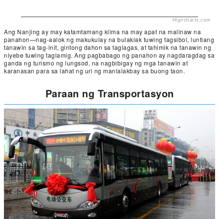
Highcharts.com
Ang Nanjing ay may katamtamang klima na may apat na malinaw na
panahon—nag-aalok ng makukulay na bulaklak tuwing tagsibol, luntiang
tanawin sa tag-init, gintong dahon sa taglagas, at tahimik na tanawin ng
niyebe tuwing taglamig. Ang pagbabago ng panahon ay nagdaragdag sa
ganda ng turismo ng lungsod, na nagbibigay ng mga tanawin at
karanasan para sa lahat ng uri ng manlalakbay sa buong taon.
Paraan ng Transportasyon