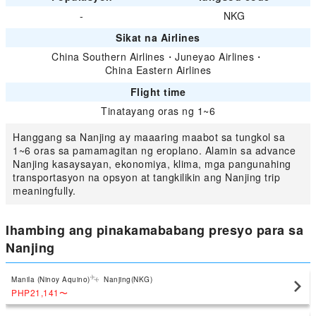
-
NKG
Sikat na Airlines
China Southern Airlines
・
Juneyao Airlines
・
China Eastern Airlines
Flight time
Tinatayang oras ng 1~6
Hanggang sa Nanjing ay maaaring maabot sa tungkol sa
1~6 oras sa pamamagitan ng eroplano. Alamin sa advance
Nanjing kasaysayan, ekonomiya, klima, mga pangunahing
transportasyon na opsyon at tangkilikin ang Nanjing trip
meaningfully.
Ihambing ang pinakamababang presyo para sa
Nanjing
Manila (Ninoy Aquino)
Nanjing(NKG)
PHP21,141
〜