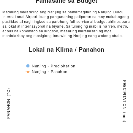
Pamasahe sa Budget
Madaling mararating ang Nanjing sa pamamagitan ng Nanjing Lukou
International Airport, isang pangunahing paliparan na may makabagong
pasilidad at naglilingkod sa parehong full-service at budget airlines para
sa lokal at internasyonal na biyahe. Sa tulong ng mabilis na tren, metro,
at bus na konektado sa lungsod, maaaring maranasan ng mga
manlalakbay ang masiglang tanawin ng Nanjing nang walang abala.
Lokal na Klima / Panahon
Nanjing - Precipitation
Nanjing - Panahon
PRECIPITATION（mm）
PANAHON（°C）