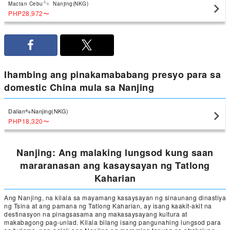
Mactan Cebu
Nanjing(NKG)
PHP28,972
〜
Ihambing ang pinakamababang presyo para sa
domestic China mula sa Nanjing
Dalian
Nanjing(NKG)
PHP18,320
〜
Nanjing: Ang malaking lungsod kung saan
mararanasan ang kasaysayan ng Tatlong
Kaharian
Ang Nanjing, na kilala sa mayamang kasaysayan ng sinaunang dinastiya
ng Tsina at ang pamana ng Tatlong Kaharian, ay isang kaakit-akit na
destinasyon na pinagsasama ang makasaysayang kultura at
makabagong pag-unlad. Kilala bilang isang pangunahing lungsod para