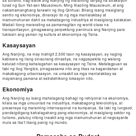
sa turismo, nag-aalok ang Nanjing ng maraming tanyag na atraksiyon
tulad ng Sun Yat-sen Mausoleum, Ming Xiaoling Mausoleum, at ang
nakamamanghang tanawin ng Ilog Qinhuai. Bilang isang masiglang
sentro ng ekonomiya, dinarayo ito ng mga manlalakbay at
mamumuhunan dahil sa makabagong industriya at masiglang kalakalan.
Madali itong mararating sa pamamagitan ng world-class na
transportasyon, ginagawang perpektong panimula ang Nanjing para
tuklasin ang yaman ng kultura at ekonomiya ng Tsina.
Kasaysayan
Ang Nanjing, na may mahigit 2,500 taon ng kasaysayan, ay naging
kabisera ng ilang sinaunang dinastiya, na nagpapakita ng walang
katulad nitong kahalagahan sa kasaysayan ng Tsina. Matatagpuan sa
tabi ng Ilog Yangtze, pinagsasama nito ang likas na kagandahan at
makabagong urbanisasyon, na umaakit sa mga manlalakbay sa
mayamang pamana at estratehikong lokasyon nito.
Ekonomiya
Ang Nanjing ay isang mahalagang bahagi ng rehiyonal na ekonomiya,
kilala sa mga umuunlad na industriya, makabagong teknolohiya, at
presensya ng maraming internasyonal na kumpanya. Sa laki ng lungsod,
pandaigdigang kahalagahang pang-ekonomiya, at masiglang sektor ng
turismo, patuloy nitong inaakit ang mga mamumuhunan at negosyante
mula sa iba’t ibang panig ng mundo.