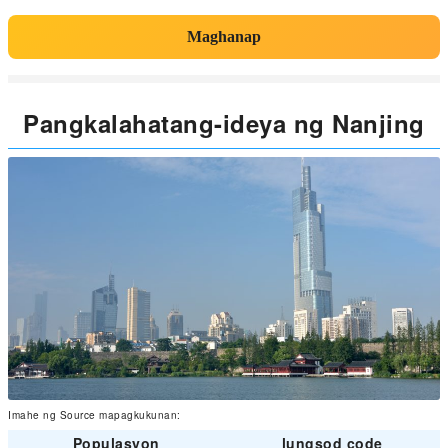
Maghanap
Pangkalahatang-ideya ng Nanjing
Imahe ng Source mapagkukunan:
Populasyon
lungsod code