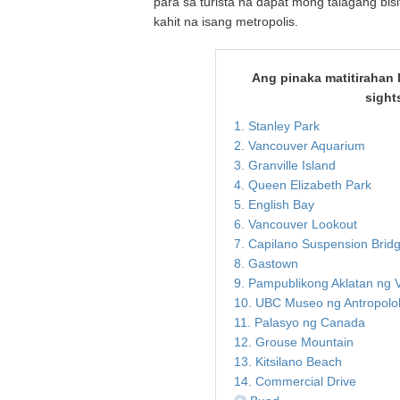
para sa turista na dapat mong talagang bi
kahit na isang metropolis.
Ang pinaka matitirahan
sight
1. Stanley Park
2. Vancouver Aquarium
3. Granville Island
4. Queen Elizabeth Park
5. English Bay
6. Vancouver Lookout
7. Capilano Suspension Brid
8. Gastown
9. Pampublikong Aklatan ng V
10. UBC Museo ng Antropolo
11. Palasyo ng Canada
12. Grouse Mountain
13. Kitsilano Beach
14. Commercial Drive