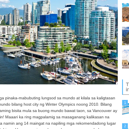
T
i
a pinaka-mabubuting lungsod sa mundo at kilala sa kaligtasan
1
mundo bilang host city ng Winter Olympics noong 2010. Bilang
raming bisita mula sa buong mundo bawat taon, sa Vancouver ay
n! Maaari ka ring magpalamig sa masaganang kalikasan na
ilala namin ang 14 maingat na napiling mga rekomendadong lugar
2