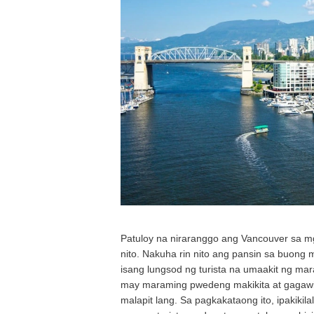
Patuloy na niraranggo ang Vancouver sa mg
nito. Nakuha rin nito ang pansin sa buong 
isang lungsod ng turista na umaakit ng ma
may maraming pwedeng makikita at gagawi
malapit lang. Sa pagkakataong ito, ipakik