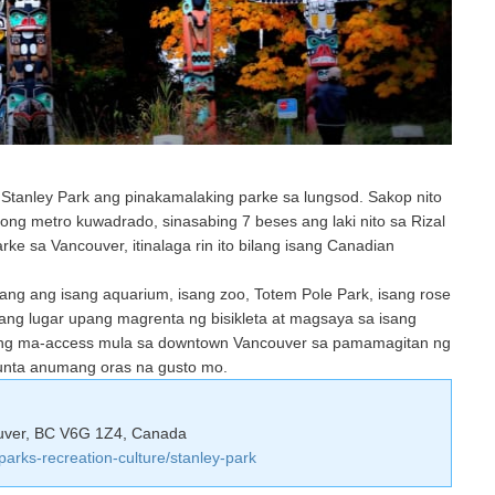
tanley Park ang pinakamalaking parke sa lungsod. Sakop nito
ong metro kuwadrado, sinasabing 7 beses ang laki nito sa Rizal
ke sa Vancouver, itinalaga rin ito bilang isang Canadian
ang ang isang aquarium, isang zoo, Totem Pole Park, isang rose
ang lugar upang magrenta ng bisikleta at magsaya sa isang
itong ma-access mula sa downtown Vancouver sa pamamagitan ng
punta anumang oras na gusto mo.
ouver, BC V6G 1Z4, Canada
parks-recreation-culture/stanley-park