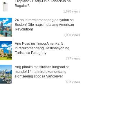
Eroplano? Carry-On o I-check-in na
Bagahe?
1,678 views
24 na inirerekomendang pasyalan sa
Boston! Dito nagsimula ang American
Revolution!
1,005 views
Ang Puso ng Timog Amerika: 5
Inirerekomendang Destinasyon ng
Turista sa Paraguay
777 views
Ang pinaka matitirahan lungsod sa
mundo! 14 na inirerekomendang
sightseeing spot sa Vancouver
698 views