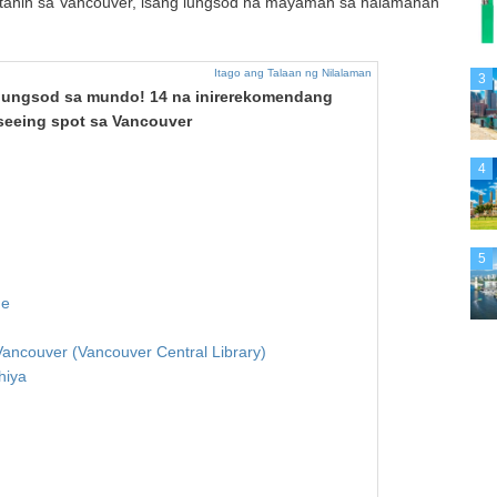
sitahin sa Vancouver, isang lungsod na mayaman sa halamanan
Itago ang Talaan ng Nilalaman
3
 lungsod sa mundo! 14 na inirerekomendang
seeing spot sa Vancouver
4
5
ge
ancouver (Vancouver Central Library)
hiya