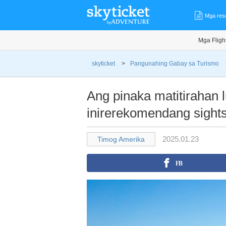
Mga res
Mga Fligh
skyticket
>
Pangunahing Gabay sa Turismo
Ang pinaka matitirahan
inirerekomendang sight
2025.01.23
Timog Amerika
FB