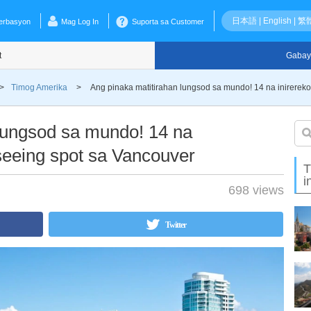
日本語
|
English
|
繁
erbasyon
Mag Log In
Suporta sa Customer
t
Gabay
>
Timog Amerika
>
Ang pinaka matitirahan lungsod sa mundo! 14 na inirere
 lungsod sa mundo! 14 na
seeing spot sa Vancouver
T
i
698 views
Twitter