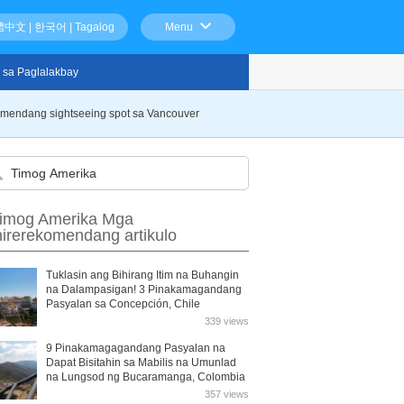
體中文
|
한국어
|
Tagalog
Menu
 sa Paglalakbay
komendang sightseeing spot sa Vancouver
imog Amerika Mga
nirerekomendang artikulo
Tuklasin ang Bihirang Itim na Buhangin
na Dalampasigan! 3 Pinakamagandang
Pasyalan sa Concepción, Chile
339 views
9 Pinakamagagandang Pasyalan na
Dapat Bisitahin sa Mabilis na Umunlad
na Lungsod ng Bucaramanga, Colombia
357 views