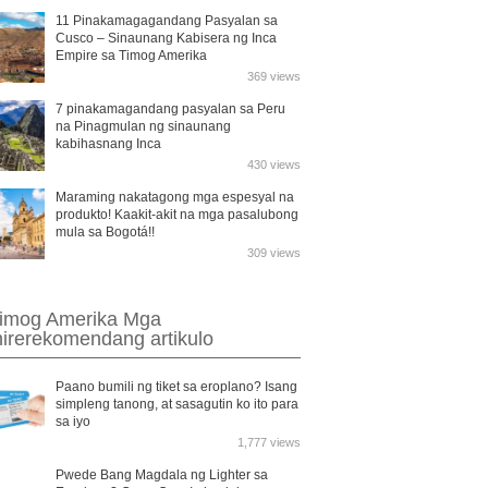
11 Pinakamagagandang Pasyalan sa
Cusco – Sinaunang Kabisera ng Inca
Empire sa Timog Amerika
369 views
7 pinakamagandang pasyalan sa Peru
na Pinagmulan ng sinaunang
kabihasnang Inca
430 views
Maraming nakatagong mga espesyal na
produkto! Kaakit-akit na mga pasalubong
mula sa Bogotá!!
309 views
imog Amerika Mga
nirerekomendang artikulo
Paano bumili ng tiket sa eroplano? Isang
simpleng tanong, at sasagutin ko ito para
sa iyo
1,777 views
Pwede Bang Magdala ng Lighter sa