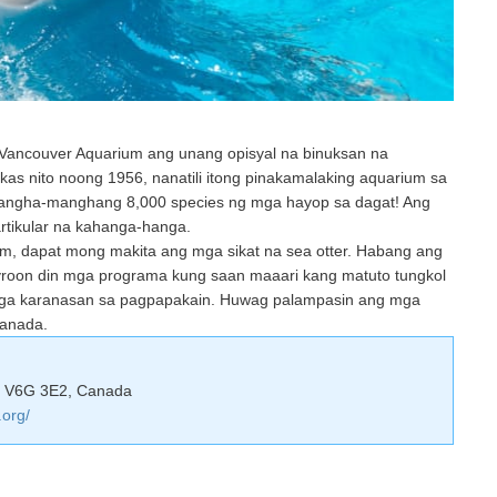
 Vancouver Aquarium ang unang opisyal na binuksan na
s nito noong 1956, nanatili itong pinakamalaking aquarium sa
angha-manghang 8,000 species ng mga hayop sa dagat! Ang
tikular na kahanga-hanga.
um, dapat mong makita ang mga sikat na sea otter. Habang ang
mayroon din mga programa kung saan maaari kang matuto tungkol
 mga karanasan sa pagpapakain. Huwag palampasin ang mga
Canada.
C V6G 3E2, Canada
.org/