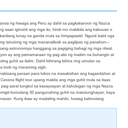
 bansa ng hiwaga ang Peru ay dahil sa pagkakaroon ng Nazca
g saan iginuhit ang mga ito, hindi mo makikita ang kabuuan o
kanilang tunay na ganda mula sa himpapawid. Ngunit bakit nga
ng isinulong ng mga mananaliksik sa paglipas ng panahon—
pang-astronomiya hanggang sa pagiging bahagi ng mga ritwal.
gayon ay ang pamamaraan ng pag-alis ng maitim na buhangin at
ng guhit sa ilalim. Dahil bihirang-bihira ring umulan sa
sa loob ng maraming siglo.
amabisang paraan para lubos na masaksihan ang kagandahan at
Cessna flight tour upang makita ang mga guhit mula sa itaas.
ag-aaral tungkol sa kasaysayan at kahulugan ng mga Nazca
umigit-kumulang 30 pangunahing guhit na matutunghayan, kaya
anasan. Kung ikaw ay madaling mahilo, huwag kalimutang