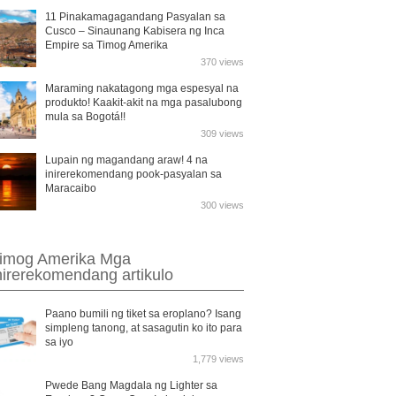
11 Pinakamagagandang Pasyalan sa
Cusco – Sinaunang Kabisera ng Inca
Empire sa Timog Amerika
370 views
Maraming nakatagong mga espesyal na
produkto! Kaakit-akit na mga pasalubong
mula sa Bogotá!!
309 views
Lupain ng magandang araw! 4 na
inirerekomendang pook-pasyalan sa
Maracaibo
300 views
imog Amerika Mga
nirerekomendang artikulo
Paano bumili ng tiket sa eroplano? Isang
simpleng tanong, at sasagutin ko ito para
sa iyo
1,779 views
Pwede Bang Magdala ng Lighter sa