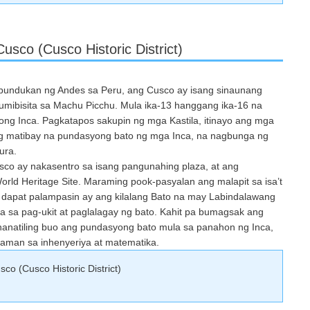
usco (Cusco Historic District)
bundukan ng Andes sa Peru, ang Cusco ay isang sinaunang
umibisita sa Machu Picchu. Mula ika-13 hanggang ika-16 na
ryong Inca. Pagkatapos sakupin ng mga Kastila, itinayo ang mga
 ng matibay na pundasyong bato ng mga Inca, na nagbunga ng
ura.
sco ay nakasentro sa isang pangunahing plaza, at ang
orld Heritage Site. Maraming pook-pasyalan ang malapit sa isa’t
ndi dapat palampasin ay ang kilalang Bato na may Labindalawang
 sa pag-ukit at paglalagay ng bato. Kahit pa bumagsak ang
nananatiling buo ang pundasyong bato mula sa panahon ng Inca,
laman sa inhenyeriya at matematika.
o (Cusco Historic District)