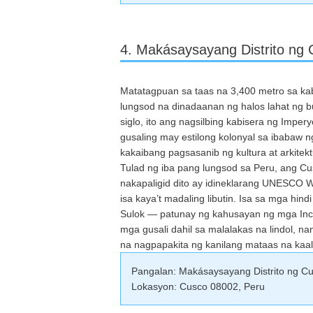
4. Makásaysayang Distrito ng C
Matatagpuan sa taas na 3,400 metro sa ka
lungsod na dinadaanan ng halos lahat ng b
siglo, ito ang nagsilbing kabisera ng Impe
gusaling may estilong kolonyal sa ibabaw
kakaibang pagsasanib ng kultura at arkitekt
Tulad ng iba pang lungsod sa Peru, ang Cu
nakapaligid dito ay idineklarang UNESCO W
isa kaya’t madaling libutin. Isa sa mga hi
Sulok — patunay ng kahusayan ng mga Inca
mga gusali dahil sa malalakas na lindol, 
na nagpapakita ng kanilang mataas na kaa
Pangalan: Makásaysayang Distrito ng Cusc
Lokasyon: Cusco 08002, Peru