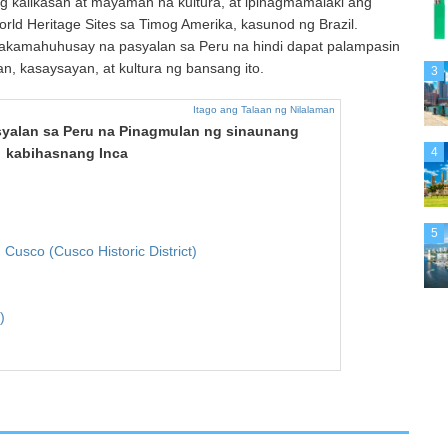
ng kalikasan at mayaman na kultura, at ipinagmamalaki ang
 Heritage Sites sa Timog Amerika, kasunod ng Brazil.
pinakamahuhusay na pasyalan sa Peru na hindi dapat palampasin
 kasaysayan, at kultura ng bansang ito.
3
Itago ang Talaan ng Nilalaman
yalan sa Peru na Pinagmulan ng sinaunang
4
kabihasnang Inca
5
Cusco (Cusco Historic District)
)