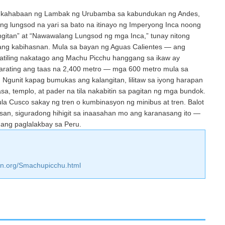
sa kahabaan ng Lambak ng Urubamba sa kabundukan ng Andes,
 lungsod na yari sa bato na itinayo ng Imperyong Inca noong
langitan” at “Nawawalang Lungsod ng mga Inca,” tunay nitong
nang kabihasnan. Mula sa bayan ng Aguas Calientes — ang
tiling nakatago ang Machu Picchu hanggang sa ikaw ay
marating ang taas na 2,400 metro — mga 600 metro mula sa
. Ngunit kapag bumukas ang kalangitan, lilitaw sa iyong harapan
, templo, at pader na tila nakabitin sa pagitan ng mga bundok.
a Cusco sakay ng tren o kumbinasyon ng minibus at tren. Balot
asan, siguradong hihigit sa inaasahan mo ang karanasang ito —
ang paglalakbay sa Peru.
an.org/Smachupicchu.html