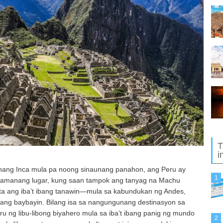
T
i
asnang Inca mula pa noong sinaunang panahon, ang Peru ay
1
pamanang lugar, kung saan tampok ang tanyag na Machu
kita ang iba’t ibang tanawin—mula sa kabundukan ng Andes,
ang baybayin. Bilang isa sa nangungunang destinasyon sa
u ng libu-libong biyahero mula sa iba’t ibang panig ng mundo
2