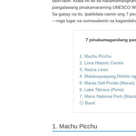
taon-taon. Kilala rin ito sa nakamamangha
pangalawang pinakamaraming UNESCO World
Sa gabay na ito, ipakikilala namin ang 7 
—mga lugar na sumasalamin sa kagandahan,
7 pinakamagandang pas
1. Machu Picchu
2. Lima Historic Centre
3. Nazca Lines
4. Makásaysayang Distrito ng 
5. Maras Salt Ponds (Maras)
6. Lake Titicaca (Puno)
7. Manu National Park (Manú
◎ Buod
1. Machu Picchu