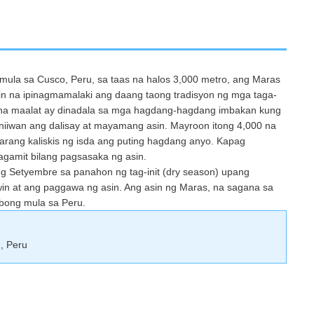
mula sa Cusco, Peru, sa taas na halos 3,000 metro, ang Maras
n na ipinagmamalaki ang daang taong tradisyon ng mga taga-
s na maalat ay dinadala sa mga hagdang-hagdang imbakan kung
niiwan ang dalisay at mayamang asin. Mayroon itong 4,000 na
 parang kaliskis ng isda ang puting hagdang anyo. Kapag
inagamit bilang pagsasaka ng asin.
g Setyembre sa panahon ng tag-init (dry season) upang
in at ang paggawa ng asin. Ang asin ng Maras, na sagana sa
ubong mula sa Peru.
, Peru