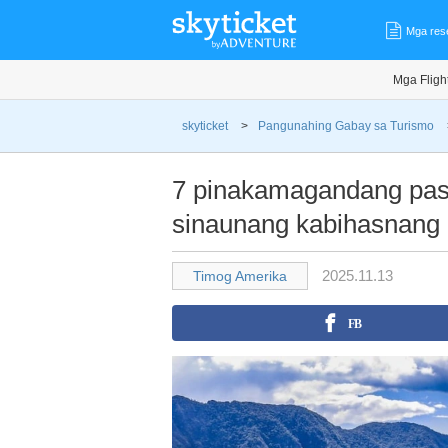
Mga res
Mga Fligh
skyticket
>
Pangunahing Gabay sa Turismo
7 pinakamagandang pas
sinaunang kabihasnang 
2025.11.13
Timog Amerika
FB