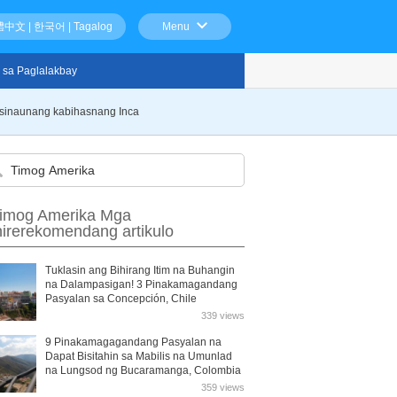
體中文
|
한국어
|
Tagalog
Menu
 sa Paglalakbay
sinaunang kabihasnang Inca
imog Amerika Mga
nirerekomendang artikulo
Tuklasin ang Bihirang Itim na Buhangin
na Dalampasigan! 3 Pinakamagandang
Pasyalan sa Concepción, Chile
339 views
9 Pinakamagagandang Pasyalan na
Dapat Bisitahin sa Mabilis na Umunlad
na Lungsod ng Bucaramanga, Colombia
359 views