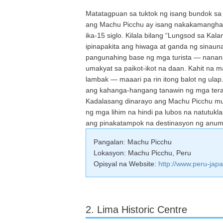
Matatagpuan sa tuktok ng isang bundok 
ang Machu Picchu ay isang nakakamanghang
ika-15 siglo. Kilala bilang “Lungsod sa Ka
ipinapakita ang hiwaga at ganda ng sinau
pangunahing base ng mga turista — nanana
umakyat sa paikot-ikot na daan. Kahit na 
lambak — maaari pa rin itong balot ng ulap
ang kahanga-hangang tanawin ng mga terasa
Kadalasang dinarayo ang Machu Picchu mul
ng mga lihim na hindi pa lubos na natutukl
ang pinakatampok na destinasyon ng anum
Pangalan: Machu Picchu
Lokasyon: Machu Picchu, Peru
Opisyal na Website:
http://www.peru-jap
2. Lima Historic Centre