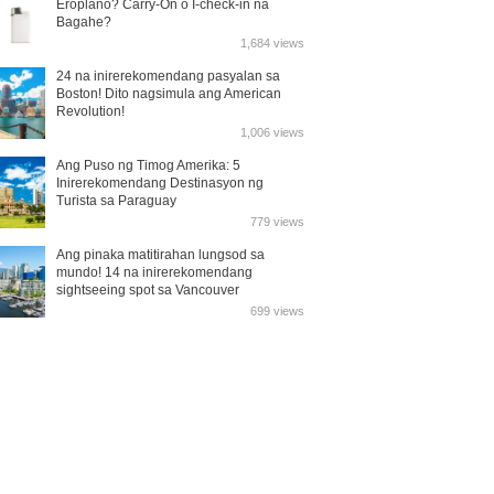
Eroplano? Carry-On o I-check-in na
Bagahe?
1,684 views
24 na inirerekomendang pasyalan sa
Boston! Dito nagsimula ang American
Revolution!
1,006 views
Ang Puso ng Timog Amerika: 5
Inirerekomendang Destinasyon ng
Turista sa Paraguay
779 views
Ang pinaka matitirahan lungsod sa
mundo! 14 na inirerekomendang
sightseeing spot sa Vancouver
699 views