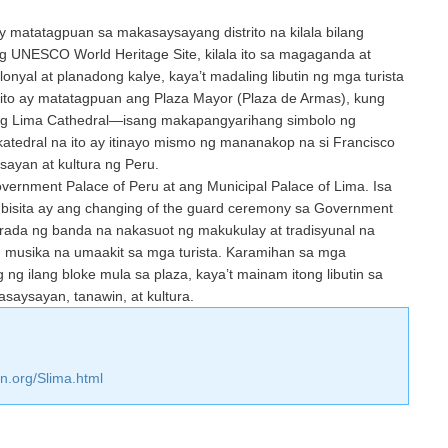
y matatagpuan sa makasaysayang distrito na kilala bilang
ang UNESCO World Heritage Site, kilala ito sa magaganda at
yal at planadong kalye, kaya’t madaling libutin ng mga turista
nito ay matatagpuan ang Plaza Mayor (Plaza de Armas), kung
g Lima Cathedral—isang makapangyarihang simbolo ng
atedral na ito ay itinayo mismo ng mananakop na si Francisco
sayan at kultura ng Peru.
vernment Palace of Peru at ang Municipal Palace of Lima. Isa
isita ay ang changing of the guard ceremony sa Government
arada ng banda na nakasuot ng makukulay at tradisyunal na
 musika na umaakit sa mga turista. Karamihan sa mga
g ilang bloke mula sa plaza, kaya’t mainam itong libutin sa
saysayan, tanawin, at kultura.
n.org/Slima.html