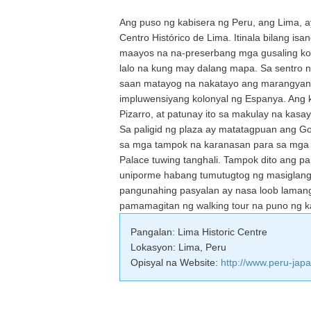
Ang puso ng kabisera ng Peru, ang Lima, a
Centro Histórico de Lima. Itinala bilang is
maayos na na-preserbang mga gusaling kolon
lalo na kung may dalang mapa. Sa sentro 
saan matayog na nakatayo ang marangyan
impluwensiyang kolonyal ng Espanya. Ang k
Pizarro, at patunay ito sa makulay na kasay
Sa paligid ng plaza ay matatagpuan ang Go
sa mga tampok na karanasan para sa mga b
Palace tuwing tanghali. Tampok dito ang p
uniporme habang tumutugtog ng masiglang
pangunahing pasyalan ay nasa loob lamang n
pamamagitan ng walking tour na puno ng ka
Pangalan: Lima Historic Centre
Lokasyon: Lima, Peru
Opisyal na Website:
http://www.peru-japa