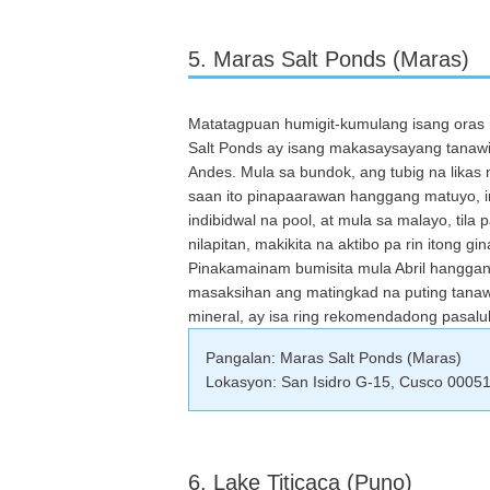
5. Maras Salt Ponds (Maras)
Matatagpuan humigit-kumulang isang oras 
Salt Ponds ay isang makasaysayang tanawi
Andes. Mula sa bundok, ang tubig na lika
saan ito pinapaarawan hanggang matuyo, i
indibidwal na pool, at mula sa malayo, tila
nilapitan, makikita na aktibo pa rin itong g
Pinakamainam bumisita mula Abril hanggan
masaksihan ang matingkad na puting tanaw
mineral, ay isa ring rekomendadong pasal
Pangalan: Maras Salt Ponds (Maras)
Lokasyon: San Isidro G-15, Cusco 00051
6. Lake Titicaca (Puno)