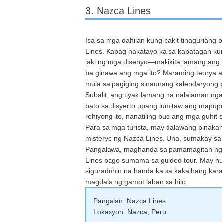
3. Nazca Lines
Isa sa mga dahilan kung bakit tinaguriang
Lines. Kapag nakatayo ka sa kapatagan kun
laki ng mga disenyo—makikita lamang ang 
ba ginawa ang mga ito? Maraming teorya a
mula sa pagiging sinaunang kalendaryong 
Subalit, ang tiyak lamang na nalalaman n
bato sa disyerto upang lumitaw ang mapuputi
rehiyong ito, nanatiling buo ang mga guhit 
Para sa mga turista, may dalawang pinak
misteryo ng Nazca Lines. Una, sumakay sa 
Pangalawa, maghanda sa pamamagitan ng p
Lines bago sumama sa guided tour. May h
siguraduhin na handa ka sa kakaibang kar
magdala ng gamot laban sa hilo.
Pangalan: Nazca Lines
Lokasyon: Nazca, Peru