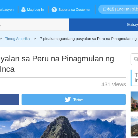
日本語
|
English
|
繁
erbasyon
Mag Log In
Suporta sa Customer
t
Gabay
>
Timog Amerika
>
7 pinakamagandang pasyalan sa Peru na Pinagmulan ng 
yalan sa Peru na Pinagmulan ng
Inca
T
i
431 views
Twitter