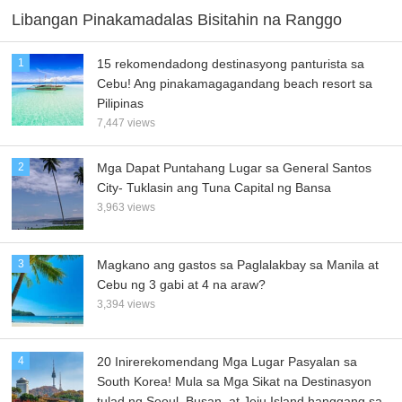
Libangan Pinakamadalas Bisitahin na Ranggo
1
15 rekomendadong destinasyong panturista sa
Cebu! Ang pinakamagagandang beach resort sa
Pilipinas
7,447 views
2
Mga Dapat Puntahang Lugar sa General Santos
City- Tuklasin ang Tuna Capital ng Bansa
3,963 views
3
Magkano ang gastos sa Paglalakbay sa Manila at
Cebu ng 3 gabi at 4 na araw?
3,394 views
4
20 Inirerekomendang Mga Lugar Pasyalan sa
South Korea! Mula sa Mga Sikat na Destinasyon
tulad ng Seoul, Busan, at Jeju Island hanggang sa