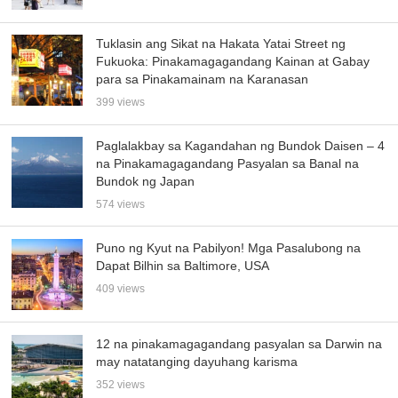
Tuklasin ang Sikat na Hakata Yatai Street ng
Fukuoka: Pinakamagagandang Kainan at Gabay
para sa Pinakamainam na Karanasan
399 views
Paglalakbay sa Kagandahan ng Bundok Daisen – 4
na Pinakamagagandang Pasyalan sa Banal na
Bundok ng Japan
574 views
Puno ng Kyut na Pabilyon! Mga Pasalubong na
Dapat Bilhin sa Baltimore, USA
409 views
12 na pinakamagagandang pasyalan sa Darwin na
may natatanging dayuhang karisma
352 views