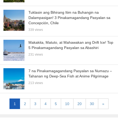
Tuklasin ang Bihirang Itim na Buhangin na
Dalampasigan! 3 Pinakamagandang Pasyalan sa
Concepción, Chile
339 views
Makakita, Matuto, at Mahawakan ang Drift Ice! Top
5 Pinakamagandang Pasyalan sa Abashiri
231 views
7 na Pinakamagagandang Pasyalan sa Numazu –
Tahanan ng Deep-Sea Fish at Anime Pilgrimage
213 views
1
2
3
4
5
10
20
30
»