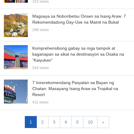
315 views
Magsaya sa Noboribetsu Onsen sa Isang Araw: 7
Rekomendadong Day-Use na Mainit na Bukal
288 views
Komprehensibong gabay sa mga tampok at
kaganapan sa sikat na destinasyon sa Osaka na
“Kaiyukan”
244 views
7 Inirerekomendang Pasyalan sa Bayan ng
Chatan: Masayang Isang Araw sa Tropikal na
Resort
411 views
1
2
3
4
5
10
»