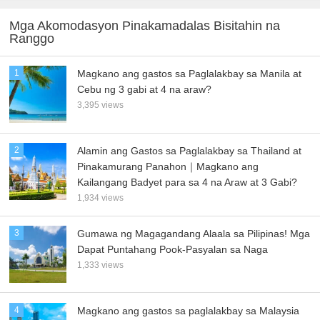
Mga Akomodasyon Pinakamadalas Bisitahin na
Ranggo
1
Magkano ang gastos sa Paglalakbay sa Manila at
Cebu ng 3 gabi at 4 na araw?
3,395 views
2
Alamin ang Gastos sa Paglalakbay sa Thailand at
Pinakamurang Panahon｜Magkano ang
Kailangang Badyet para sa 4 na Araw at 3 Gabi?
1,934 views
3
Gumawa ng Magagandang Alaala sa Pilipinas! Mga
Dapat Puntahang Pook-Pasyalan sa Naga
1,333 views
4
Magkano ang gastos sa paglalakbay sa Malaysia