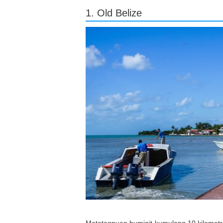
1. Old Belize
Matatagpuan humigit-kumulang 10 kilometro