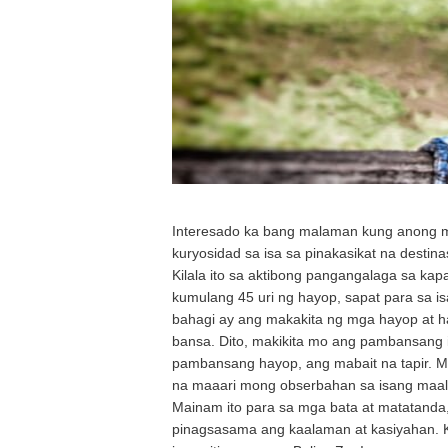
Interesado ka bang malaman kung anong 
kuryosidad sa isa sa pinakasikat na desti
Kilala ito sa aktibong pangangalaga sa kapa
kumulang 45 uri ng hayop, sapat para sa is
bahagi ay ang makakita ng mga hayop at ha
bansa. Dito, makikita mo ang pambansang i
pambansang hayop, ang mabait na tapir. M
na maaari mong obserbahan sa isang maaliw
Mainam ito para sa mga bata at matatanda,
pinagsasama ang kaalaman at kasiyahan. Ku