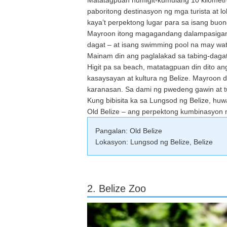
paboritong destinasyon ng mga turista at l
kaya’t perpektong lugar para sa isang bu
Mayroon itong magagandang dalampasigan –
dagat – at isang swimming pool na may wat
Mainam din ang paglalakad sa tabing-daga
Higit pa sa beach, matatagpuan din dito 
kasaysayan at kultura ng Belize. Mayroon d
karanasan. Sa dami ng pwedeng gawin at tuk
Kung bibisita ka sa Lungsod ng Belize, h
Old Belize – ang perpektong kumbinasyon 
Pangalan: Old Belize
Lokasyon: Lungsod ng Belize, Belize
2. Belize Zoo