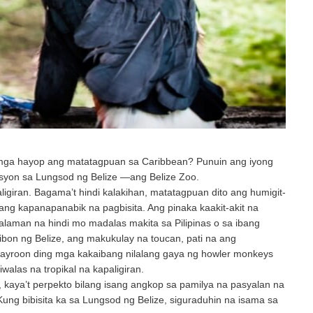
mga hayop ang matatagpuan sa Caribbean? Punuin ang iyong
nasyon sa Lungsod ng Belize —ang Belize Zoo.
ligiran. Bagama’t hindi kalakihan, matatagpuan dito ang humigit-
ang kapanapanabik na pagbisita. Ang pinaka kaakit-akit na
laman na hindi mo madalas makita sa Pilipinas o sa ibang
bon ng Belize, ang makukulay na toucan, pati na ang
ayroon ding mga kakaibang nilalang gaya ng howler monkeys
alas na tropikal na kapaligiran.
 kaya’t perpekto bilang isang angkop sa pamilya na pasyalan na
ng bibisita ka sa Lungsod ng Belize, siguraduhin na isama sa