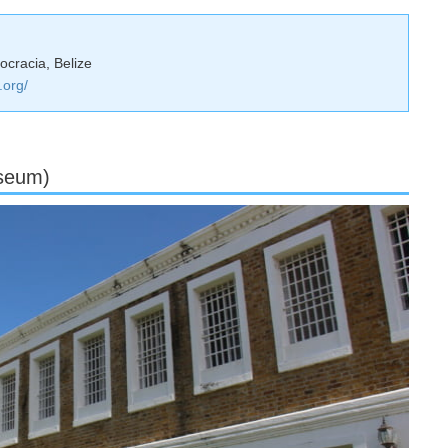
cracia, Belize
.org/
useum)