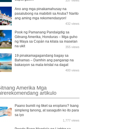
337 views
Ano ang mga pinakamahusay na
pasalubong na mabibili sa Aruba? Narito
ang aming mga rekomendasyon!
432 views
Pook ng Pamanang Pandaigdig sa
Gitnang Amerika, Honduras – Mga guho
ng Maya sa Copán na kilala sa maselan
na ukit
355 views
19 pinakamagagandang bagay sa
Bahamas – Damhin ang pangarap na
bakasyon sa mala-kristal na dagat
400 views
itnang Amerika Mga
nirerekomendang artikulo
Paano bumili ng tiket sa eroplano? Isang
simpleng tanong, at sasagutin ko ito para
sa iyo
1,777 views