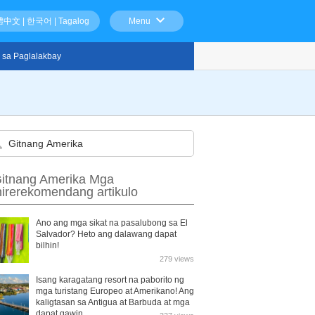
體中文
|
한국어
|
Tagalog
Menu
 sa Paglalakbay
itnang Amerika Mga
nirerekomendang artikulo
Ano ang mga sikat na pasalubong sa El
Salvador? Heto ang dalawang dapat
bilhin!
279 views
Isang karagatang resort na paborito ng
mga turistang Europeo at Amerikano! Ang
kaligtasan sa Antigua at Barbuda at mga
dapat gawin