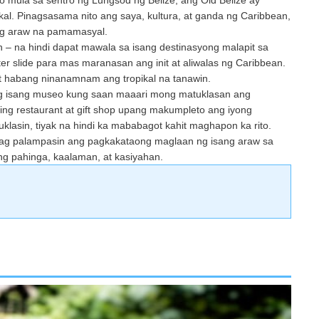
okal. Pinagsasama nito ang saya, kultura, at ganda ng Caribbean,
ong araw na pamamasyal.
 na hindi dapat mawala sa isang destinasyong malapit sa
er slide para mas maranasan ang init at aliwalas ng Caribbean.
t habang ninanamnam ang tropikal na tanawin.
ang isang museo kung saan maaari mong matuklasan ang
ing restaurant at gift shop upang makumpleto ang iyong
lasin, tiyak na hindi ka mababagot kahit maghapon ka rito.
uwag palampasin ang pagkakataong maglaan ng isang araw sa
ng pahinga, kaalaman, at kasiyahan.