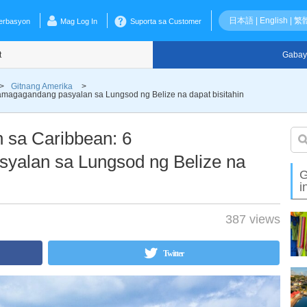
日本語
|
English
|
繁
erbasyon
Mag Log In
Suporta sa Customer
t
Gabay
>
Gitnang Amerika
>
amagagandang pasyalan sa Lungsod ng Belize na dapat bisitahin
 sa Caribbean: 6
yalan sa Lungsod ng Belize na
G
i
387 views
Twitter