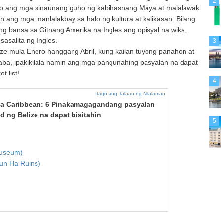
2
 dito ang mga sinaunang guho ng kabihasnang Maya at malalawak
an ang mga manlalakbay sa halo ng kultura at kalikasan. Bilang
ging bansa sa Gitnang Amerika na Ingles ang opisyal na wika,
asalita ng Ingles.
3
ze mula Enero hanggang Abril, kung kailan tuyong panahon at
aba, ipakikilala namin ang mga pangunahing pasyalan na dapat
t list!
4
Itago ang Talaan ng Nilalaman
sa Caribbean: 6 Pinakamagagandang pasyalan
 ng Belize na dapat bisitahin
5
Museum)
tun Ha Ruins)