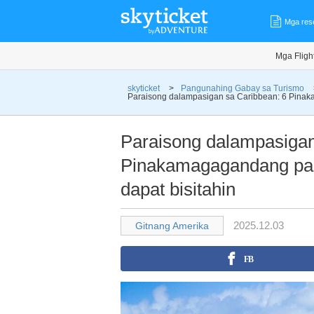
Mga res
Mga Fligh
skyticket
>
Pangunahing Gabay sa Turismo
Paraisong dalampasigan sa Caribbean: 6 Pinak
Paraisong dalampasigan
Pinakamagagandang pas
dapat bisitahin
2025.12.03
Gitnang Amerika
FB