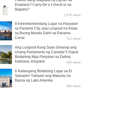
Pwede Bang Magdala ng Lighter sa
Eroplano? Carry-On o I-check-in na
Bagahe?
1,678 views
8 Inirerekomendang Lugar na Pasyalan
sa Panama City, ang Lungsod na Kilala
sa Buong Mundo Dahil sa Panama
Canal
713 views
Ang Lungsod Kung Saan Ginanap ang
Unang Parlamento ng Canada! 5 Dapat
Bisitahing Mga Pasyalan sa Dating
Kabisera, Kingston
609 views
6 Kailangang Bisitahing Lugar sa El
Salvador! Tuklasin ang Makulay na
Bansa ng Latin Amerika
588 views