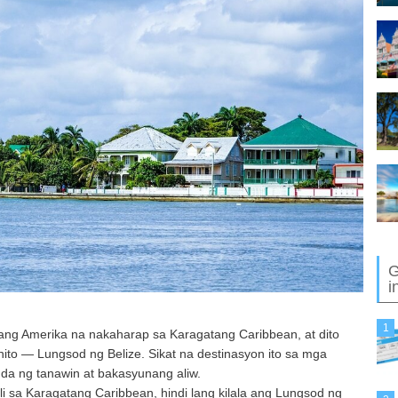
G
i
1
tnang Amerika na nakaharap sa Karagatang Caribbean, at dito
to — Lungsod ng Belize. Sikat na destinasyon ito sa mga
nda ng tanawin at bakasyunang aliw.
i sa Karagatang Caribbean, hindi lang kilala ang Lungsod ng