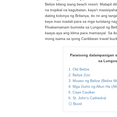
Belize bilang isang beach resort. Malapit
na tropikal na kagubatan, kaya’t masisiyah
dating kolonya ng Britanya, ito rin ang tan
kaya mas madali para sa mga turistang nags
Pinakamainam bumisita sa Lungsod ng Beli
kaaya-aya ang klima para mamasyal. Sa ib
mong isama sa iyong Caribbean travel bucke
Paraisong dalampasigan 
sa Lungsod
1. Old Belize
2. Belize Zoo
3. Museo ng Belize (Belize 
4. Mga Guho ng Altun Ha (Al
5. Caye Caulker
6. St. John’s Cathedral
◎ Buod