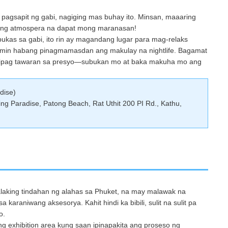
 pagsapit ng gabi, nagiging mas buhay ito. Minsan, maaaring
bang atmospera na dapat mong maranasan!
kas sa gabi, ito rin ay magandang lugar para mag-relaks
umin habang pinagmamasdan ang makulay na nightlife. Bagamat
akipag tawaran sa presyo—subukan mo at baka makuha mo ang
dise)
g Paradise, Patong Beach, Rat Uthit 200 PI Rd., Kathu,
aking tindahan ng alahas sa Phuket, na may malawak na
araniwang aksesorya. Kahit hindi ka bibili, sulit na sulit pa
o.
ng exhibition area kung saan ipinapakita ang proseso ng