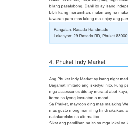
bilang pasalubong. Dahil ito ay isang ind
bibili ka ng maramihan, malamang na mak
tawaran para mas lalong ma-enjoy ang pami
Pangalan: Rasada Handmade
Lokasyon: 29 Rasada RD, Phuket 83000
4. Phuket Indy Market
Ang Phuket Indy Market ay isang night mar
Bagamat limitado ang iskedyul nito, kung paso
mga accessories dito ay mura at abot-kaya,
iterno sa iyong kasuotan o mood.
Sa Phuket, mayroon ding mas malaking Wee
mas gusto mong mamili ng hindi siksikan, 
nakakarelaks na alternatibo.
Sikat ang pamilihan na ito sa mga lokal na