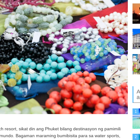
A
a
1
h resort, sikat din ang Phuket bilang destinasyon ng pamimili
ng mundo. Bagaman maraming bumibisita para sa water sports,
2