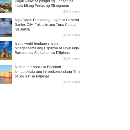
Pagliliwaliw sa paligid ng lungsod na
kilala bilang Perlas ng Silanganan
4,033 views
Mga Dapat Puntahang Lugar sa General
Santos City- Tuklasin ang Tuna Capital
ng Bansa
3,965 views
Isang world heritage site na
pinagsasama ang Espanya at Asya! Mga
Baroque na Simbahan sa Pilipinas
3,775 views
6 na tourist spots sa Bacolod!
Ipinapakilala ang inirerekomendang “City
of Smiles” sa Pilipinas
3,659 views