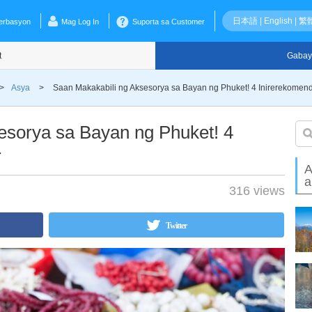
日本語
|
English
|
繁
erbasyon
Mag Log In
Suporta sa Customer
t
Gabay
>
Asya
>
Saan Makakabili ng Aksesorya sa Bayan ng Phuket! 4 Inirerekomen
esorya sa Bayan ng Phuket! 4
r
A
a
316 views
Twitter