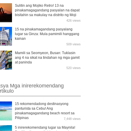
Sulitin ang Mojiko Retro! 13 na
pinakamagagandang pasyalan na dapat
bisitahin sa makulay na distrito ng Moji
426 views
15 na pinakamagandang pasyalang
lugar sa Ginza: Mula pamimili hanggang
kainan
509 views
Mamili sa Seomyeon, Busan: Tuklasin
ang 4 na sikat na tindahan ng mga gamit
at paninda
520 views
sya Mga inirerekomendang
rtikulo
15 rekomendadong destinasyong
panturista sa Cebu! Ang
pinakamagagandang beach resort sa
Pilipinas
7,448 views
5 inirerekomendang lugar sa Maynila!