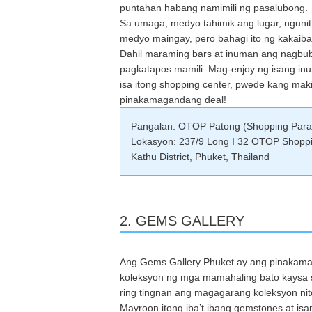
puntahan habang namimili ng pasalubong.
Sa umaga, medyo tahimik ang lugar, ngunit
medyo maingay, pero bahagi ito ng kakai
Dahil maraming bars at inuman ang nagbubu
pagkatapos mamili. Mag-enjoy ng isang in
isa itong shopping center, pwede kang m
pinakamagandang deal!
Pangalan: OTOP Patong (Shopping Para
Lokasyon: 237/9 Long I 32 OTOP Shoppin
Kathu District, Phuket, Thailand
2. GEMS GALLERY
Ang Gems Gallery Phuket ay ang pinakamal
koleksyon ng mga mamahaling bato kaysa sa k
ring tingnan ang magagarang koleksyon nit
Mayroon itong iba’t ibang gemstones at isa