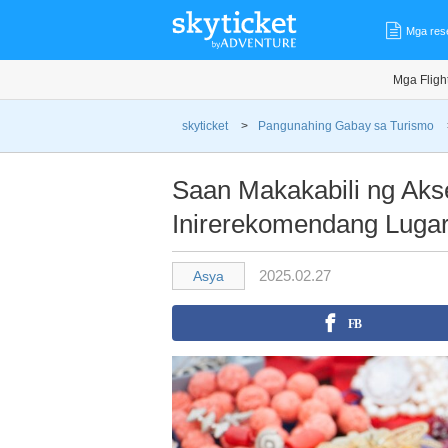
Mga res
Mga Fligh
skyticket
>
Pangunahing Gabay sa Turismo
Saan Makakabili ng Aks
Inirerekomendang Luga
2025.02.27
Asya
FB