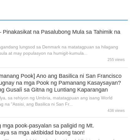
 Pinakasikat na Pasalubong Mula sa Tahimik na
agandang lungsod sa Denmark na matatagpuan sa hilagang
sula at may populasyon na humigit-kumula...
255 views
anang Pook] Ano ang Basilica ni San Francisco
Kaugnay na mga Pook ng Pamanang Kasaysayan?
 Gusalì sa Gitna ng Luntiang Kaparangan
alya, sa rehiyon ng Umbria, matatagpuan ang isang World
g na "Assisi, ang Basilica ni San Fr...
436 views
 mga pook-pasyalan sa paligid ng Mt.
aya sa mga aktibidad buong taon!