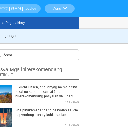
體中文
|
한국어
|
Tagalog
Menu
 sa Paglalakbay
dang Lugar
sya Mga inirerekomendang
rtikulo
Fukuchi Onsen, ang tanyag na mainit na
bukal ng kabundukan, at 6 na
inirerekomendang pasyalan sa lugar!
474 views
6 na pinakamagandang pasyalan sa Mie
na pwedeng i-enjoy kahit maulan
464 views