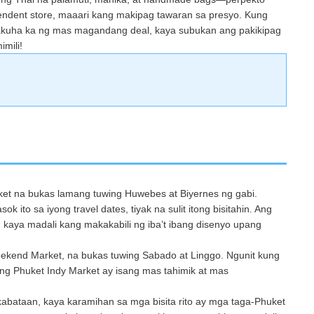
ependent store, maaari kang makipag tawaran sa presyo. Kung
akuha ka ng mas magandang deal, kaya subukan ang pakikipag
mili!
ket na bukas lamang tuwing Huwebes at Biyernes ng gabi.
k ito sa iyong travel dates, tiyak na sulit itong bisitahin. Ang
 kaya madali kang makakabili ng iba’t ibang disenyo upang
kend Market, na bukas tuwing Sabado at Linggo. Ngunit kung
ang Phuket Indy Market ay isang mas tahimik at mas
 kabataan, kaya karamihan sa mga bisita rito ay mga taga-Phuket