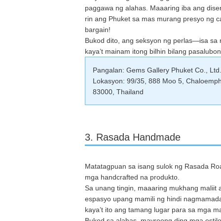
paggawa ng alahas. Maaaring iba ang diseny
rin ang Phuket sa mas murang presyo ng 
bargain!
Bukod dito, ang seksyon ng perlas—isa sa
kaya’t mainam itong bilhin bilang pasalubon
Pangalan: Gems Gallery Phuket Co., Ltd
Lokasyon: 99/35, 888 Moo 5, Chaloemph
83000, Thailand
3. Rasada Handmade
Matatagpuan sa isang sulok ng Rasada Ro
mga handcrafted na produkto.
Sa unang tingin, maaaring mukhang maliit a
espasyo upang mamili ng hindi nagmamadali
kaya’t ito ang tamang lugar para sa mga mah
Bukod sa alahas, mayroong ding mga estil