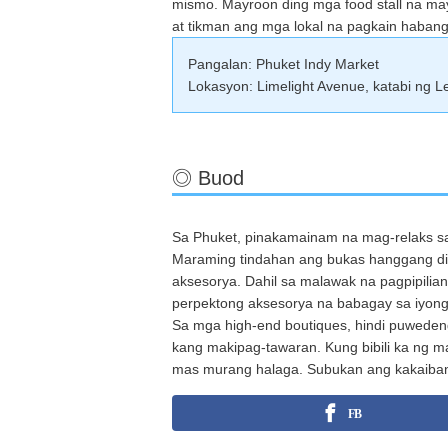
mismo. Mayroon ding mga food stall na ma
at tikman ang mga lokal na pagkain habang
Pangalan: Phuket Indy Market
Lokasyon: Limelight Avenue, katabi ng 
◎ Buod
Sa Phuket, pinakamainam na mag-relaks sa
Maraming tindahan ang bukas hanggang di
aksesorya. Dahil sa malawak na pagpipilian 
perpektong aksesorya na babagay sa iyong 
Sa mga high-end boutiques, hindi puweden
kang makipag-tawaran. Kung bibili ka ng m
mas murang halaga. Subukan ang kakaiban
FB