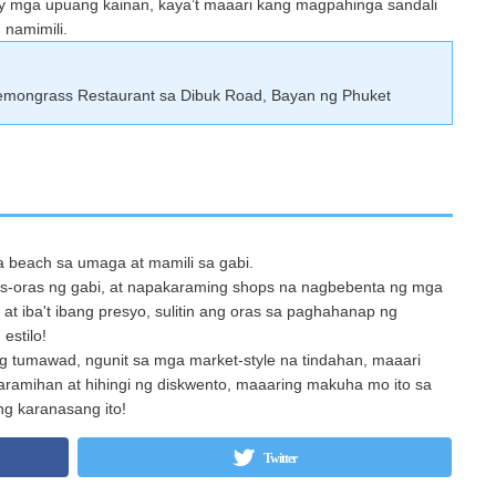
y mga upuang kainan, kaya’t maaari kang magpahinga sandali
 namimili.
Lemongrass Restaurant sa Dibuk Road, Bayan ng Phuket
 beach sa umaga at mamili sa gabi.
s-oras ng gabi, at napakaraming shops na nagbebenta ng mga
at iba't ibang presyo, sulitin ang oras sa paghahanap ng
estilo!
g tumawad, ngunit sa mga market-style na tindahan, maaari
aramihan at hihingi ng diskwento, maaaring makuha mo ito sa
g karanasang ito!
Twitter