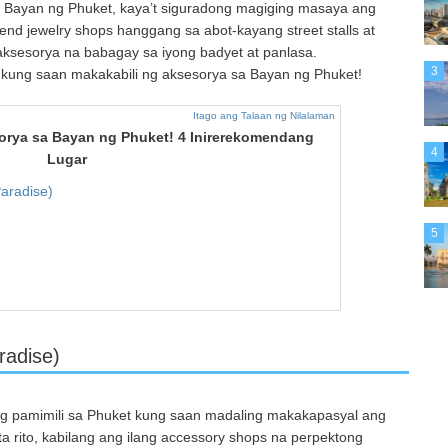
 Bayan ng Phuket, kaya’t siguradong magiging masaya ang
end jewelry shops hanggang sa abot-kayang street stalls at
 aksesorya na babagay sa iyong badyet at panlasa.
3
 kung saan makakabili ng aksesorya sa Bayan ng Phuket!
Itago ang Talaan ng Nilalaman
orya sa Bayan ng Phuket! 4 Inirerekomendang
4
Lugar
aradise)
5
radise)
ng pamimili sa Phuket kung saan madaling makakapasyal ang
a rito, kabilang ang ilang accessory shops na perpektong