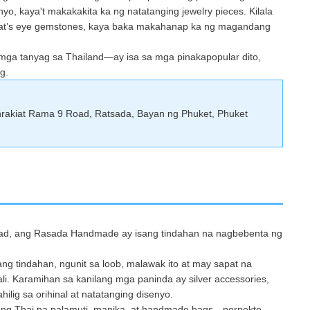
o, kaya't makakakita ka ng natatanging jewelry pieces. Kilala
cat’s eye gemstones, kaya baka makahanap ka ng magandang
 mga tanyag sa Thailand—ay isa sa mga pinakapopular dito,
g.
.
rakiat Rama 9 Road, Ratsada, Bayan ng Phuket, Phuket
ad, ang Rasada Handmade ay isang tindahan na nagbebenta ng
ng tindahan, ngunit sa loob, malawak ito at may sapat na
. Karamihan sa kanilang mga paninda ay silver accessories,
ilig sa orihinal at natatanging disenyo.
ong Thai na palamuti, manika, at handmade bags—perpekto