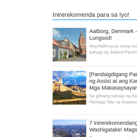
Inirerekomenda para sa Iyo!
Aalborg, Denmark –
Lungsod!
Ang Aalborg ay isang m
bahagi ng Jutland Penin
[Pandaigdigang Pam
ng Assisi at ang 
Mga Makasaysayang
Sa gitnang bahagi ng It
Heritage Site na tinatawa
7 inirerekomendang
Washigatake! Mags