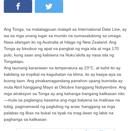
Ang Tonga, na matatagpuan malapit sa International Date Line, ay
isa sa mga unang lugar sa mundo na sumasalubong sa umaga.
Nasa silangan ito ng Australia at hilaga ng New Zealand. Ang
Tonga ay binubuo ng apat na pangkat ng mga isla at mga 170
pulo, kung saan ang kabisera na Nukuʻalofa ay nasa isla ng
Tongatapu.
Ang taunang karaniwan na temperatura ay 23°C, at kahit ito ay
kabilang sa tropikal na kagubatan na klima, ito ay kaaya-aya sa
buong taon. Ang pinakamagandang panahon upang bumisita ay
mula Abril hanggang Mayo at Oktubre hanggang Nobyembre. Ang
mga atraksyon sa Tonga ay ang kahanga-hangang kalikasan nito
—mula sa paglangoy kasama ang mga balyena sa malinaw na
tubig, pagmamasid ng paglubog ng araw, hanggang sa mga
palabas ng likas na bukal na tiyak na mag-iiwan ng labis na
paghanga sa kalikasan.