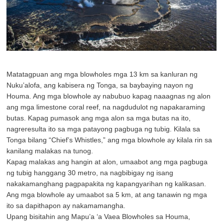
Matatagpuan ang mga blowholes mga 13 km sa kanluran ng
Nuku’alofa, ang kabisera ng Tonga, sa baybaying nayon ng
Houma. Ang mga blowhole ay nabubuo kapag naaagnas ng alon
ang mga limestone coral reef, na nagdudulot ng napakaraming
butas. Kapag pumasok ang mga alon sa mga butas na ito,
nagreresulta ito sa mga patayong pagbuga ng tubig. Kilala sa
Tonga bilang “Chief’s Whistles,” ang mga blowhole ay kilala rin sa
kanilang malakas na tunog.
Kapag malakas ang hangin at alon, umaabot ang mga pagbuga
ng tubig hanggang 30 metro, na nagbibigay ng isang
nakakamanghang pagpapakita ng kapangyarihan ng kalikasan.
Ang mga blowhole ay umaabot sa 5 km, at ang tanawin ng mga
ito sa dapithapon ay nakamamangha.
Upang bisitahin ang Mapu’a ‘a Vaea Blowholes sa Houma,