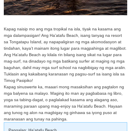
Kapag naisip mo ang mga tropikal na isla, tiyak na kasama ang
mga dalampasigan! Ang Ha'atafu Beach, isang tanyag na resort
sa Tongatapu Island, ay napapaligiran ng mga akomodasyon at
tindahan, kaya’t mainam itong lugar para magpahinga at maglibot.
Ang Ha'atafu Beach ay kilala rin bilang isang sikat na lugar para
mag-surf, na dinadayo ng mga batikang surfer at maging ng mga
baguhan, dahil may mga surf school na nagbibigay ng mga aralin.
Tuklasin ang kakaibang karanasan ng pagsu-surf sa isang isla sa
Timog Pasipiko!
Kapag sinuswerte ka, maaari mong masaksihan ang pagtalon ng
mga balyena sa malayo. Maging ito man ay pagbabasa ng libro,
yoga sa tabing-dagat, o paglalakad kasama ang alagang aso,
maraming paraan upang mag-enjoy sa Ha'atafu Beach. Hayaan
ang tunog ng alon na magbigay ng ginhawa sa iyong puso at
maranasan ang tunay na pahinga.
Pangalan: Ha'atafu Beach