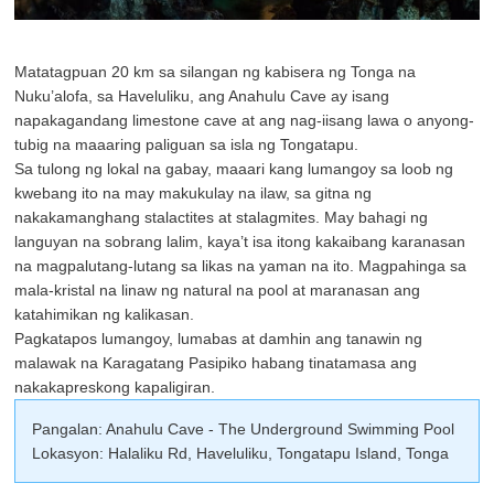
Matatagpuan 20 km sa silangan ng kabisera ng Tonga na
Nuku’alofa, sa Haveluliku, ang Anahulu Cave ay isang
napakagandang limestone cave at ang nag-iisang lawa o anyong-
tubig na maaaring paliguan sa isla ng Tongatapu.
Sa tulong ng lokal na gabay, maaari kang lumangoy sa loob ng
kwebang ito na may makukulay na ilaw, sa gitna ng
nakakamanghang stalactites at stalagmites. May bahagi ng
languyan na sobrang lalim, kaya’t isa itong kakaibang karanasan
na magpalutang-lutang sa likas na yaman na ito. Magpahinga sa
mala-kristal na linaw ng natural na pool at maranasan ang
katahimikan ng kalikasan.
Pagkatapos lumangoy, lumabas at damhin ang tanawin ng
malawak na Karagatang Pasipiko habang tinatamasa ang
nakakapreskong kapaligiran.
Pangalan: Anahulu Cave - The Underground Swimming Pool
Lokasyon: Halaliku Rd, Haveluliku, Tongatapu Island, Tonga