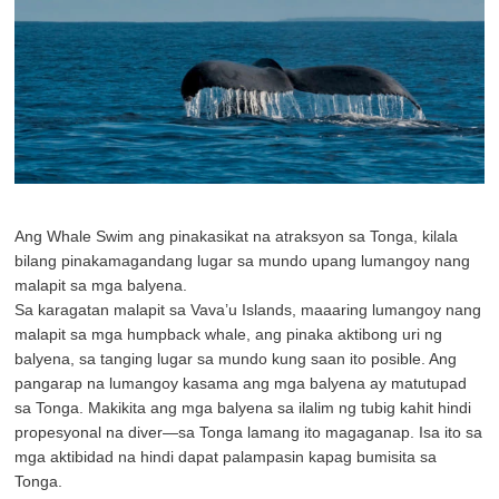
Ang Whale Swim ang pinakasikat na atraksyon sa Tonga, kilala
bilang pinakamagandang lugar sa mundo upang lumangoy nang
malapit sa mga balyena.
Sa karagatan malapit sa Vava’u Islands, maaaring lumangoy nang
malapit sa mga humpback whale, ang pinaka aktibong uri ng
balyena, sa tanging lugar sa mundo kung saan ito posible. Ang
pangarap na lumangoy kasama ang mga balyena ay matutupad
sa Tonga. Makikita ang mga balyena sa ilalim ng tubig kahit hindi
propesyonal na diver—sa Tonga lamang ito magaganap. Isa ito sa
mga aktibidad na hindi dapat palampasin kapag bumisita sa
Tonga.