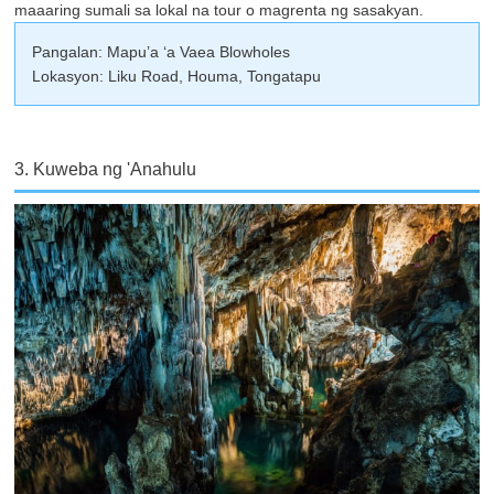
maaaring sumali sa lokal na tour o magrenta ng sasakyan.
Pangalan: Mapu’a ‘a Vaea Blowholes
Lokasyon: Liku Road, Houma, Tongatapu
3. Kuweba ng 'Anahulu