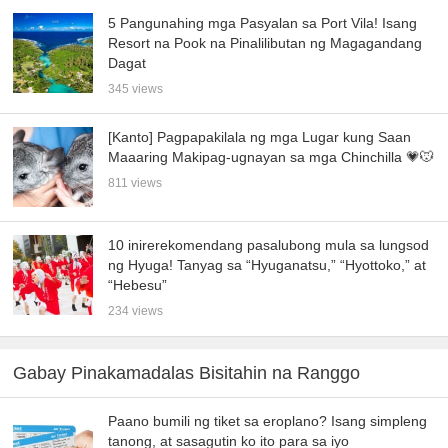
5 Pangunahing mga Pasyalan sa Port Vila! Isang
Resort na Pook na Pinalilibutan ng Magagandang
Dagat
345 views
[Kanto] Pagpapakilala ng mga Lugar kung Saan
Maaaring Makipag-ugnayan sa mga Chinchilla 💗🐭
811 views
10 inirerekomendang pasalubong mula sa lungsod
ng Hyuga! Tanyag sa “Hyuganatsu,” “Hyottoko,” at
“Hebesu”
234 views
Gabay Pinakamadalas Bisitahin na Ranggo
Paano bumili ng tiket sa eroplano? Isang simpleng
tanong, at sasagutin ko ito para sa iyo