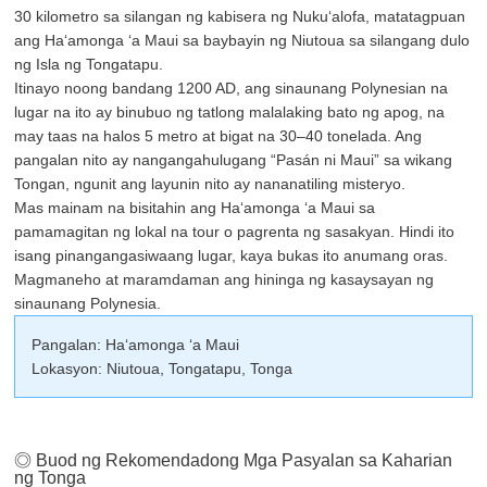
30 kilometro sa silangan ng kabisera ng Nukuʻalofa, matatagpuan
ang Haʻamonga ʻa Maui sa baybayin ng Niutoua sa silangang dulo
ng Isla ng Tongatapu.
Itinayo noong bandang 1200 AD, ang sinaunang Polynesian na
lugar na ito ay binubuo ng tatlong malalaking bato ng apog, na
may taas na halos 5 metro at bigat na 30–40 tonelada. Ang
pangalan nito ay nangangahulugang “Pasán ni Maui” sa wikang
Tongan, ngunit ang layunin nito ay nananatiling misteryo.
Mas mainam na bisitahin ang Haʻamonga ʻa Maui sa
pamamagitan ng lokal na tour o pagrenta ng sasakyan. Hindi ito
isang pinangangasiwaang lugar, kaya bukas ito anumang oras.
Magmaneho at maramdaman ang hininga ng kasaysayan ng
sinaunang Polynesia.
Pangalan: Haʻamonga ʻa Maui
Lokasyon: Niutoua, Tongatapu, Tonga
◎ Buod ng Rekomendadong Mga Pasyalan sa Kaharian
ng Tonga