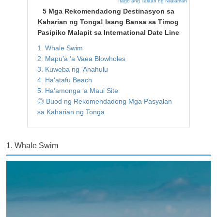
Itago ang Talaan ng Nilalaman
5 Mga Rekomendadong Destinasyon sa
Kaharian ng Tonga! Isang Bansa sa Timog
Pasipiko Malapit sa International Date Line
1. Whale Swim
2. Mapu’a ‘a Vaea Blowholes
3. Kuweba ng 'Anahulu
4. Ha'atafu Beach
5. Haʻamonga ʻa Maui Site
◎ Buod ng Rekomendadong Mga Pasyalan
sa Kaharian ng Tonga
1. Whale Swim