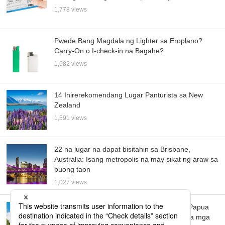
1,778 views
Pwede Bang Magdala ng Lighter sa Eroplano?
Carry-On o I-check-in na Bagahe?
1,682 views
14 Inirerekomendang Lugar Panturista sa New
Zealand
1,591 views
22 na lugar na dapat bisitahin sa Brisbane,
Australia: Isang metropolis na may sikat ng araw sa
buong taon
1,027 views
Tuklasin ang Pinakamagandang Lugar sa Papua
New Guinea: 10 Hindi Dapat Palampasin na mga