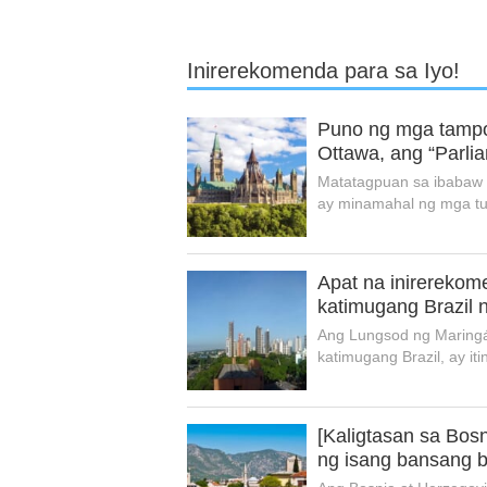
Inirerekomenda para sa Iyo!
Puno ng mga tampo
Ottawa, ang “Parli
Matatagpuan sa ibabaw n
ay minamahal ng mga turi
Apat na inirerekom
katimugang Brazil
Ang Lungsod ng Maringá
katimugang Brazil, ay iti
[Kaligtasan sa Bos
ng isang bansang 