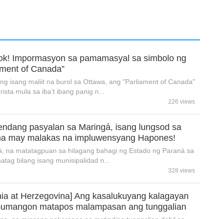
k! Impormasyon sa pamamasyal sa simbolo ng
ament of Canada”
g isang maliit na burol sa Ottawa, ang "Parliament of Canada"
sta mula sa iba’t ibang panig n...
226 views
endang pasyalan sa Maringá, isang lungsod sa
 na may malakas na impluwensyang Hapones!
, na matatagpuan sa hilagang bahagi ng Estado ng Paraná sa
natag bilang isang munisipalidad n...
328 views
nia at Herzegovina] Ang kasalukuyang kalagayan
bumangon matapos malampasan ang tunggalian