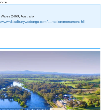
bury.
 Wales 2460, Australia
://www.visitalburywodonga.com/attraction/monument-hill