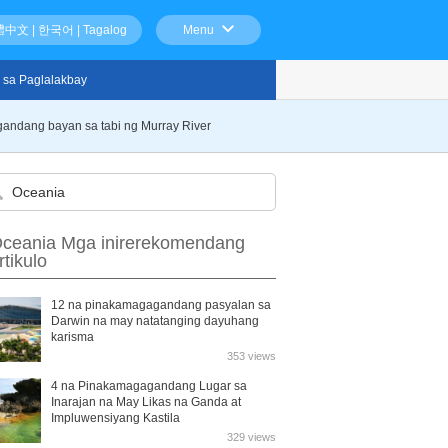
體中文
|
한국어
|
Tagalog
Menu
 sa Paglalakbay
magandang bayan sa tabi ng Murray River
ceania Mga inirerekomendang
rtikulo
12 na pinakamagagandang pasyalan sa
Darwin na may natatanging dayuhang
karisma
353 views
4 na Pinakamagagandang Lugar sa
Inarajan na May Likas na Ganda at
Impluwensiyang Kastila
329 views