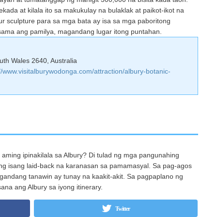
ada at kilala ito sa makukulay na bulaklak at paikot-ikot na
r sculpture para sa mga bata ay isa sa mga paboritong
asama ang pamilya, magandang lugar itong puntahan.
uth Wales 2640, Australia
://www.visitalburywodonga.com/attraction/albury-botanic-
 aming ipinakilala sa Albury? Di tulad ng mga pangunahing
y ng isang laid-back na karanasan sa pamamasyal. Sa pag-agos
gandang tanawin ay tunay na kaakit-akit. Sa pagpaplano ng
ana ang Albury sa iyong itinerary.
Twitter