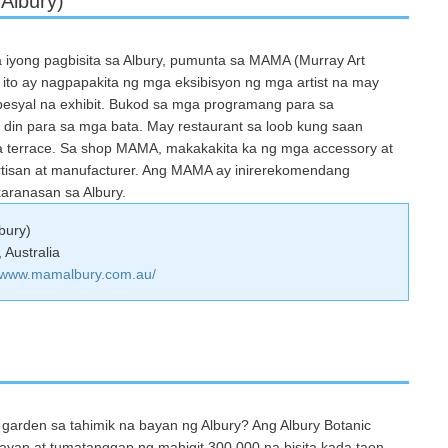
Albury)
iyong pagbisita sa Albury, pumunta sa MAMA (Murray Art
to ay nagpapakita ng mga eksibisyon ng mga artist na may
spesyal na exhibit. Bukod sa mga programang para sa
din para sa mga bata. May restaurant sa loob kung saan
 terrace. Sa shop MAMA, makakakita ka ng mga accessory at
rtisan at manufacturer. Ang MAMA ay inirerekomendang
karanasan sa Albury.
bury)
Australia
//www.mamalbury.com.au/
 garden sa tahimik na bayan ng Albury? Ang Albury Botanic
ayan at tumatanggap ng mahigit 300,000 na bisita kada taon.