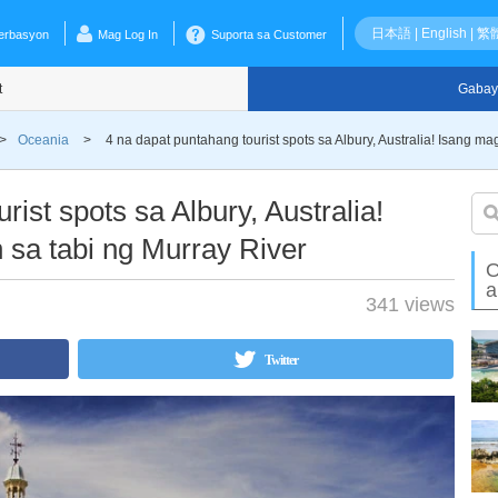
日本語
|
English
|
繁
erbasyon
Mag Log In
Suporta sa Customer
t
Gabay
>
Oceania
>
4 na dapat puntahang tourist spots sa Albury, Australia! Isang 
rist spots sa Albury, Australia!
sa tabi ng Murray River
O
a
341 views
Twitter