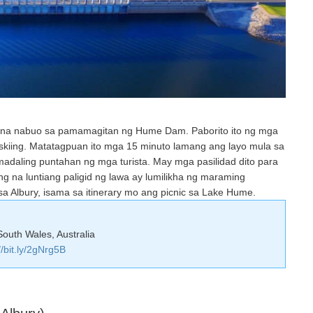
a na nabuo sa pamamagitan ng Hume Dam. Paborito ito ng mga
er-skiing. Matatagpuan ito mga 15 minuto lamang ang layo mula sa
madaling puntahan ng mga turista. May mga pasilidad dito para
g na luntiang paligid ng lawa ay lumilikha ng maraming
a Albury, isama sa itinerary mo ang picnic sa Lake Hume.
outh Wales, Australia
//bit.ly/2gNrg5B