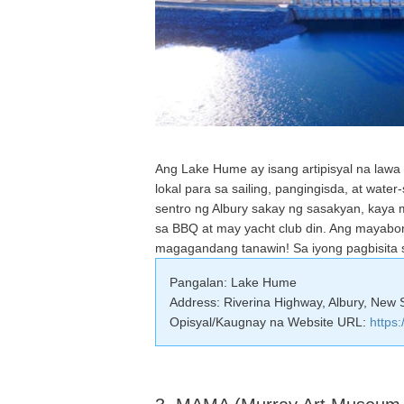
Ang Lake Hume ay isang artipisyal na law
lokal para sa sailing, pangingisda, at wat
sentro ng Albury sakay ng sasakyan, kaya 
sa BBQ at may yacht club din. Ang mayabon
magagandang tanawin! Sa iyong pagbisita s
Pangalan: Lake Hume
Address: Riverina Highway, Albury, New S
Opisyal/Kaugnay na Website URL:
https: