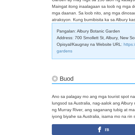
Maingat itong inaalagaan sa loob ng mga dek
mga daanan. Sa loob nito, ang mga dinosau
atraksyon. Kung bumibisita ka sa Albury k
Pangalan: Albury Botanic Garden
Address: 700 Smollett St, Albury, New So
Opisyal/Kaugnay na Website URL:
https
gardens
◎ Buod
Ano sa palagay mo ang mga tourist spot na
lungsod sa Australia, nag-aalok ang Albur
ng Murray River, ang saganang tubig at ma
iyong biyahe sa Australia, isama mo na rin s
FB