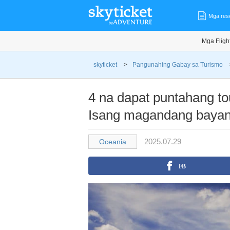
Mga res
Mga Fligh
skyticket
>
Pangunahing Gabay sa Turismo
4 na dapat puntahang tou
Isang magandang bayan 
2025.07.29
Oceania
FB