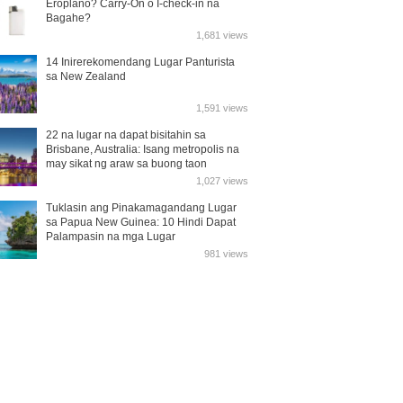
Eroplano? Carry-On o I-check-in na
Bagahe?
1,681 views
14 Inirerekomendang Lugar Panturista
sa New Zealand
1,591 views
22 na lugar na dapat bisitahin sa
Brisbane, Australia: Isang metropolis na
may sikat ng araw sa buong taon
1,027 views
Tuklasin ang Pinakamagandang Lugar
sa Papua New Guinea: 10 Hindi Dapat
Palampasin na mga Lugar
981 views