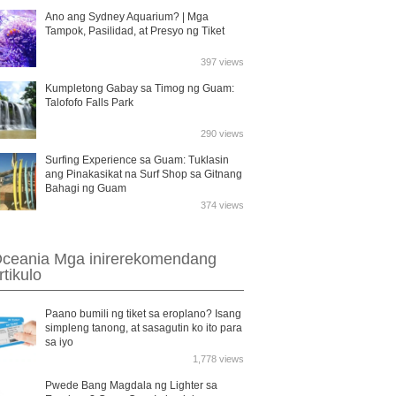
Ano ang Sydney Aquarium? | Mga
Tampok, Pasilidad, at Presyo ng Tiket
397 views
Kumpletong Gabay sa Timog ng Guam:
Talofofo Falls Park
290 views
Surfing Experience sa Guam: Tuklasin
ang Pinakasikat na Surf Shop sa Gitnang
Bahagi ng Guam
374 views
ceania Mga inirerekomendang
rtikulo
Paano bumili ng tiket sa eroplano? Isang
simpleng tanong, at sasagutin ko ito para
sa iyo
1,778 views
Pwede Bang Magdala ng Lighter sa