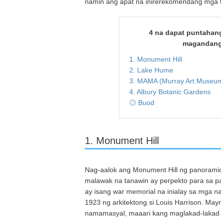
namin ang apat na inirerekomendang mga to
4 na dapat puntahang 
magandang 
1. Monument Hill
2. Lake Hume
3. MAMA (Murray Art Museum
4. Albury Botanic Gardens
◎ Buod
1. Monument Hill
Nag-aalok ang Monument Hill ng panoramic
malawak na tanawin ay perpekto para sa pa
ay isang war memorial na inialay sa mga 
1923 ng arkitektong si Louis Harrison. May
namamasyal, maaari kang maglakad-lakad n