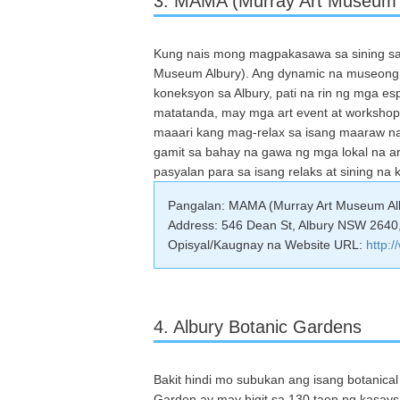
3. MAMA (Murray Art Museum 
Kung nais mong magpakasawa sa sining sa 
Museum Albury). Ang dynamic na museong i
koneksyon sa Albury, pati na rin ng mga e
matatanda, may mga art event at workshop 
maaari kang mag-relax sa isang maaraw na
gamit sa bahay na gawa ng mga lokal na a
pasyalan para sa isang relaks at sining na 
Pangalan: MAMA (Murray Art Museum Al
Address: 546 Dean St, Albury NSW 2640, 
Opisyal/Kaugnay na Website URL:
http:
4. Albury Botanic Gardens
Bakit hindi mo subukan ang isang botanical
Garden ay may higit sa 130 taon ng kasays