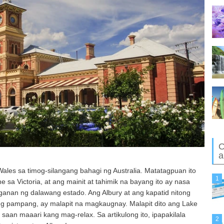
O
a
ales sa timog-silangang bahagi ng Australia. Matatagpuan ito
1
sa Victoria, at ang mainit at tahimik na bayang ito ay nasa
anan ng dalawang estado. Ang Albury at ang kapatid nitong
ng pampang, ay malapit na magkaugnay. Malapit dito ang Lake
aan maaari kang mag-relax. Sa artikulong ito, ipapakilala
2