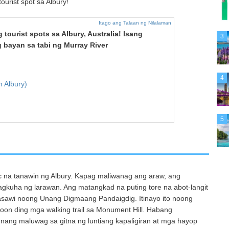
urist spot sa Albury!
Itago ang Talaan ng Nilalaman
tourist spots sa Albury, Australia! Isang
3
bayan sa tabi ng Murray River
4
 Albury)
5
 na tanawin ng Albury. Kapag maliwanag ang araw, ang
gkuha ng larawan. Ang matangkad na puting tore na abot-langit
nasawi noong Unang Digmaang Pandaigdig. Itinayo ito noong
roon ding mga walking trail sa Monument Hill. Habang
ang maluwag sa gitna ng luntiang kapaligiran at mga hayop