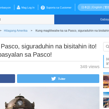
日本語
|
English
|
繁
erbasyon
Mag Log In
Suporta sa Customer
t
Gabay
>
Hilagang Amerika
>
Kung magliliwaliw ka sa Pasco, siguraduhin na bisitahi
Pasco, siguraduhin na bisitahin ito!
pasyalan sa Pasco!
H
i
349 views
Twitter