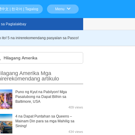
體中文
|
한국어
|
Tagalog
Menu
 sa Paglalakbay
n ito! 5 na inirerekomendang pasyalan sa Pasco!
ilagang Amerika Mga
nirerekomendang artikulo
Puno ng Kyut na Pabilyon! Mga
Pasalubong na Dapat Bilhin sa
Baltimore, USA
409 views
4 na Dapat Puntahan sa Queens –
Mainam Din para sa mga Mahilig sa
Sining!
434 views