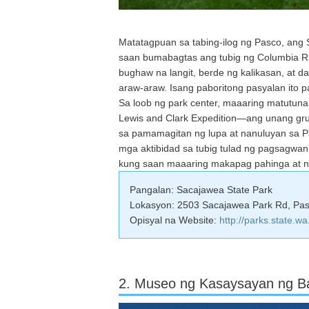
Matatagpuan sa tabing-ilog ng Pasco, ang 
saan bumabagtas ang tubig ng Columbia Riv
bughaw na langit, berde ng kalikasan, at d
araw-araw. Isang paboritong pasyalan ito p
Sa loob ng park center, maaaring matutun
Lewis and Clark Expedition—ang unang gr
sa pamamagitan ng lupa at nanuluyan sa Pa
mga aktibidad sa tubig tulad ng pagsagwan 
kung saan maaaring makapag pahinga at 
Pangalan: Sacajawea State Park
Lokasyon: 2503 Sacajawea Park Rd, Pa
Opisyal na Website:
http://parks.state.
2. Museo ng Kasaysayan ng Ba