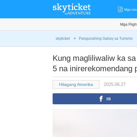
Mga res
Mga Fligh
skyticket
>
Pangunahing Gabay sa Turismo
Kung magliliwaliw ka sa 
5 na inirerekomendang 
2025.06.27
Hilagang Amerika
FB