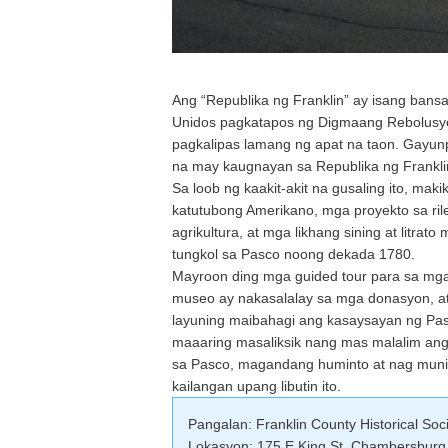
Ang “Republika ng Franklin” ay isang bans
Unidos pagkatapos ng Digmaang Rebolusyo
pagkalipas lamang ng apat na taon. Gayun
na may kaugnayan sa Republika ng Frankli
Sa loob ng kaakit-akit na gusaling ito, mak
katutubong Amerikano, mga proyekto sa ril
agrikultura, at mga likhang sining at litr
tungkol sa Pasco noong dekada 1780.
Mayroon ding mga guided tour para sa mga 
museo ay nakasalalay sa mga donasyon, at 
layuning maibahagi ang kasaysayan ng Pasc
maaaring masaliksik nang mas malalim ang
sa Pasco, magandang huminto at nag muni-
kailangan upang libutin ito.
Pangalan: Franklin County Historical Soc
Lokasyon: 175 E King St, Chambersburg