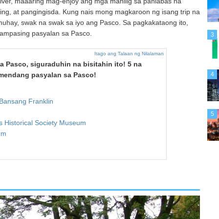
River, maaaring mag-enjoy ang mga mahilig sa panlabas na
iing, at pangingisda. Kung nais mong magkaroon ng isang trip na
hay, swak na swak sa iyo ang Pasco. Sa pagkakataong ito,
alampasing pasyalan sa Pasco.
3
Itago ang Talaan ng Nilalaman
a Pasco, siguraduhin na bisitahin ito! 5 na
4
omendang pasyalan sa Pasco!
Bansang Franklin
5
s Historical Society Museum
um