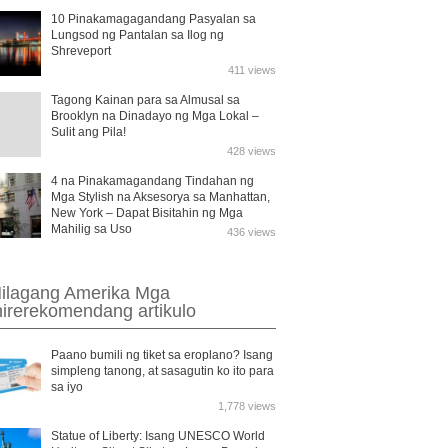
10 Pinakamagagandang Pasyalan sa
Lungsod ng Pantalan sa Ilog ng
Shreveport
411 views
Tagong Kainan para sa Almusal sa
Brooklyn na Dinadayo ng Mga Lokal –
Sulit ang Pila!
428 views
4 na Pinakamagandang Tindahan ng
Mga Stylish na Aksesorya sa Manhattan,
New York – Dapat Bisitahin ng Mga
Mahilig sa Uso
436 views
ilagang Amerika Mga
nirerekomendang artikulo
Paano bumili ng tiket sa eroplano? Isang
simpleng tanong, at sasagutin ko ito para
sa iyo
1,778 views
Statue of Liberty: Isang UNESCO World