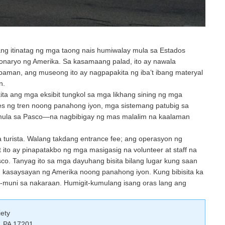
ang itinatag ng mga taong nais humiwalay mula sa Estados
naryo ng Amerika. Sa kasamaang palad, ito ay nawala
paman, ang museong ito ay nagpapakita ng iba’t ibang materyal
n.
ikita ang mga eksibit tungkol sa mga likhang sining ng mga
es ng tren noong panahong iyon, mga sistemang patubig sa
ato mula sa Pasco—na nagbibigay ng mas malalim na kaalaman
turista. Walang takdang entrance fee; ang operasyon ng
ito ay pinapatakbo ng mga masigasig na volunteer at staff na
o. Tanyag ito sa mga dayuhang bisita bilang lugar kung saan
 kasaysayan ng Amerika noong panahong iyon. Kung bibisita ka
muni sa nakaraan. Humigit-kumulang isang oras lang ang
iety
, PA 17201