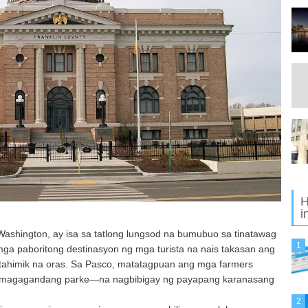
H
i
ashington, ay isa sa tatlong lungsod na bumubuo sa tinatawag
1
a mga paboritong destinasyon ng mga turista na nais takasan ang
tahimik na oras. Sa Pasco, matatagpuan ang mga farmers
at magagandang parke—na nagbibigay ng payapang karanasang
2