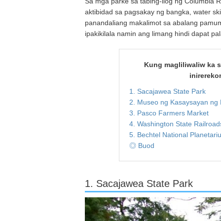
Sa mga parke sa tabing-ilog ng Columbia 
aktibidad sa pagsakay ng bangka, water sk
panandaliang makalimot sa abalang pamumu
ipakikilala namin ang limang hindi dapat p
Kung magliliwaliw ka s
inirerek
1. Sacajawea State Park
2. Museo ng Kasaysayan ng 
3. Pasco Farmers Market
4. Washington State Railroad
5. Bechtel National Planetari
◎ Buod
1. Sacajawea State Park