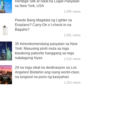
Heritage Site at Sikat na Lugar-Pasyalan
sa New York, USA
1,695 views
Pwede Bang Magdala ng Lighter sa
Eroplano? Carry-On o I-check-in na
Bagahe?
1,681 views
35 Inirerekomendang pasyalan sa New
York: Masusing pinili mula sa mga
klasikong paborito hanggang sa mga
natatagong hiyas
1,510 views
29 na mga sikat na destinasyon sa Los
Angeles! Bisitahin ang isang world-class
na lungsod na puno ng kasiyahan
1,254 views