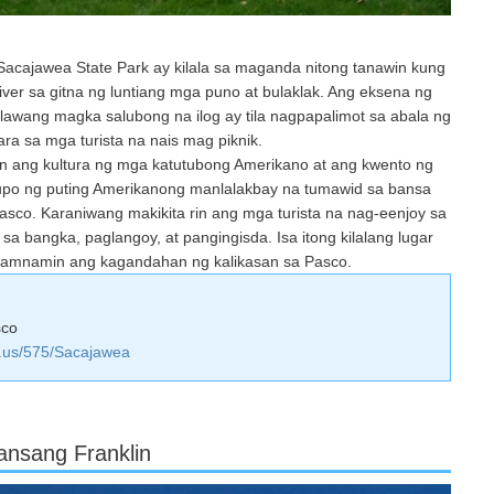
Sacajawea State Park ay kilala sa maganda nitong tanawin kung
er sa gitna ng luntiang mga puno at bulaklak. Ang eksena ng
alawang magka salubong na ilog ay tila nagpapalimot sa abala ng
ara sa mga turista na nais mag piknik.
an ang kultura ng mga katutubong Amerikano at ang kwento ng
upo ng puting Amerikanong manlalakbay na tumawid sa bansa
sco. Karaniwang makikita rin ang mga turista na nag-eenjoy sa
sa bangka, paglangoy, at pangingisda. Isa itong kilalang lugar
namnamin ang kagandahan ng kalikasan sa Pasco.
sco
wa.us/575/Sacajawea
nsang Franklin