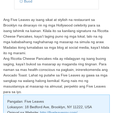
◎ Buod
Ang Five Leaves ay isang sikat at stylish na restaurant sa
Brooklyn na dinarayo rin ng mga Hollywood celebrity para sa
isang tahimik na kainan. Kilala ito sa kanilang signature na Ricotta
Cheese Pancakes, kaya’t laging puno ng mga lokal, lalo na ng
mga kababaihang naghahanap ng masarap na simula ng araw.
Madalas itong lumalabas sa mga blog at social media, kaya’t kilala
ito ng marami.
Ang Ricotta Cheese Pancakes nila ay nilalagyan ng isang buong
saging, kaya’t bukod sa masarap ay maganda ring tingnan. Para
naman sa mas health-conscious na pagkain, inirerekomenda ang
Avocado Toast. Lahat ng putahe sa Five Leaves ay gawa sa mga
sangkap na walang halong kemikal. Kung nais mo ng
masustansya at masarap na almusal, perpekto ang Five Leaves
para sa iyo.
Pangalan: Five Leaves
Lokasyon: 18 Bedford Ave, Brooklyn, NY 11222, USA
Opisyal na Website:
http://fiveleavesny.com/