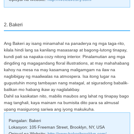
2. Bakeri
Ang Bakeri ay isang minamahal na panaderya ng mga taga-rito,
kilala hindi lang sa kanilang masasarap at bagong-lutong tinapay,
kundi pati sa napaka-cozy nitong interior. Pinalamutian ang mga
dingding ng magagandang floral illustrations, at may mahahabang
kahoy na mesa na may kasamang maligamgam na ilaw na
nagbibigay ng maaliwalas na atmospera. Isa itong lugar na
gugustuhin mong tambayan nang matagal, at siguradong babalik-
balikan mo habang ikaw ay naglalakbay.
Dahil sa kasikatan nito, mabilis maubos ang lahat ng tinapay bago
mag tanghali, kaya mainam na bumisita dito para sa almusal
upang masigurong sariwa ang iyong makukuha.
Pangalan: Bakeri
Lokasyon: 105 Freeman Street, Brooklyn, NY, USA
Opisyal na Website:
http://www.bakeribrooklyn.com/