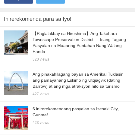
Inirerekomenda para sa Iyo!
【Paglalakbay sa Hiroshima】Ang Takehara
Townscape Preservation District — Isang Tagong
Pasyalan na Maaaring Puntahan Nang Walang
Handa
320 views
Ang pinakahilagang bayan sa Amerika! Tuklasin
ang pamayanang Eskimo ng Utqiaġvik (dating
Barrow) at ang mga atraksyon nito sa turismo
427 views
6 inirerekomendang pasyalan sa Isesaki City,
Gunma!
423 views