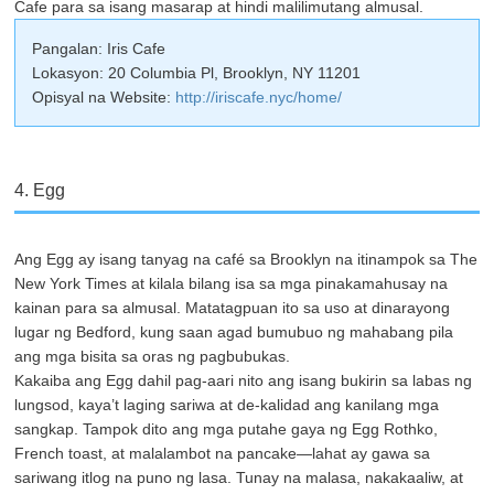
Cafe para sa isang masarap at hindi malilimutang almusal.
Pangalan: Iris Cafe
Lokasyon: 20 Columbia Pl, Brooklyn, NY 11201
Opisyal na Website:
http://iriscafe.nyc/home/
4. Egg
Ang Egg ay isang tanyag na café sa Brooklyn na itinampok sa The
New York Times at kilala bilang isa sa mga pinakamahusay na
kainan para sa almusal. Matatagpuan ito sa uso at dinarayong
lugar ng Bedford, kung saan agad bumubuo ng mahabang pila
ang mga bisita sa oras ng pagbubukas.
Kakaiba ang Egg dahil pag-aari nito ang isang bukirin sa labas ng
lungsod, kaya’t laging sariwa at de-kalidad ang kanilang mga
sangkap. Tampok dito ang mga putahe gaya ng Egg Rothko,
French toast, at malalambot na pancake—lahat ay gawa sa
sariwang itlog na puno ng lasa. Tunay na malasa, nakakaaliw, at