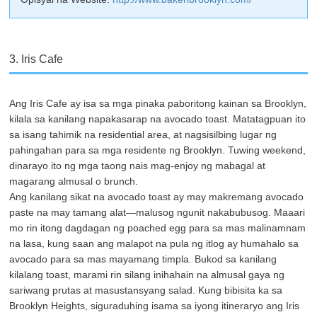
3. Iris Cafe
Ang Iris Cafe ay isa sa mga pinaka paboritong kainan sa Brooklyn,
kilala sa kanilang napakasarap na avocado toast. Matatagpuan ito
sa isang tahimik na residential area, at nagsisilbing lugar ng
pahingahan para sa mga residente ng Brooklyn. Tuwing weekend,
dinarayo ito ng mga taong nais mag-enjoy ng mabagal at
magarang almusal o brunch.
Ang kanilang sikat na avocado toast ay may makremang avocado
paste na may tamang alat—malusog ngunit nakabubusog. Maaari
mo rin itong dagdagan ng poached egg para sa mas malinamnam
na lasa, kung saan ang malapot na pula ng itlog ay humahalo sa
avocado para sa mas mayamang timpla. Bukod sa kanilang
kilalang toast, marami rin silang inihahain na almusal gaya ng
sariwang prutas at masustansyang salad. Kung bibisita ka sa
Brooklyn Heights, siguraduhing isama sa iyong itineraryo ang Iris