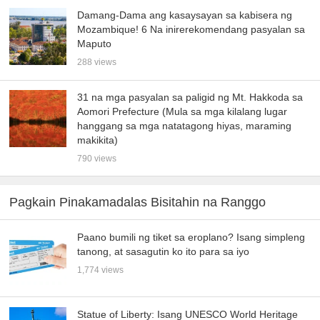
Damang-Dama ang kasaysayan sa kabisera ng
Mozambique! 6 Na inirerekomendang pasyalan sa
Maputo
288 views
31 na mga pasyalan sa paligid ng Mt. Hakkoda sa
Aomori Prefecture (Mula sa mga kilalang lugar
hanggang sa mga natatagong hiyas, maraming
makikita)
790 views
Pagkain Pinakamadalas Bisitahin na Ranggo
Paano bumili ng tiket sa eroplano? Isang simpleng
tanong, at sasagutin ko ito para sa iyo
1,774 views
Statue of Liberty: Isang UNESCO World Heritage