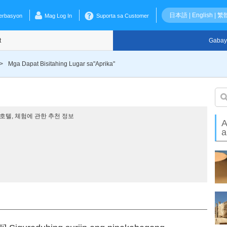
日本語
|
English
|
繁
erbasyon
Mag Log In
Suporta sa Customer
t
Gabay
>
Mga Dapat Bisitahing Lugar sa"Aprika"
광, 호텔, 체험에 관한 추천 정보
A
a