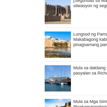
[Seguridad sa Ma
sitwasyon ng seg
Lungsod ng Pama
Makabagong kabi
pinagsamang pa
Mula sa dakilang
pasyalan sa Rich
Mula sa Mga Sim
Pinakamatandang 