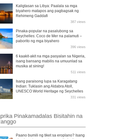
Kaligtasan sa Libya: Paalala sa mga
biyahero matapos ang pagbagsak ng
Rehimeng Gaddafi
387 views
Pinaka-popular na pasalubong sa
Seychelles: Coco de Mer na palamuti –
paborito ng mga biyahero
396 views
6 kaakit-akit na mga pasyalan sa Nigeria,
isang bansang mabilis na umuunlad sa
musika at sining!
511 views
Isang paraisong lupa sa Karagatang
Indian: Tuklasin ang Aldabra Atoll,
UNESCO World Heritage ng Seychelles
331 views
prika Pinakamadalas Bisitahin na
anggo
Paano bumili ng tiket sa eroplano? Isang