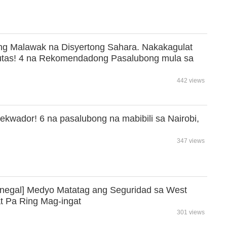
ng Malawak na Disyertong Sahara. Nakakagulat
utas! 4 na Rekomendadong Pasalubong mula sa
442 views
ekwador! 6 na pasalubong na mabibili sa Nairobi,
347 views
enegal] Medyo Matatag ang Seguridad sa West
at Pa Ring Mag-ingat
301 views