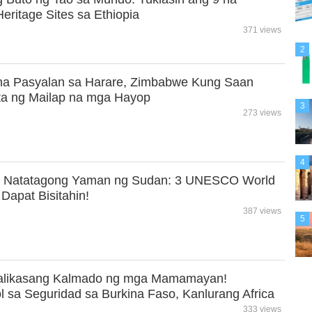
itage Sites sa Ethiopia
371 views
2
 na Pasyalan sa Harare, Zimbabwe Kung Saan
ta ng Mailap na mga Hayop
3
273 views
4
a Natatagong Yaman ng Sudan: 3 UNESCO World
 Dapat Bisitahin!
387 views
5
 Kalikasang Kalmado ng mga Mamamayan!
 sa Seguridad sa Burkina Faso, Kanlurang Africa
333 views