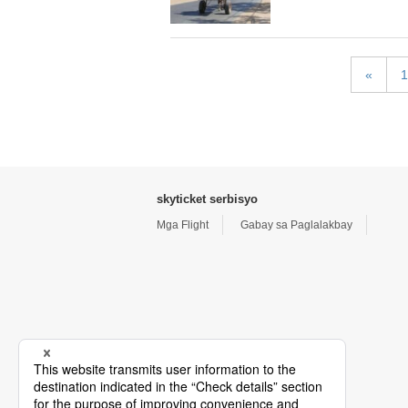
«
1
skyticket serbisyo
Mga Flight
Gabay sa Paglalakbay