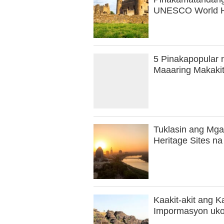
UNESCO World Her
5 Pinakapopular
Maaaring Makaki
Tuklasin ang Mg
Heritage Sites na
Kaakit-akit ang
Impormasyon ukol