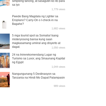
simpleng tanong, at sasagutin ko ito para
sa iyo
1,779 views
Pwede Bang Magdala ng Lighter sa
Eroplano? Carry-On o I-check-in na
Bagahe?
1,682 views
5 mga tourist spot sa Somalia! Isang
misteryosong bansa kung saan
magkasamang umiiral ang disyerto at
dagat.
1,056 views
24 na Inirerekomendang Lugar ng
Turismo sa Luxor, ang Sinaunang Kapital
ng Egypt
1,044 views
Nangungunang 5 Destinasyon sa
Tanzania na Hindi Mo Dapat Palampasin
989 views