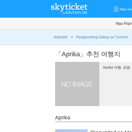
Mga res
Mga Fligh
skyticket
>
Pangunahing Gabay sa Turismo
「Aprika」추천 여행지
Aprika 여행, 관
Aprika