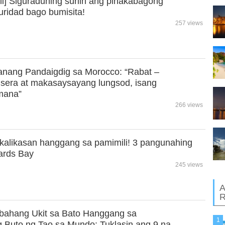
li] Siguraduhing suriin ang pinakabagong
uridad bago bumisita!
257 views
nang Pandaigdig sa Morocco: “Rabat –
sera at makasaysayang lungsod, isang
mana”
266 views
 kalikasan hanggang sa pamimili! 3 pangunahing
ards Bay
245 views
A
R
bahang Ukit sa Bato Hanggang sa
1
Buto ng Tao sa Mundo: Tuklasin ang 9 na