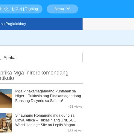
體中文
|
한국어
|
Tagalog
Menu
 sa Paglalakbay
prika Mga inirerekomendang
rtikulo
Mga Pinakamagandang Puntahan sa
Niger – Tuklasin ang Pinakamagandang
Bansang Disyerto sa Sahara!
471 views
Sinaunang Romanong mga guho sa
Libya, Africa – Tuklasin ang UNESCO
World Heritage Site na Leptis Magna
367 views