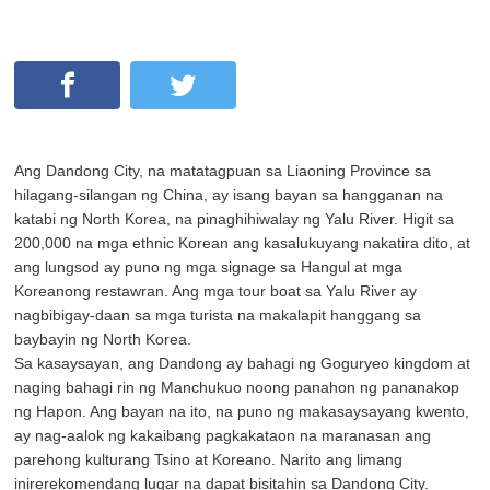
Ang Dandong City, na matatagpuan sa Liaoning Province sa
hilagang-silangan ng China, ay isang bayan sa hangganan na
katabi ng North Korea, na pinaghihiwalay ng Yalu River. Higit sa
200,000 na mga ethnic Korean ang kasalukuyang nakatira dito, at
ang lungsod ay puno ng mga signage sa Hangul at mga
Koreanong restawran. Ang mga tour boat sa Yalu River ay
nagbibigay-daan sa mga turista na makalapit hanggang sa
baybayin ng North Korea.
Sa kasaysayan, ang Dandong ay bahagi ng Goguryeo kingdom at
naging bahagi rin ng Manchukuo noong panahon ng pananakop
ng Hapon. Ang bayan na ito, na puno ng makasaysayang kwento,
ay nag-aalok ng kakaibang pagkakataon na maranasan ang
parehong kulturang Tsino at Koreano. Narito ang limang
inirerekomendang lugar na dapat bisitahin sa Dandong City.