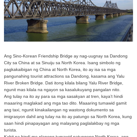
Ang Sino-Korean Friendship Bridge ay nag-uugnay sa Dandong
City sa China at sa Sinuiju sa North Korea. Isang simbolo ng
pagkakaibigan ng China at North Korea, ito ay isa sa mga
pangunahing tourist attractions sa Dandong, kasama ang Yalu
River Broken Bridge. Dati itong kilala bilang Yalu River Bridge,
ngunit mas kilala na ngayon sa kasalukuyang pangalan nito.
Ang tulay na ito ay para sa mga sasakyan at tren, kaya’t hindi
maaaring maglakad ang mga tao dito. Maaaring tumawid gamit
ang taxi, ngunit kinakailangan ng wastong dokumento sa
imigrasyon dahil ang tulay na ito ay patungo sa North Korea, kung
saan hindi pinapayagan ang malayang paglalakbay ng mga
turista.
Kahit na hindi mo planong tumawid patungong North Korea, ang