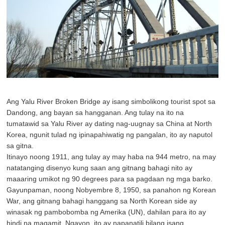
Ang Yalu River Broken Bridge ay isang simbolikong tourist spot sa
Dandong, ang bayan sa hangganan. Ang tulay na ito na
tumatawid sa Yalu River ay dating nag-uugnay sa China at North
Korea, ngunit tulad ng ipinapahiwatig ng pangalan, ito ay naputol
sa gitna.
Itinayo noong 1911, ang tulay ay may haba na 944 metro, na may
natatanging disenyo kung saan ang gitnang bahagi nito ay
maaaring umikot ng 90 degrees para sa pagdaan ng mga barko.
Gayunpaman, noong Nobyembre 8, 1950, sa panahon ng Korean
War, ang gitnang bahagi hanggang sa North Korean side ay
winasak ng pambobomba ng Amerika (UN), dahilan para ito ay
hindi na magamit. Ngayon, ito ay napanatili bilang isang