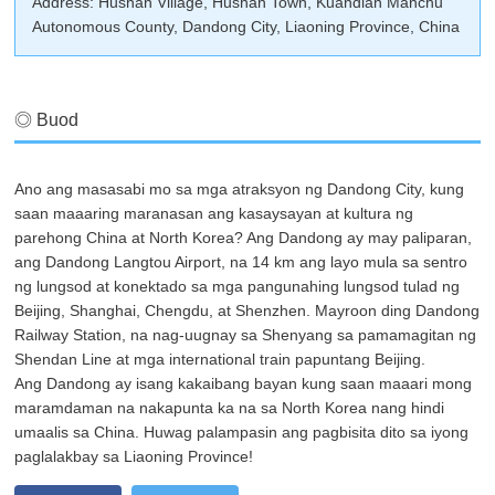
Address: Hushan Village, Hushan Town, Kuandian Manchu
Autonomous County, Dandong City, Liaoning Province, China
◎ Buod
Ano ang masasabi mo sa mga atraksyon ng Dandong City, kung
saan maaaring maranasan ang kasaysayan at kultura ng
parehong China at North Korea? Ang Dandong ay may paliparan,
ang Dandong Langtou Airport, na 14 km ang layo mula sa sentro
ng lungsod at konektado sa mga pangunahing lungsod tulad ng
Beijing, Shanghai, Chengdu, at Shenzhen. Mayroon ding Dandong
Railway Station, na nag-uugnay sa Shenyang sa pamamagitan ng
Shendan Line at mga international train papuntang Beijing.
Ang Dandong ay isang kakaibang bayan kung saan maaari mong
maramdaman na nakapunta ka na sa North Korea nang hindi
umaalis sa China. Huwag palampasin ang pagbisita dito sa iyong
paglalakbay sa Liaoning Province!