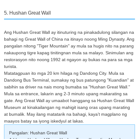
5. Hushan Great Wall
Ang Hushan Great Wall ay itinuturing na pinakadulong silangan na
bahagi ng Great Wall of China na itinayo noong Ming Dynasty. Ang
pangalan nitong "Tiger Mountain" ay mula sa hugis nito na parang
nakaupong tigre kapag tinitingnan mula sa malayo. Sinimulan ang
restorasyon nito noong 1992 at ngayon ay bukas na para sa mga
turista.
Matatagpuan ito mga 20 km hilaga ng Dandong City. Mula sa
Dandong Bus Terminal, sumakay ng bus patungong "Kuandian" at
sabihin sa driver na nais mong bumaba sa "Hushan Great Wall."
Mula sa entrance, lakarin ang 2-3 minuto upang makarating sa
gate. Ang Great Wall ay umaabot hanggang sa Hushan Great Wall
Museum at kinakailangan ng mahigit isang oras upang marating
at bumalik. May ilang matatarik na bahagi, kaya’t magplano ng
maayos batay sa iyong iskedyul at lakas.
Pangalan: Hushan Great Wall