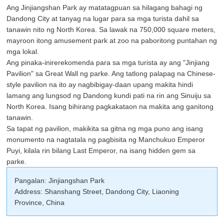
Ang Jinjiangshan Park ay matatagpuan sa hilagang bahagi ng
Dandong City at tanyag na lugar para sa mga turista dahil sa
tanawin nito ng North Korea. Sa lawak na 750,000 square meters,
mayroon itong amusement park at zoo na paboritong puntahan ng
mga lokal.
Ang pinaka-inirerekomenda para sa mga turista ay ang "Jinjiang
Pavilion" sa Great Wall ng parke. Ang tatlong palapag na Chinese-
style pavilion na ito ay nagbibigay-daan upang makita hindi
lamang ang lungsod ng Dandong kundi pati na rin ang Sinuiju sa
North Korea. Isang bihirang pagkakataon na makita ang ganitong
tanawin.
Sa tapat ng pavilion, makikita sa gitna ng mga puno ang isang
monumento na nagtatala ng pagbisita ng Manchukuo Emperor
Puyi, kilala rin bilang Last Emperor, na isang hidden gem sa
parke.
Pangalan: Jinjiangshan Park
Address: Shanshang Street, Dandong City, Liaoning
Province, China