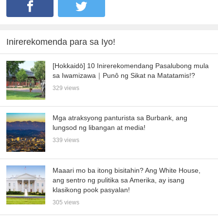
Inirerekomenda para sa Iyo!
[Hokkaidō] 10 Inirerekomendang Pasalubong mula
sa Iwamizawa｜Punô ng Sikat na Matatamis!?
329 views
Mga atraksyong panturista sa Burbank, ang
lungsod ng libangan at media!
339 views
Maaari mo ba itong bisitahin? Ang White House,
ang sentro ng pulitika sa Amerika, ay isang
klasikong pook pasyalan!
305 views