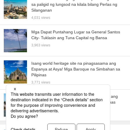
sa paligid ng lungsod na kilala bilang Perlas ng
Silanganan
4,031 views
Mga Dapat Puntahang Lugar sa General Santos
City- Tuklasin ang Tuna Capital ng Bansa
3,963 views
Isang world heritage site na pinagsasama ang
Espanya at Asya! Mga Baroque na Simbahan sa
Pilipinas
3,771 views
6 na tourist spots sa Bacolod! Ipinapakilala ang
inirerekomendang “City of Smiles” sa Pilipinas
3,656 views