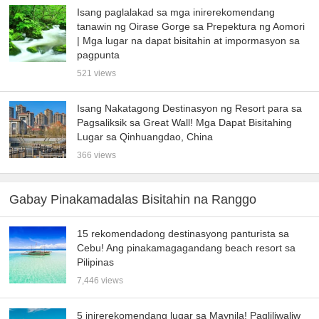
Isang paglalakad sa mga inirerekomendang
tanawin ng Oirase Gorge sa Prepektura ng Aomori
| Mga lugar na dapat bisitahin at impormasyon sa
pagpunta
521 views
Isang Nakatagong Destinasyon ng Resort para sa
Pagsaliksik sa Great Wall! Mga Dapat Bisitahing
Lugar sa Qinhuangdao, China
366 views
Gabay Pinakamadalas Bisitahin na Ranggo
15 rekomendadong destinasyong panturista sa
Cebu! Ang pinakamagagandang beach resort sa
Pilipinas
7,446 views
5 inirerekomendang lugar sa Maynila! Pagliliwaliw