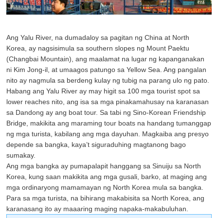
Ang Yalu River, na dumadaloy sa pagitan ng China at North
Korea, ay nagsisimula sa southern slopes ng Mount Paektu
(Changbai Mountain), ang maalamat na lugar ng kapanganakan
ni Kim Jong-il, at umaagos patungo sa Yellow Sea. Ang pangalan
nito ay nagmula sa berdeng kulay ng tubig na parang ulo ng pato.
Habang ang Yalu River ay may higit sa 100 mga tourist spot sa
lower reaches nito, ang isa sa mga pinakamahusay na karanasan
sa Dandong ay ang boat tour. Sa tabi ng Sino-Korean Friendship
Bridge, makikita ang maraming tour boats na handang tumanggap
ng mga turista, kabilang ang mga dayuhan. Magkaiba ang presyo
depende sa bangka, kaya’t siguraduhing magtanong bago
sumakay.
Ang mga bangka ay pumapalapit hanggang sa Sinuiju sa North
Korea, kung saan makikita ang mga gusali, barko, at maging ang
mga ordinaryong mamamayan ng North Korea mula sa bangka.
Para sa mga turista, na bihirang makabisita sa North Korea, ang
karanasang ito ay maaaring maging napaka-makabuluhan.