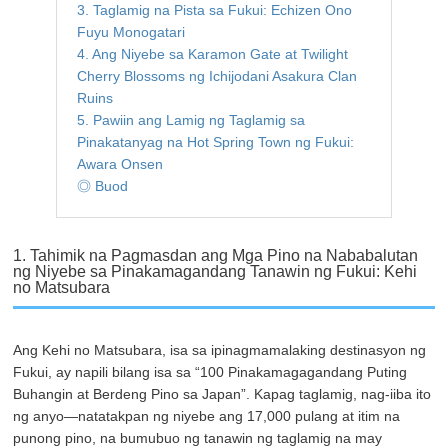
3. Taglamig na Pista sa Fukui: Echizen Ono
Fuyu Monogatari
4. Ang Niyebe sa Karamon Gate at Twilight
Cherry Blossoms ng Ichijodani Asakura Clan
Ruins
5. Pawiin ang Lamig ng Taglamig sa
Pinakatanyag na Hot Spring Town ng Fukui:
Awara Onsen
◎ Buod
1. Tahimik na Pagmasdan ang Mga Pino na Nababalutan
ng Niyebe sa Pinakamagandang Tanawin ng Fukui: Kehi
no Matsubara
Ang Kehi no Matsubara, isa sa ipinagmamalaking destinasyon ng
Fukui, ay napili bilang isa sa “100 Pinakamagagandang Puting
Buhangin at Berdeng Pino sa Japan”. Kapag taglamig, nag-iiba ito
ng anyo—natatakpan ng niyebe ang 17,000 pulang at itim na
punong pino, na bumubuo ng tanawin ng taglamig na may