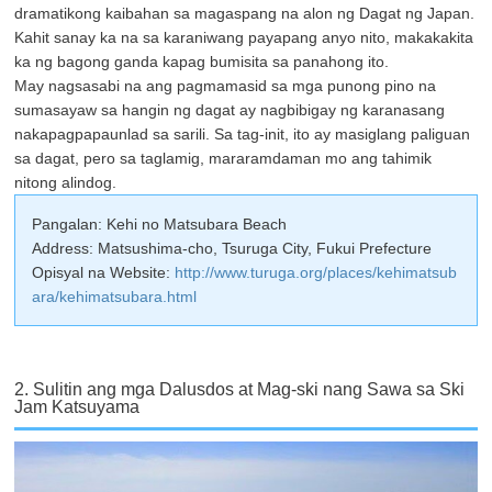
dramatikong kaibahan sa magaspang na alon ng Dagat ng Japan.
Kahit sanay ka na sa karaniwang payapang anyo nito, makakakita
ka ng bagong ganda kapag bumisita sa panahong ito.
May nagsasabi na ang pagmamasid sa mga punong pino na
sumasayaw sa hangin ng dagat ay nagbibigay ng karanasang
nakapagpapaunlad sa sarili. Sa tag-init, ito ay masiglang paliguan
sa dagat, pero sa taglamig, mararamdaman mo ang tahimik
nitong alindog.
Pangalan: Kehi no Matsubara Beach
Address: Matsushima-cho, Tsuruga City, Fukui Prefecture
Opisyal na Website:
http://www.turuga.org/places/kehimatsub
ara/kehimatsubara.html
2. Sulitin ang mga Dalusdos at Mag-ski nang Sawa sa Ski
Jam Katsuyama