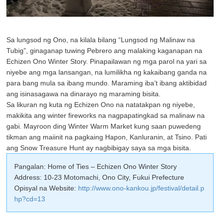
Sa lungsod ng Ono, na kilala bilang “Lungsod ng Malinaw na
Tubig”, ginaganap tuwing Pebrero ang malaking kaganapan na
Echizen Ono Winter Story. Pinapailawan ng mga parol na yari sa
niyebe ang mga lansangan, na lumilikha ng kakaibang ganda na
para bang mula sa ibang mundo. Maraming iba’t ibang aktibidad
ang isinasagawa na dinarayo ng maraming bisita.
Sa likuran ng kuta ng Echizen Ono na natatakpan ng niyebe,
makikita ang winter fireworks na nagpapatingkad sa malinaw na
gabi. Mayroon ding Winter Warm Market kung saan puwedeng
tikman ang maiinit na pagkaing Hapon, Kanluranin, at Tsino. Pati
ang Snow Treasure Hunt ay nagbibigay saya sa mga bisita.
Pangalan: Home of Ties – Echizen Ono Winter Story
Address: 10-23 Motomachi, Ono City, Fukui Prefecture
Opisyal na Website:
http://www.ono-kankou.jp/festival/detail.p
hp?cd=13