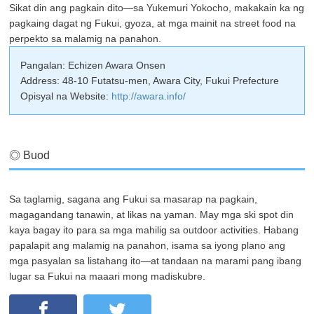
Sikat din ang pagkain dito—sa Yukemuri Yokocho, makakain ka ng
pagkaing dagat ng Fukui, gyoza, at mga mainit na street food na
perpekto sa malamig na panahon.
Pangalan: Echizen Awara Onsen
Address: 48-10 Futatsu-men, Awara City, Fukui Prefecture
Opisyal na Website:
http://awara.info/
◎ Buod
Sa taglamig, sagana ang Fukui sa masarap na pagkain,
magagandang tanawin, at likas na yaman. May mga ski spot din
kaya bagay ito para sa mga mahilig sa outdoor activities. Habang
papalapit ang malamig na panahon, isama sa iyong plano ang
mga pasyalan sa listahang ito—at tandaan na marami pang ibang
lugar sa Fukui na maaari mong madiskubre.