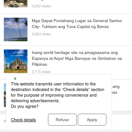
4,032 views
Mga Dapat Puntahang Lugar sa General Santos
City- Tuklasin ang Tuna Capital ng Bansa
3,963 views
Isang world heritage site na pinagsasama ang
Espanya at Asya! Mga Baroque na Simbahan sa
Pilipinas
3,771 views
6 na tourist spots sa Bacolod! Ipinapakilala ang
inirerekomendang “City of Smiles” sa Pilipinas
3,656 views
skyticket
Pangunahing Gabay sa Turismo
Asya