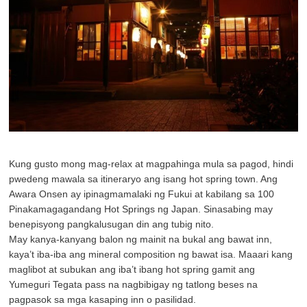
Kung gusto mong mag-relax at magpahinga mula sa pagod, hindi
pwedeng mawala sa itineraryo ang isang hot spring town. Ang
Awara Onsen ay ipinagmamalaki ng Fukui at kabilang sa 100
Pinakamagagandang Hot Springs ng Japan. Sinasabing may
benepisyong pangkalusugan din ang tubig nito.
May kanya-kanyang balon ng mainit na bukal ang bawat inn,
kaya’t iba-iba ang mineral composition ng bawat isa. Maaari kang
maglibot at subukan ang iba’t ibang hot spring gamit ang
Yumeguri Tegata pass na nagbibigay ng tatlong beses na
pagpasok sa mga kasaping inn o pasilidad.