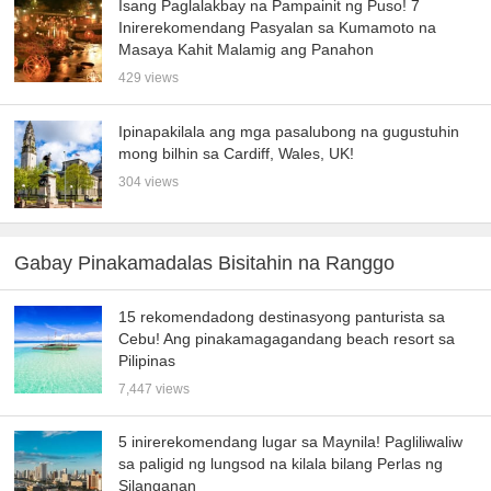
Isang Paglalakbay na Pampainit ng Puso! 7
Inirerekomendang Pasyalan sa Kumamoto na
Masaya Kahit Malamig ang Panahon
429 views
Ipinapakilala ang mga pasalubong na gugustuhin
mong bilhin sa Cardiff, Wales, UK!
304 views
Gabay Pinakamadalas Bisitahin na Ranggo
15 rekomendadong destinasyong panturista sa
Cebu! Ang pinakamagagandang beach resort sa
Pilipinas
7,447 views
5 inirerekomendang lugar sa Maynila! Pagliliwaliw
sa paligid ng lungsod na kilala bilang Perlas ng
Silanganan