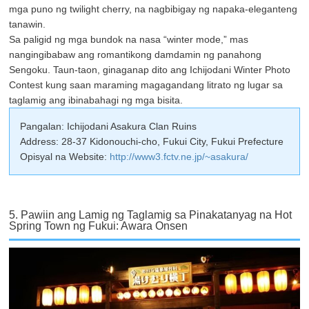
mga puno ng twilight cherry, na nagbibigay ng napaka-eleganteng
tanawin.
Sa paligid ng mga bundok na nasa “winter mode,” mas
nangingibabaw ang romantikong damdamin ng panahong
Sengoku. Taun-taon, ginaganap dito ang Ichijodani Winter Photo
Contest kung saan maraming magagandang litrato ng lugar sa
taglamig ang ibinabahagi ng mga bisita.
Pangalan: Ichijodani Asakura Clan Ruins
Address: 28-37 Kidonouchi-cho, Fukui City, Fukui Prefecture
Opisyal na Website:
http://www3.fctv.ne.jp/~asakura/
5. Pawiin ang Lamig ng Taglamig sa Pinakatanyag na Hot
Spring Town ng Fukui: Awara Onsen