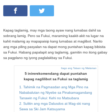
Kapag taglamig, may mga taong ayaw nang lumabas dahil sa
sobrang lamig. Pero sa Fukui, maraming kaakit-akit na lugar na
kahit malamig ay mapapaisip kang lumabas at maglibot. Narito
ang mga piling pasyalan na dapat mong puntahan kapag bibisita
sa Fukui. Habang papalapit ang taglamig, gamitin mo itong gabay
sa pagplano ng iyong paglalakbay sa Fukui.
Itago ang Talaan ng Nilalaman
5 inirerekomendang dapat puntahan
kapag naglilibot sa Fukui sa taglamig
1. Tahimik na Pagmasdan ang Mga Pino na
Nababalutan ng Niyebe sa Pinakamagandang
Tanawin ng Fukui: Kehi no Matsubara
2. Sulitin ang mga Dalusdos at Mag-ski nang
Sawa sa Ski Jam Katsuyama