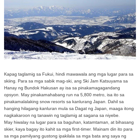
Kapag taglamig sa Fukui, hindi mawawala ang mga lugar para sa
skiing. Para sa mga sabik mag-ski, ang Ski Jam Katsuyama sa
Hanay ng Bundok Hakusan ay isa sa pinakamagagandang
opsyon. May pinakamahabang run na 5,800 metro, isa ito sa
pinakamalalaking snow resorts sa kanlurang Japan. Dahil sa
hanging hilagang-kanluran mula sa Dagat ng Japan, maaga itong
nagkakaroon ng tanawin ng taglamig at sagana sa niyebe.
May hiwalay na lugar para sa baguhan, katamtaman, at bihasang
skier, kaya bagay ito kahit sa mga first-timer. Mainam din ito para
sa mga pamilyang gustong ipakilala sa mga bata ang saya ng