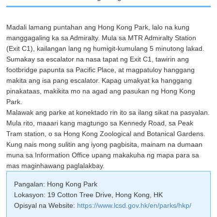
Madali lamang puntahan ang Hong Kong Park, lalo na kung
manggagaling ka sa Admiralty. Mula sa MTR Admiralty Station
(Exit C1), kailangan lang ng humigit-kumulang 5 minutong lakad.
Sumakay sa escalator na nasa tapat ng Exit C1, tawirin ang
footbridge papunta sa Pacific Place, at magpatuloy hanggang
makita ang isa pang escalator. Kapag umakyat ka hanggang
pinakataas, makikita mo na agad ang pasukan ng Hong Kong
Park.
Malawak ang parke at konektado rin ito sa ilang sikat na pasyalan.
Mula rito, maaari kang magtungo sa Kennedy Road, sa Peak
Tram station, o sa Hong Kong Zoological and Botanical Gardens.
Kung nais mong sulitin ang iyong pagbisita, mainam na dumaan
muna sa Information Office upang makakuha ng mapa para sa
mas maginhawang paglalakbay.
Pangalan: Hong Kong Park
Lokasyon: 19 Cotton Tree Drive, Hong Kong, HK
Opisyal na Website:
https://www.lcsd.gov.hk/en/parks/hkp/