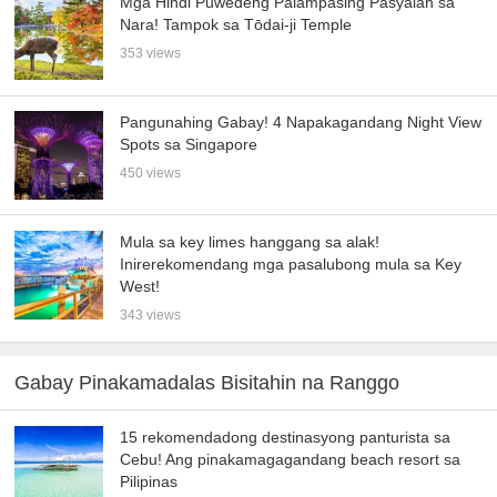
Mga Hindi Puwedeng Palampasing Pasyalan sa
Nara! Tampok sa Tōdai-ji Temple
353 views
Pangunahing Gabay! 4 Napakagandang Night View
Spots sa Singapore
450 views
Mula sa key limes hanggang sa alak!
Inirerekomendang mga pasalubong mula sa Key
West!
343 views
Gabay Pinakamadalas Bisitahin na Ranggo
15 rekomendadong destinasyong panturista sa
Cebu! Ang pinakamagagandang beach resort sa
Pilipinas