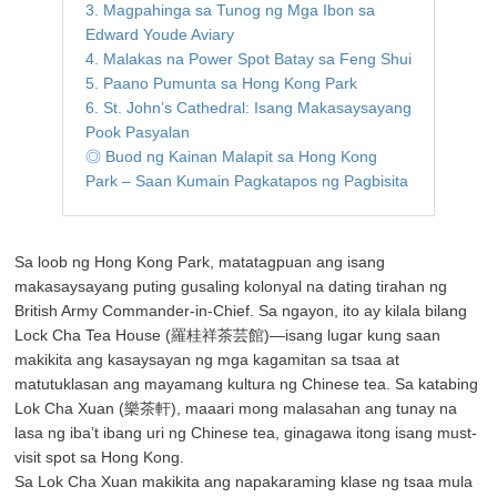
3. Magpahinga sa Tunog ng Mga Ibon sa
Edward Youde Aviary
4. Malakas na Power Spot Batay sa Feng Shui
5. Paano Pumunta sa Hong Kong Park
6. St. John’s Cathedral: Isang Makasaysayang
Pook Pasyalan
◎ Buod ng Kainan Malapit sa Hong Kong
Park – Saan Kumain Pagkatapos ng Pagbisita
Sa loob ng Hong Kong Park, matatagpuan ang isang
makasaysayang puting gusaling kolonyal na dating tirahan ng
British Army Commander-in-Chief. Sa ngayon, ito ay kilala bilang
Lock Cha Tea House (羅桂祥茶芸館)—isang lugar kung saan
makikita ang kasaysayan ng mga kagamitan sa tsaa at
matutuklasan ang mayamang kultura ng Chinese tea. Sa katabing
Lok Cha Xuan (樂茶軒), maaari mong malasahan ang tunay na
lasa ng iba’t ibang uri ng Chinese tea, ginagawa itong isang must-
visit spot sa Hong Kong.
Sa Lok Cha Xuan makikita ang napakaraming klase ng tsaa mula