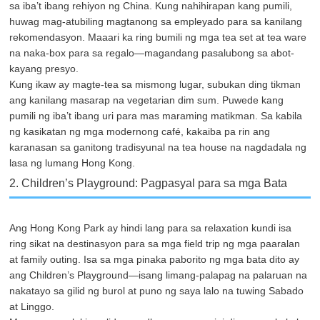
sa iba’t ibang rehiyon ng China. Kung nahihirapan kang pumili,
huwag mag-atubiling magtanong sa empleyado para sa kanilang
rekomendasyon. Maaari ka ring bumili ng mga tea set at tea ware
na naka-box para sa regalo—magandang pasalubong sa abot-
kayang presyo.
Kung ikaw ay magte-tea sa mismong lugar, subukan ding tikman
ang kanilang masarap na vegetarian dim sum. Puwede kang
pumili ng iba’t ibang uri para mas maraming matikman. Sa kabila
ng kasikatan ng mga modernong café, kakaiba pa rin ang
karanasan sa ganitong tradisyunal na tea house na nagdadala ng
lasa ng lumang Hong Kong.
2. Children’s Playground: Pagpasyal para sa mga Bata
Ang Hong Kong Park ay hindi lang para sa relaxation kundi isa
ring sikat na destinasyon para sa mga field trip ng mga paaralan
at family outing. Isa sa mga pinaka paborito ng mga bata dito ay
ang Children’s Playground—isang limang-palapag na palaruan na
nakatayo sa gilid ng burol at puno ng saya lalo na tuwing Sabado
at Linggo.