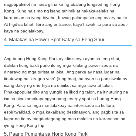
nagpapalimot na nasa gitna ka ng abalang lungsod ng Hong
Kong. Kung nais mo ng isang tahimik at nakaka-relaks na
karanasan sa iyong biyahe, huwag palampasin ang aviary na ito.
At higit sa lahat, libre ang entrance, kaya’t swak ito para sa abot-
kaya na paglalakbay.
4. Malakas na Power Spot Batay sa Feng Shui
Ang buong Hong Kong Park ay idinisenyo ayon sa feng shui,
dahilan kung bakit puno ito ng mga kilalang power spots na
dinarayo ng mga turista at lokal. Ang parke ay nasa lugar na
tinatawag na “dragon vein” (lung mai), na ayon sa paniniwala ay
isang daloy ng enerhiya na umiikot sa mga lawa at talon.
Pinakapopular dito ang yungib sa likod ng talon, na itinuturing na
isa sa pinakamakapangyarihang energy spot sa buong Hong
Kong. Para sa mga manlalakbay na interesado sa kultura,
espiritwalidad, o mga kakaibang destinasyon, ang pagbisita sa
lugar na ito ay magdadagdag ng mas malalim na karanasan sa
iyong Hong Kong trip.
5. Paano Pumunta sa Hong Kong Park