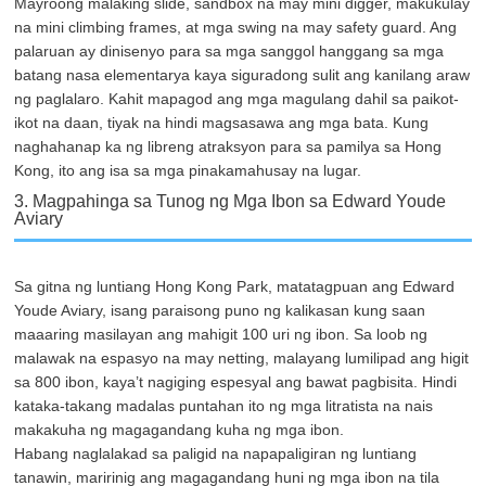
Mayroong malaking slide, sandbox na may mini digger, makukulay
na mini climbing frames, at mga swing na may safety guard. Ang
palaruan ay dinisenyo para sa mga sanggol hanggang sa mga
batang nasa elementarya kaya siguradong sulit ang kanilang araw
ng paglalaro. Kahit mapagod ang mga magulang dahil sa paikot-
ikot na daan, tiyak na hindi magsasawa ang mga bata. Kung
naghahanap ka ng libreng atraksyon para sa pamilya sa Hong
Kong, ito ang isa sa mga pinakamahusay na lugar.
3. Magpahinga sa Tunog ng Mga Ibon sa Edward Youde
Aviary
Sa gitna ng luntiang Hong Kong Park, matatagpuan ang Edward
Youde Aviary, isang paraisong puno ng kalikasan kung saan
maaaring masilayan ang mahigit 100 uri ng ibon. Sa loob ng
malawak na espasyo na may netting, malayang lumilipad ang higit
sa 800 ibon, kaya’t nagiging espesyal ang bawat pagbisita. Hindi
kataka-takang madalas puntahan ito ng mga litratista na nais
makakuha ng magagandang kuha ng mga ibon.
Habang naglalakad sa paligid na napapaligiran ng luntiang
tanawin, maririnig ang magagandang huni ng mga ibon na tila