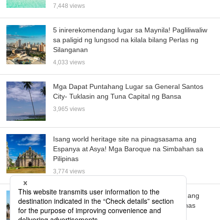
7,448 views
5 inirerekomendang lugar sa Maynila! Pagliliwaliw
sa paligid ng lungsod na kilala bilang Perlas ng
Silanganan
4,033 views
Mga Dapat Puntahang Lugar sa General Santos
City- Tuklasin ang Tuna Capital ng Bansa
3,965 views
Isang world heritage site na pinagsasama ang
Espanya at Asya! Mga Baroque na Simbahan sa
Pilipinas
3,774 views
6 na tourist spots sa Bacolod! Ipinapakilala ang
inirerekomendang “City of Smiles” sa Pilipinas
3,659 views