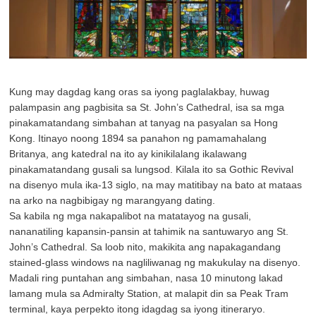
Kung may dagdag kang oras sa iyong paglalakbay, huwag
palampasin ang pagbisita sa St. John’s Cathedral, isa sa mga
pinakamatandang simbahan at tanyag na pasyalan sa Hong
Kong. Itinayo noong 1894 sa panahon ng pamamahalang
Britanya, ang katedral na ito ay kinikilalang ikalawang
pinakamatandang gusali sa lungsod. Kilala ito sa Gothic Revival
na disenyo mula ika-13 siglo, na may matitibay na bato at mataas
na arko na nagbibigay ng marangyang dating.
Sa kabila ng mga nakapalibot na matatayog na gusali,
nananatiling kapansin-pansin at tahimik na santuwaryo ang St.
John’s Cathedral. Sa loob nito, makikita ang napakagandang
stained-glass windows na nagliliwanag ng makukulay na disenyo.
Madali ring puntahan ang simbahan, nasa 10 minutong lakad
lamang mula sa Admiralty Station, at malapit din sa Peak Tram
terminal, kaya perpekto itong idagdag sa iyong itineraryo.