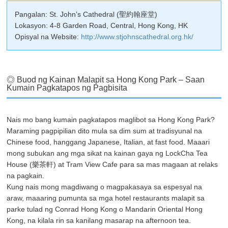
Pangalan: St. John’s Cathedral (聖約翰座堂)
Lokasyon: 4-8 Garden Road, Central, Hong Kong, HK
Opisyal na Website:
http://www.stjohnscathedral.org.hk/
◎ Buod ng Kainan Malapit sa Hong Kong Park – Saan
Kumain Pagkatapos ng Pagbisita
Nais mo bang kumain pagkatapos maglibot sa Hong Kong Park?
Maraming pagpipilian dito mula sa dim sum at tradisyunal na
Chinese food, hanggang Japanese, Italian, at fast food. Maaari
mong subukan ang mga sikat na kainan gaya ng LockCha Tea
House (樂茶軒) at Tram View Cafe para sa mas magaan at relaks
na pagkain.
Kung nais mong magdiwang o magpakasaya sa espesyal na
araw, maaaring pumunta sa mga hotel restaurants malapit sa
parke tulad ng Conrad Hong Kong o Mandarin Oriental Hong
Kong, na kilala rin sa kanilang masarap na afternoon tea.