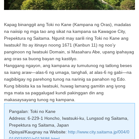
Kapag binanggit ang Toki no Kane (Kampana ng Oras), madalas
na naiisip ng mga tao ang sikat na kampana sa Kawagoe City,
Prepektura ng Saitama. Ngunit may sarili ring Toki no Kane ang
Iwatsuki! Ito ay itinayo noong 1671 (Kanbun 11) ng noo’y
panginoon ng Iwatsuki Domain, si Masaharu Abe, upang ipahayag
ang oras sa buong bayan ng kastilyo.
Hanggang ngayon, ang kampana ay tumutunog ng tatlong beses
sa isang araw—alas-6 ng umaga, tanghali, at alas-6 ng gabi—na
nagbibigay ng parehong tunog na narinig sa panahon ng Edo.
Kung bibisita ka sa Iwatsuki, huwag lamang gamitin ang iyong
mga mata sa paggalugad kundi pakinggan din ang
makasaysayang tunog ng kampana.
Pangalan: Toki no Kane
Address: 6-229-1 Honcho, Iwatsuki-ku, Lungsod ng Saitama,
Prepektura ng Saitama, Japan
Opisyal/Kaugnay na Website:
http://www.city.saitama.jp/004/0
01/003/001/p013686.html