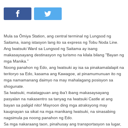
Mula sa Ōmiya Station, ang central terminal ng Lungsod ng
Saitama, isang istasyon lang ito sa express ng Tobu Noda Line.
Ang Iwatsuki Ward sa Lungsod ng Saitama ay isang
makasaysayang destinasyon ng turismo na kilala bilang "Bayan ng
mga Manika."
Noong panahon ng Edo, ang Iwatsuki ay isa sa pinakamalalapit na
teritoryo sa Edo, kasama ang Kawagoe, at pinamumunuan ito ng
mga namamanang daimyo na may mahalagang posisyon sa
shogunate.
Sa Iwatsuki, matatagpuan ang iba't ibang makasaysayang
pasyalan na nakasentro sa tanyag na Iwatsuki Castle at ang
bayan sa paligid nito! Mayroon ding mga atraksyong may
kaugnayan sa sikat na mga manikang Iwatsuki, na sinasabing
nagsimula pa noong panahon ng Edo.
Sa mga nakaraang taon, pinahusay ang transportasyon sa lugar,