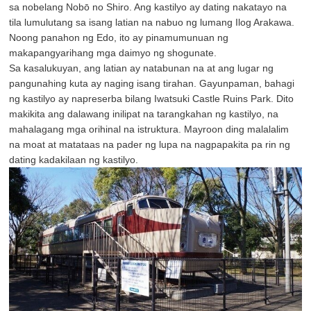
sa nobelang Nobō no Shiro. Ang kastilyo ay dating nakatayo na
tila lumulutang sa isang latian na nabuo ng lumang Ilog Arakawa.
Noong panahon ng Edo, ito ay pinamumunuan ng
makapangyarihang mga daimyo ng shogunate.
Sa kasalukuyan, ang latian ay natabunan na at ang lugar ng
pangunahing kuta ay naging isang tirahan. Gayunpaman, bahagi
ng kastilyo ay napreserba bilang Iwatsuki Castle Ruins Park. Dito
makikita ang dalawang inilipat na tarangkahan ng kastilyo, na
mahalagang mga orihinal na istruktura. Mayroon ding malalalim
na moat at matataas na pader ng lupa na nagpapakita pa rin ng
dating kadakilaan ng kastilyo.