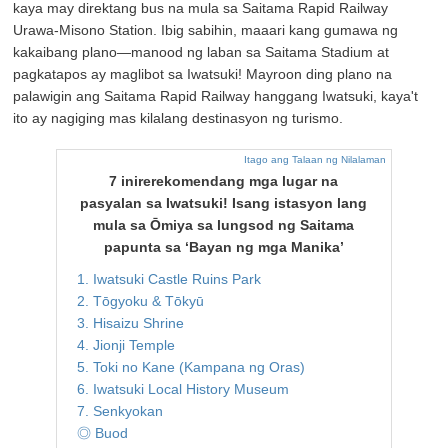
kaya may direktang bus na mula sa Saitama Rapid Railway
Urawa-Misono Station. Ibig sabihin, maaari kang gumawa ng
kakaibang plano—manood ng laban sa Saitama Stadium at
pagkatapos ay maglibot sa Iwatsuki! Mayroon ding plano na
palawigin ang Saitama Rapid Railway hanggang Iwatsuki, kaya't
ito ay nagiging mas kilalang destinasyon ng turismo.
Itago ang Talaan ng Nilalaman
7 inirerekomendang mga lugar na
pasyalan sa Iwatsuki! Isang istasyon lang
mula sa Ōmiya sa lungsod ng Saitama
papunta sa ‘Bayan ng mga Manika’
1. Iwatsuki Castle Ruins Park
2. Tōgyoku & Tōkyū
3. Hisaizu Shrine
4. Jionji Temple
5. Toki no Kane (Kampana ng Oras)
6. Iwatsuki Local History Museum
7. Senkyokan
◎ Buod