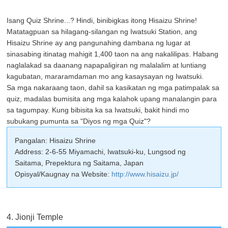
Isang Quiz Shrine...? Hindi, binibigkas itong Hisaizu Shrine!
Matatagpuan sa hilagang-silangan ng Iwatsuki Station, ang
Hisaizu Shrine ay ang pangunahing dambana ng lugar at
sinasabing itinatag mahigit 1,400 taon na ang nakalilipas. Habang
naglalakad sa daanang napapaligiran ng malalalim at luntiang
kagubatan, mararamdaman mo ang kasaysayan ng Iwatsuki.
Sa mga nakaraang taon, dahil sa kasikatan ng mga patimpalak sa
quiz, madalas bumisita ang mga kalahok upang manalangin para
sa tagumpay. Kung bibisita ka sa Iwatsuki, bakit hindi mo
subukang pumunta sa "Diyos ng mga Quiz"?
Pangalan: Hisaizu Shrine
Address: 2-6-55 Miyamachi, Iwatsuki-ku, Lungsod ng
Saitama, Prepektura ng Saitama, Japan
Opisyal/Kaugnay na Website:
http://www.hisaizu.jp/
4. Jionji Temple