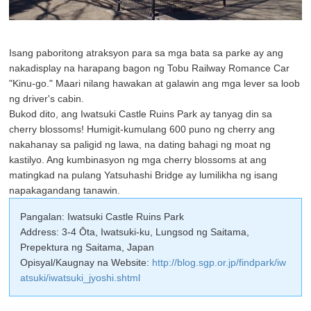
Isang paboritong atraksyon para sa mga bata sa parke ay ang
nakadisplay na harapang bagon ng Tobu Railway Romance Car
"Kinu-go." Maari nilang hawakan at galawin ang mga lever sa loob
ng driver's cabin.
Bukod dito, ang Iwatsuki Castle Ruins Park ay tanyag din sa
cherry blossoms! Humigit-kumulang 600 puno ng cherry ang
nakahanay sa paligid ng lawa, na dating bahagi ng moat ng
kastilyo. Ang kumbinasyon ng mga cherry blossoms at ang
matingkad na pulang Yatsuhashi Bridge ay lumilikha ng isang
napakagandang tanawin.
Pangalan: Iwatsuki Castle Ruins Park
Address: 3-4 Ōta, Iwatsuki-ku, Lungsod ng Saitama,
Prepektura ng Saitama, Japan
Opisyal/Kaugnay na Website:
http://blog.sgp.or.jp/findpark/iw
atsuki/iwatsuki_jyoshi.shtml