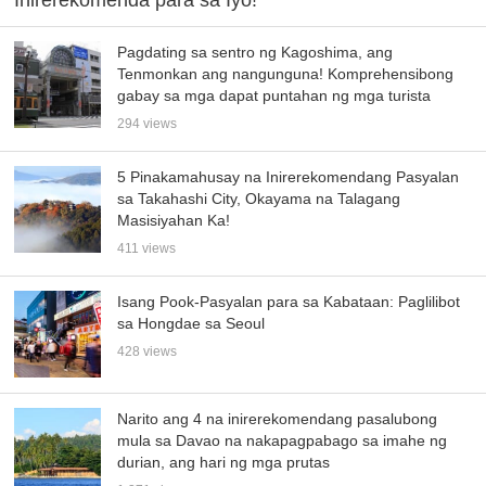
Pagdating sa sentro ng Kagoshima, ang
Tenmonkan ang nangunguna! Komprehensibong
gabay sa mga dapat puntahan ng mga turista
294 views
5 Pinakamahusay na Inirerekomendang Pasyalan
sa Takahashi City, Okayama na Talagang
Masisiyahan Ka!
411 views
Isang Pook-Pasyalan para sa Kabataan: Paglilibot
sa Hongdae sa Seoul
428 views
Narito ang 4 na inirerekomendang pasalubong
mula sa Davao na nakapagpabago sa imahe ng
durian, ang hari ng mga prutas