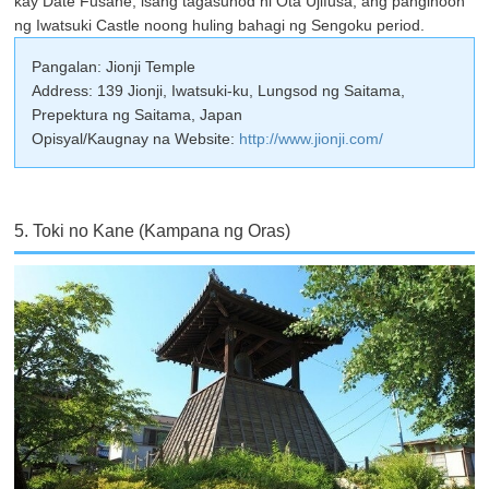
kay Date Fusane, isang tagasunod ni Ota Ujifusa, ang panginoon
ng Iwatsuki Castle noong huling bahagi ng Sengoku period.
Pangalan: Jionji Temple
Address: 139 Jionji, Iwatsuki-ku, Lungsod ng Saitama,
Prepektura ng Saitama, Japan
Opisyal/Kaugnay na Website:
http://www.jionji.com/
5. Toki no Kane (Kampana ng Oras)