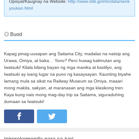
Opisyal/Kaugnay na Website:
http://www.stib.jp/info/data/senk
youkan.html
◎ Buod
Kapag pinag-uusapan ang Saitama City, madalas na naiisip ang
Urawa, Omiya, at baka… Yono? Pero huwag kalimutan ang
Iwatsuki! Kilala bilang bayan ng mga manika at kastilyo, ang
Iwatsuki ay isang lugar na puno ng kasaysayan. Kaunting biyahe
lamang mula sa sikat na Railway Museum sa Omiya, maaari
mong makita, sakyan, at maranasan ang mga klasikong tren.
Kaya kung nais mong mag-day trip sa Saitama, siguraduhing
dumaan sa Iwatsuki!
Inirerekomenda para sa Iyo!