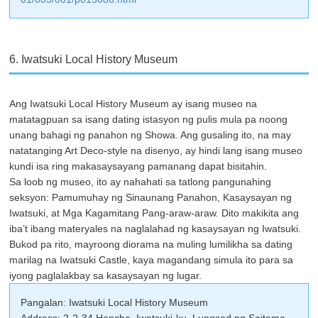
6. Iwatsuki Local History Museum
Ang Iwatsuki Local History Museum ay isang museo na
matatagpuan sa isang dating istasyon ng pulis mula pa noong
unang bahagi ng panahon ng Showa. Ang gusaling ito, na may
natatanging Art Deco-style na disenyo, ay hindi lang isang museo
kundi isa ring makasaysayang pamanang dapat bisitahin.
Sa loob ng museo, ito ay nahahati sa tatlong pangunahing
seksyon: Pamumuhay ng Sinaunang Panahon, Kasaysayan ng
Iwatsuki, at Mga Kagamitang Pang-araw-araw. Dito makikita ang
iba’t ibang materyales na naglalahad ng kasaysayan ng Iwatsuki.
Bukod pa rito, mayroong diorama na muling lumilikha sa dating
marilag na Iwatsuki Castle, kaya magandang simula ito para sa
iyong paglalakbay sa kasaysayan ng lugar.
Pangalan: Iwatsuki Local History Museum