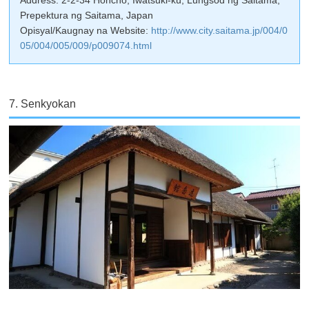
Address: 2-2-34 Honcho, Iwatsuki-ku, Lungsod ng Saitama,
Prepektura ng Saitama, Japan
Opisyal/Kaugnay na Website:
http://www.city.saitama.jp/004/0
05/004/005/009/p009074.html
7. Senkyokan