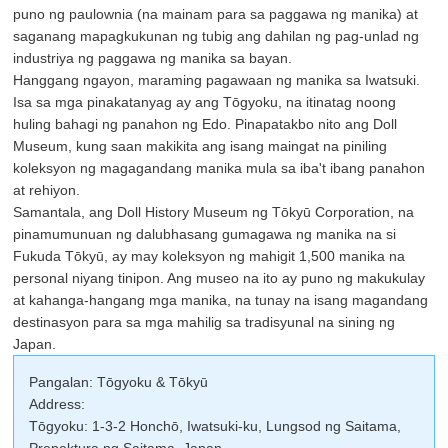
puno ng paulownia (na mainam para sa paggawa ng manika) at
saganang mapagkukunan ng tubig ang dahilan ng pag-unlad ng
industriya ng paggawa ng manika sa bayan.
Hanggang ngayon, maraming pagawaan ng manika sa Iwatsuki.
Isa sa mga pinakatanyag ay ang Tōgyoku, na itinatag noong
huling bahagi ng panahon ng Edo. Pinapatakbo nito ang Doll
Museum, kung saan makikita ang isang maingat na piniling
koleksyon ng magagandang manika mula sa iba't ibang panahon
at rehiyon.
Samantala, ang Doll History Museum ng Tōkyū Corporation, na
pinamumunuan ng dalubhasang gumagawa ng manika na si
Fukuda Tōkyū, ay may koleksyon ng mahigit 1,500 manika na
personal niyang tinipon. Ang museo na ito ay puno ng makukulay
at kahanga-hangang mga manika, na tunay na isang magandang
destinasyon para sa mga mahilig sa tradisyunal na sining ng
Japan.
Pangalan: Tōgyoku & Tōkyū
Address:
Tōgyoku: 1-3-2 Honchō, Iwatsuki-ku, Lungsod ng Saitama,