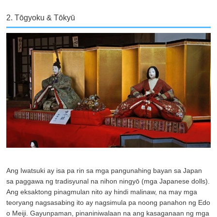
2. Tōgyoku & Tōkyū
Ang Iwatsuki ay isa pa rin sa mga pangunahing bayan sa Japan
sa paggawa ng tradisyunal na nihon ningyō (mga Japanese dolls).
Ang eksaktong pinagmulan nito ay hindi malinaw, na may mga
teoryang nagsasabing ito ay nagsimula pa noong panahon ng Edo
o Meiji. Gayunpaman, pinaniniwalaan na ang kasaganaan ng mga