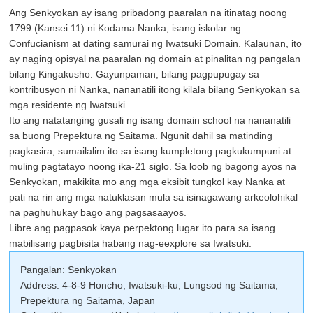
Ang Senkyokan ay isang pribadong paaralan na itinatag noong
1799 (Kansei 11) ni Kodama Nanka, isang iskolar ng
Confucianism at dating samurai ng Iwatsuki Domain. Kalaunan, ito
ay naging opisyal na paaralan ng domain at pinalitan ng pangalan
bilang Kingakusho. Gayunpaman, bilang pagpupugay sa
kontribusyon ni Nanka, nananatili itong kilala bilang Senkyokan sa
mga residente ng Iwatsuki.
Ito ang natatanging gusali ng isang domain school na nananatili
sa buong Prepektura ng Saitama. Ngunit dahil sa matinding
pagkasira, sumailalim ito sa isang kumpletong pagkukumpuni at
muling pagtatayo noong ika-21 siglo. Sa loob ng bagong ayos na
Senkyokan, makikita mo ang mga eksibit tungkol kay Nanka at
pati na rin ang mga natuklasan mula sa isinagawang arkeolohikal
na paghuhukay bago ang pagsasaayos.
Libre ang pagpasok kaya perpektong lugar ito para sa isang
mabilisang pagbisita habang nag-eexplore sa Iwatsuki.
Pangalan: Senkyokan
Address: 4-8-9 Honcho, Iwatsuki-ku, Lungsod ng Saitama,
Prepektura ng Saitama, Japan