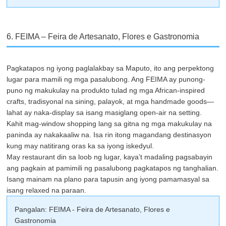
6. FEIMA – Feira de Artesanato, Flores e Gastronomia
Pagkatapos ng iyong paglalakbay sa Maputo, ito ang perpektong
lugar para mamili ng mga pasalubong. Ang FEIMA ay punong-
puno ng makukulay na produkto tulad ng mga African-inspired
crafts, tradisyonal na sining, palayok, at mga handmade goods—
lahat ay naka-display sa isang masiglang open-air na setting.
Kahit mag-window shopping lang sa gitna ng mga makukulay na
paninda ay nakakaaliw na. Isa rin itong magandang destinasyon
kung may natitirang oras ka sa iyong iskedyul.
May restaurant din sa loob ng lugar, kaya’t madaling pagsabayin
ang pagkain at pamimili ng pasalubong pagkatapos ng tanghalian.
Isang mainam na plano para tapusin ang iyong pamamasyal sa
isang relaxed na paraan.
Pangalan: FEIMA - Feira de Artesanato, Flores e
Gastronomia