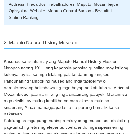
Address: Praca dos Trabalhadores, Maputo, Mozambique
Opisyal na Website: Maputo Central Station - Beautiful
Station Ranking
2. Maputo Natural History Museum
Kasunod sa listahan ay ang Maputo Natural History Museum.
Natapos noong 1911, ang kapansin-pansing gusaling may istilong
kolonyal ay isa sa mga kilalang palatandaan ng lungsod.
Pangunahing tampok ng museo ang mga taxidermy o
narestorasyong halimbawa ng mga hayop na katutubo sa Africa at
Mozambique, pati na rin ang mga sinaunang palayok. Marami sa
mga eksibit ay muling lumilikha ng mga eksena mula sa
sinaunang Africa, na nagpapadama na parang bumalik ka sa
nakaraan.
Kabilang sa mga pangunahing atraksyon ng museo ang eksibit ng
pag-unlad ng fetus ng elepante, coelacanth, mga ispesimen ng
pating, at isang maselang ginawang diorama ng neon green na