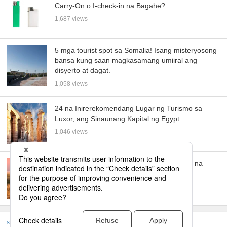
Carry-On o I-check-in na Bagahe?
1,687 views
5 mga tourist spot sa Somalia! Isang misteryosong
bansa kung saan magkasamang umiiral ang
disyerto at dagat.
1,058 views
24 na Inirerekomendang Lugar ng Turismo sa
Luxor, ang Sinaunang Kapital ng Egypt
1,046 views
Nangungunang 5 Destinasyon sa Tanzania na
Hindi Mo Dapat Palampasin
990 views
skyticket
Pangunahing Gabay sa Turismo
Aprika