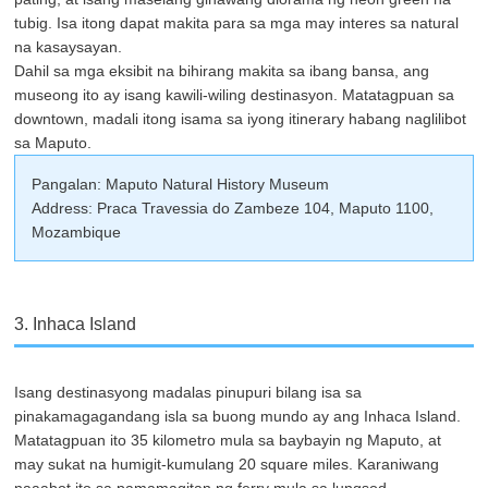
tubig. Isa itong dapat makita para sa mga may interes sa natural
na kasaysayan.
Dahil sa mga eksibit na bihirang makita sa ibang bansa, ang
museong ito ay isang kawili-wiling destinasyon. Matatagpuan sa
downtown, madali itong isama sa iyong itinerary habang naglilibot
sa Maputo.
Pangalan: Maputo Natural History Museum
Address: Praca Travessia do Zambeze 104, Maputo 1100,
Mozambique
3. Inhaca Island
Isang destinasyong madalas pinupuri bilang isa sa
pinakamagagandang isla sa buong mundo ay ang Inhaca Island.
Matatagpuan ito 35 kilometro mula sa baybayin ng Maputo, at
may sukat na humigit-kumulang 20 square miles. Karaniwang
naaabot ito sa pamamagitan ng ferry mula sa lungsod.