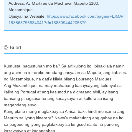
Address: Av Martires da Machava, Maputo 1100,
Mozambique
Opisyal na Website:
https://www.facebook.com/pages/FEIMA/
198868796834041?rf=158809444205370
◎ Buod
Kumusta, nagustuhan mo ba? Sa artikulong ito, ipinakilala namin
ang anim na inirerekomendang pasyalan sa Maputo, ang kabisera
ng Mozambique, na dati’y kilala bilang Lourenço Marques.
Ang Mozambique, na may mahabang kasaysayang kolonyal sa
ilalim ng Portugal at ang kasunod na digmaang sibil, ay isang
bansang pinagsasama ang kasaysayan at kultura sa isang
magandang anyo.
Kung plano mong maglakbay sa Africa, bakit hindi mo isama ang
Maputo sa iyong itinerary? Nawa’y makatulong ang gabay na ito
sa pagbuo ng iyong paglalakbay sa lungsod na ito na puno ng
kasaysayan at kagandahan.