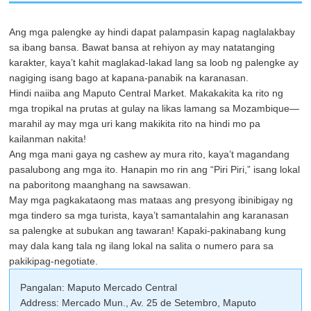
Ang mga palengke ay hindi dapat palampasin kapag naglalakbay
sa ibang bansa. Bawat bansa at rehiyon ay may natatanging
karakter, kaya’t kahit maglakad-lakad lang sa loob ng palengke ay
nagiging isang bago at kapana-panabik na karanasan.
Hindi naiiba ang Maputo Central Market. Makakakita ka rito ng
mga tropikal na prutas at gulay na likas lamang sa Mozambique—
marahil ay may mga uri kang makikita rito na hindi mo pa
kailanman nakita!
Ang mga mani gaya ng cashew ay mura rito, kaya’t magandang
pasalubong ang mga ito. Hanapin mo rin ang “Piri Piri,” isang lokal
na paboritong maanghang na sawsawan.
May mga pagkakataong mas mataas ang presyong ibinibigay ng
mga tindero sa mga turista, kaya’t samantalahin ang karanasan
sa palengke at subukan ang tawaran! Kapaki-pakinabang kung
may dala kang tala ng ilang lokal na salita o numero para sa
pakikipag-negotiate.
Pangalan: Maputo Mercado Central
Address: Mercado Mun., Av. 25 de Setembro, Maputo