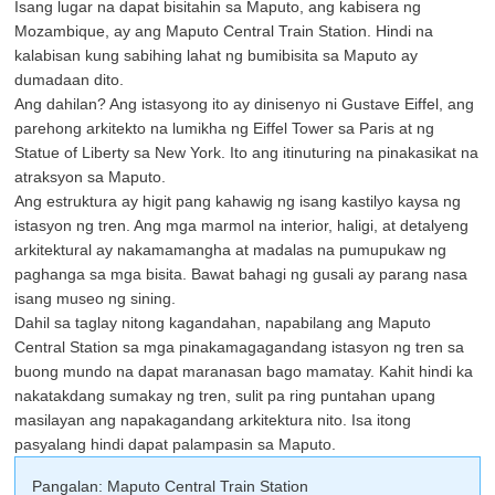
Isang lugar na dapat bisitahin sa Maputo, ang kabisera ng
Mozambique, ay ang Maputo Central Train Station. Hindi na
kalabisan kung sabihing lahat ng bumibisita sa Maputo ay
dumadaan dito.
Ang dahilan? Ang istasyong ito ay dinisenyo ni Gustave Eiffel, ang
parehong arkitekto na lumikha ng Eiffel Tower sa Paris at ng
Statue of Liberty sa New York. Ito ang itinuturing na pinakasikat na
atraksyon sa Maputo.
Ang estruktura ay higit pang kahawig ng isang kastilyo kaysa ng
istasyon ng tren. Ang mga marmol na interior, haligi, at detalyeng
arkitektural ay nakamamangha at madalas na pumupukaw ng
paghanga sa mga bisita. Bawat bahagi ng gusali ay parang nasa
isang museo ng sining.
Dahil sa taglay nitong kagandahan, napabilang ang Maputo
Central Station sa mga pinakamagagandang istasyon ng tren sa
buong mundo na dapat maranasan bago mamatay. Kahit hindi ka
nakatakdang sumakay ng tren, sulit pa ring puntahan upang
masilayan ang napakagandang arkitektura nito. Isa itong
pasyalang hindi dapat palampasin sa Maputo.
Pangalan: Maputo Central Train Station