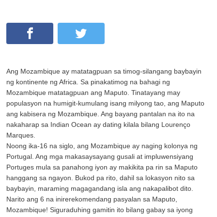
Ang Mozambique ay matatagpuan sa timog-silangang baybayin
ng kontinente ng Africa. Sa pinakatimog na bahagi ng
Mozambique matatagpuan ang Maputo. Tinatayang may
populasyon na humigit-kumulang isang milyong tao, ang Maputo
ang kabisera ng Mozambique. Ang bayang pantalan na ito na
nakaharap sa Indian Ocean ay dating kilala bilang Lourenço
Marques.
Noong ika-16 na siglo, ang Mozambique ay naging kolonya ng
Portugal. Ang mga makasaysayang gusali at impluwensiyang
Portuges mula sa panahong iyon ay makikita pa rin sa Maputo
hanggang sa ngayon. Bukod pa rito, dahil sa lokasyon nito sa
baybayin, maraming magagandang isla ang nakapalibot dito.
Narito ang 6 na inirerekomendang pasyalan sa Maputo,
Mozambique! Siguraduhing gamitin ito bilang gabay sa iyong