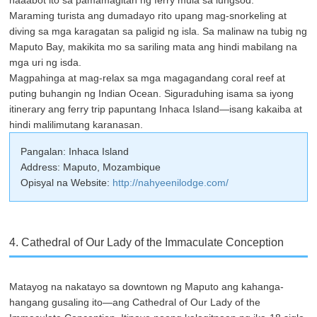
Maraming turista ang dumadayo rito upang mag-snorkeling at
diving sa mga karagatan sa paligid ng isla. Sa malinaw na tubig ng
Maputo Bay, makikita mo sa sariling mata ang hindi mabilang na
mga uri ng isda.
Magpahinga at mag-relax sa mga magagandang coral reef at
puting buhangin ng Indian Ocean. Siguraduhing isama sa iyong
itinerary ang ferry trip papuntang Inhaca Island—isang kakaiba at
hindi malilimutang karanasan.
Pangalan: Inhaca Island
Address: Maputo, Mozambique
Opisyal na Website:
http://nahyeenilodge.com/
4. Cathedral of Our Lady of the Immaculate Conception
Matayog na nakatayo sa downtown ng Maputo ang kahanga-
hangang gusaling ito—ang Cathedral of Our Lady of the