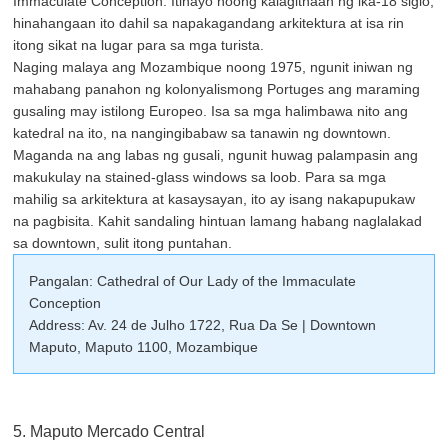
Immaculate Conception. Itinayo noong kalagitnaan ng ika-18 siglo,
hinahangaan ito dahil sa napakagandang arkitektura at isa rin
itong sikat na lugar para sa mga turista.
Naging malaya ang Mozambique noong 1975, ngunit iniwan ng
mahabang panahon ng kolonyalismong Portuges ang maraming
gusaling may istilong Europeo. Isa sa mga halimbawa nito ang
katedral na ito, na nangingibabaw sa tanawin ng downtown.
Maganda na ang labas ng gusali, ngunit huwag palampasin ang
makukulay na stained-glass windows sa loob. Para sa mga
mahilig sa arkitektura at kasaysayan, ito ay isang nakapupukaw
na pagbisita. Kahit sandaling hintuan lamang habang naglalakad
sa downtown, sulit itong puntahan.
Pangalan: Cathedral of Our Lady of the Immaculate
Conception
Address: Av. 24 de Julho 1722, Rua Da Se | Downtown
Maputo, Maputo 1100, Mozambique
5. Maputo Mercado Central