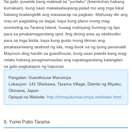
Sa gabi, puwede kang makisali sa "yuntaku" (kwentuhan habang
kumakain), kung saan makakadaupang-palad mo ang mga lokal
habang tinatangkilik ang masasarap na pagkain. Mahusay din ang
may-ari pagdating sa dagat, kaya kung plano mong mag-
snorkeling sa Tarama Island, huwag mahiyang humingi ng tips
para sa pinakamagandang spot. Ang dining area ay eksklusibo
para sa mga bisita, kaya kung gusto mong tikman ang
pinakasariwang seafood ng isla, mag-book na ng iyong pananatili.
Mayroon ding hardin sa guesthouse, kung saan pwede kang mag-
relaks habang pinagmamasdan ang napakagandang kalangitan
sa gabi pagkatapos ng hapunan.
Pangalan: Guesthouse Marumiya
Lokasyon: 141 Shiokawa, Tarama Village, Distrito ng Miyako,
Okinawa, Japan
Opisyal na Website:
http://minsyukumarumiya.net/index.html
6. Yume Patio Tarama