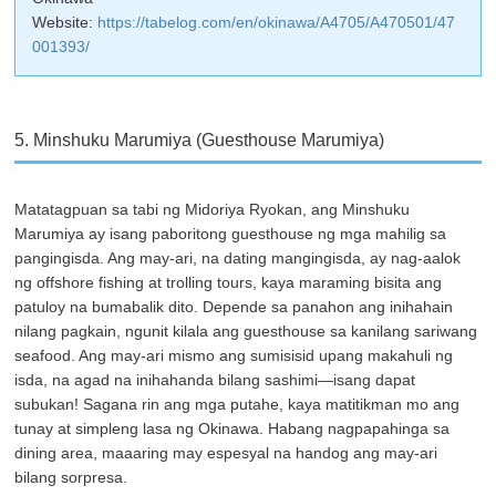
Website:
https://tabelog.com/en/okinawa/A4705/A470501/47
001393/
5. Minshuku Marumiya (Guesthouse Marumiya)
Matatagpuan sa tabi ng Midoriya Ryokan, ang Minshuku
Marumiya ay isang paboritong guesthouse ng mga mahilig sa
pangingisda. Ang may-ari, na dating mangingisda, ay nag-aalok
ng offshore fishing at trolling tours, kaya maraming bisita ang
patuloy na bumabalik dito. Depende sa panahon ang inihahain
nilang pagkain, ngunit kilala ang guesthouse sa kanilang sariwang
seafood. Ang may-ari mismo ang sumisisid upang makahuli ng
isda, na agad na inihahanda bilang sashimi—isang dapat
subukan! Sagana rin ang mga putahe, kaya matitikman mo ang
tunay at simpleng lasa ng Okinawa. Habang nagpapahinga sa
dining area, maaaring may espesyal na handog ang may-ari
bilang sorpresa.