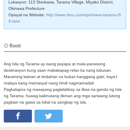
Lokasyon: 113 Shiokawa, Tarama Village, Miyako District,
Okinawa Prefecture
Opisyal na Website:
http://www.ritou.com/spot/view-tarama-t5
9.html
◎ Buod
Ang Isla ng Tarama ay isang payapa at mala-paraisong
destinasyon kung saan makakapag-relax ka nang lubusan.
Maraming kainan at tindahan na bukas hanggang gabi, kaya’t
malaya kang mamasyal nang hindi nagmamadali.
Pagkatapos ng masayang paglalakbay sa likas na ganda ng Isla
ng Tarama, huwag kalimutang tikman ang mga sariwang lutong
pagkain na gawa sa lokal na sangkap ng isla.