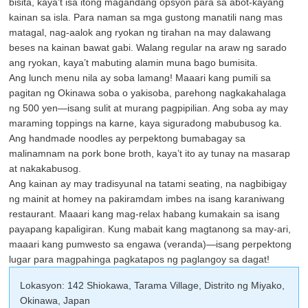
bisita, kaya’t isa itong magandang opsyon para sa abot-kayang
kainan sa isla. Para naman sa mga gustong manatili nang mas
matagal, nag-aalok ang ryokan ng tirahan na may dalawang
beses na kainan bawat gabi. Walang regular na araw ng sarado
ang ryokan, kaya’t mabuting alamin muna bago bumisita.
Ang lunch menu nila ay soba lamang! Maaari kang pumili sa
pagitan ng Okinawa soba o yakisoba, parehong nagkakahalaga
ng 500 yen—isang sulit at murang pagpipilian. Ang soba ay may
maraming toppings na karne, kaya siguradong mabubusog ka.
Ang handmade noodles ay perpektong bumabagay sa
malinamnam na pork bone broth, kaya’t ito ay tunay na masarap
at nakakabusog.
Ang kainan ay may tradisyunal na tatami seating, na nagbibigay
ng mainit at homey na pakiramdam imbes na isang karaniwang
restaurant. Maaari kang mag-relax habang kumakain sa isang
payapang kapaligiran. Kung mabait kang magtanong sa may-ari,
maaari kang pumwesto sa engawa (veranda)—isang perpektong
lugar para magpahinga pagkatapos ng paglangoy sa dagat!
Lokasyon: 142 Shiokawa, Tarama Village, Distrito ng Miyako,
Okinawa, Japan