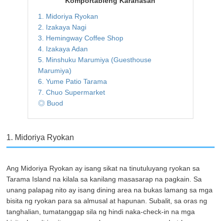
Komportableng Karanasan
1. Midoriya Ryokan
2. Izakaya Nagi
3. Hemingway Coffee Shop
4. Izakaya Adan
5. Minshuku Marumiya (Guesthouse
Marumiya)
6. Yume Patio Tarama
7. Chuo Supermarket
◎ Buod
1. Midoriya Ryokan
Ang Midoriya Ryokan ay isang sikat na tinutuluyang ryokan sa
Tarama Island na kilala sa kanilang masasarap na pagkain. Sa
unang palapag nito ay isang dining area na bukas lamang sa mga
bisita ng ryokan para sa almusal at hapunan. Subalit, sa oras ng
tanghalian, tumatanggap sila ng hindi naka-check-in na mga