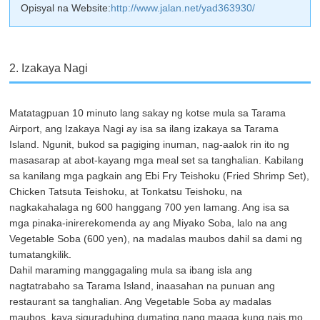
Opisyal na Website:
http://www.jalan.net/yad363930/
2. Izakaya Nagi
Matatagpuan 10 minuto lang sakay ng kotse mula sa Tarama
Airport, ang Izakaya Nagi ay isa sa ilang izakaya sa Tarama
Island. Ngunit, bukod sa pagiging inuman, nag-aalok rin ito ng
masasarap at abot-kayang mga meal set sa tanghalian. Kabilang
sa kanilang mga pagkain ang Ebi Fry Teishoku (Fried Shrimp Set),
Chicken Tatsuta Teishoku, at Tonkatsu Teishoku, na
nagkakahalaga ng 600 hanggang 700 yen lamang. Ang isa sa
mga pinaka-inirerekomenda ay ang Miyako Soba, lalo na ang
Vegetable Soba (600 yen), na madalas maubos dahil sa dami ng
tumatangkilik.
Dahil maraming manggagaling mula sa ibang isla ang
nagtatrabaho sa Tarama Island, inaasahan na punuan ang
restaurant sa tanghalian. Ang Vegetable Soba ay madalas
maubos, kaya siguraduhing dumating nang maaga kung nais mo