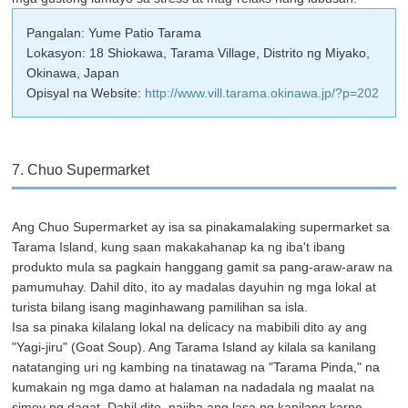
Pangalan: Yume Patio Tarama
Lokasyon: 18 Shiokawa, Tarama Village, Distrito ng Miyako,
Okinawa, Japan
Opisyal na Website:
http://www.vill.tarama.okinawa.jp/?p=202
7. Chuo Supermarket
Ang Chuo Supermarket ay isa sa pinakamalaking supermarket sa
Tarama Island, kung saan makakahanap ka ng iba't ibang
produkto mula sa pagkain hanggang gamit sa pang-araw-araw na
pamumuhay. Dahil dito, ito ay madalas dayuhin ng mga lokal at
turista bilang isang maginhawang pamilihan sa isla.
Isa sa pinaka kilalang lokal na delicacy na mabibili dito ay ang
"Yagi-jiru" (Goat Soup). Ang Tarama Island ay kilala sa kanilang
natatanging uri ng kambing na tinatawag na "Tarama Pinda," na
kumakain ng mga damo at halaman na nadadala ng maalat na
simoy ng dagat. Dahil dito, naiiba ang lasa ng kanilang karne