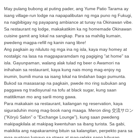
May pulang bubong at puting pader, ang Yume Patio Tarama ay
isang village-run lodge na napapalibutan ng mga puno ng Fukugi,
na nagbibigay ng payapang ambiance at tunay na Okinawan vibe.
Sa restaurant ng lodge, makakatikim ka ng homemade Okinawan
cuisine gamit ang lokal na sangkap. Para sa mahilig kumain,
pwedeng magpa-refill ng kanin nang libre!
Ang pagkain ay niluluto ng mga ina ng isla, kaya may homey at
nostalgic na lasa na magpaparamdam ng pagiging "at home" sa
isla. Gayunpaman, walang alak tulad ng beer o Awamori na
inihahain sa restaurant, kaya kung nais mong mag-enjoy ng
inumin, bumili muna sa isang lokal na tindahan bago pumunta.
Bukod sa masasarap na pagkain, pwede mo ring subukan ang
paggawa ng tradisyunal na tofu at black sugar, kung saan
matitikman mo ang sarili mong gawa.
Para makakain sa restaurant, kailangan ng reservation, kaya
siguraduhin mong mag-book nang maaga. Meron ding 交流サロン
("Kōryū Salon" o "Exchange Lounge"), kung saan pwedeng
makipagkilala at makipag kwentuhan sa ibang turista. Sa gabi,
makikita ang napakaraming bituin sa kalangitan, perpekto para sa
mga gustong lumayo sa stress at mag-relaks nang lubusan.