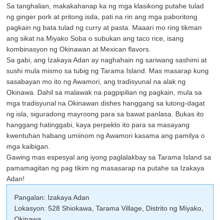
Sa tanghalian, makakahanap ka ng mga klasikong putahe tulad
ng ginger pork at pritong isda, pati na rin ang mga paboritong
pagkain ng bata tulad ng curry at pasta. Maaari mo ring tikman
ang sikat na Miyako Soba o subukan ang taco rice, isang
kombinasyon ng Okinawan at Mexican flavors.
Sa gabi, ang Izakaya Adan ay naghahain ng sariwang sashimi at
sushi mula mismo sa tubig ng Tarama Island. Mas masarap kung
sasabayan mo ito ng Awamori, ang tradisyunal na alak ng
Okinawa. Dahil sa malawak na pagpipilian ng pagkain, mula sa
mga tradisyunal na Okinawan dishes hanggang sa lutong-dagat
ng isla, siguradong mayroong para sa bawat panlasa. Bukas ito
hanggang hatinggabi, kaya perpekto ito para sa masayang
kwentuhan habang umiinom ng Awamori kasama ang pamilya o
mga kaibigan.
Gawing mas espesyal ang iyong paglalakbay sa Tarama Island sa
pamamagitan ng pag tikim ng masasarap na putahe sa Izakaya
Adan!
Pangalan: Izakaya Adan
Lokasyon: 528 Shiokawa, Tarama Village, Distrito ng Miyako,
Okinawa