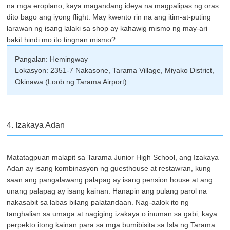
na mga eroplano, kaya magandang ideya na magpalipas ng oras
dito bago ang iyong flight. May kwento rin na ang itim-at-puting
larawan ng isang lalaki sa shop ay kahawig mismo ng may-ari—
bakit hindi mo ito tingnan mismo?
Pangalan: Hemingway
Lokasyon: 2351-7 Nakasone, Tarama Village, Miyako District,
Okinawa (Loob ng Tarama Airport)
4. Izakaya Adan
Matatagpuan malapit sa Tarama Junior High School, ang Izakaya
Adan ay isang kombinasyon ng guesthouse at restawran, kung
saan ang pangalawang palapag ay isang pension house at ang
unang palapag ay isang kainan. Hanapin ang pulang parol na
nakasabit sa labas bilang palatandaan. Nag-aalok ito ng
tanghalian sa umaga at nagiging izakaya o inuman sa gabi, kaya
perpekto itong kainan para sa mga bumibisita sa Isla ng Tarama.