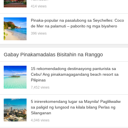
414 views
Pinaka-popular na pasalubong sa Seychelles: Coco
de Mer na palamuti – paborito ng mga biyahero
396 views
Gabay Pinakamadalas Bisitahin na Ranggo
15 rekomendadong destinasyong panturista sa
Cebu! Ang pinakamagagandang beach resort sa
Pilipinas
7,452 views
5 inirerekomendang lugar sa Maynila! Pagliliwaliw
sa paligid ng lungsod na kilala bilang Perlas ng
Silanganan
4,046 views