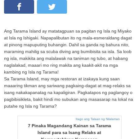
Ang Tarama Island ay matatagpuan sa pagitan ng Isla ng Miyako
at Isla ng Ishigaki. Napapalibutan ito ng mala-esmeraldang dagat
at pinong mapuputing buhangin. Dahil sa ganda ng bahura nito,
maraming mahilig sa scuba diving ang bumibisita sa isla. Sa loob
ng isla, makikita ang malalawak na taniman ng tubo, at habang
naglalakad, maaari mo ring makita ang kaakit-akit na mga
kambing ng Isla ng Tarama!
Sa Tarama Island, may mga restoran at izakaya kung saan
maaaring tikman ang sariwang pagkaing-dagat at mag-relaks sa
isang nakakapanatag na kapaligiran. Pagkatapos ng paglangoy o
pagbibisikleta, bakit hindi mo subukan ang masasarap na lokal na
putahe ng Isla ng Tarama?
Itago ang Talaan ng Nilalaman
7 Pinaka Magandang Kainan sa Tarama
Island para sa Isang Relaks at