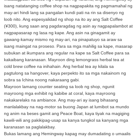
isang natatanging coffee shop na nagpapakita ng pagmamahal ng
may-ari hindi lang sa pangalan kundi pati na rin sa disenyo ng
loob nito. Ang espesyalidad ng shop na ito ay ang Salt Coffee
(¥300), kung saan ang pagdaragdag ng asin ay nagpapalambot at
nagpapasarap ng lasa ng kape. Ang asin na ginagamit ay
gawang-kamay mismo ng may-ari, na pinapatuyo sa araw sa
isang maingat na proseso. Para sa mga mahilig sa kape, masarap
subukan at ikumpara ang regular na kape sa Salt Coffee para sa
kakaibang karanasan. Mayroon ding lemongrass herbal tea at
cold brew coffee na inihahain. Ang herbal tea ay kilala sa
pagtulong sa hangover, kaya perpekto ito sa mga nakainom ng
sobra sa Ichina noong nakaraang gabi.
Mayroon lamang counter seating sa loob ng shop, ngunit
mayroong mga exhibit ng kabibe at coral, kaya mayroong
nakakarelaks na ambiance. Ang may-ari ay isang bihasang
manlalakbay na nag-motor sa buong Japan at lumibot sa mundo
ng anim na beses gamit ang Peace Boat, kaya tiyak na magiging
kawili-wili ang pakikipag-usap sa kanya tungkol sa kanyang mga
karanasan sa paglalakbay.
Bukas lamang ang Hemingway kapag may dumadating o umaalis