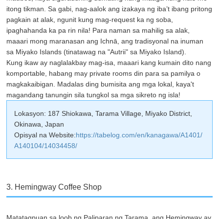
itong tikman. Sa gabi, nag-aalok ang izakaya ng iba’t ibang pritong
pagkain at alak, ngunit kung mag-request ka ng soba,
ipaghahanda ka pa rin nila! Para naman sa mahilig sa alak,
maaari mong maranasan ang Ichnā, ang tradisyonal na inuman
sa Miyako Islands (tinatawag na "Autrii" sa Miyako Island).
Kung ikaw ay naglalakbay mag-isa, maaari kang kumain dito nang
komportable, habang may private rooms din para sa pamilya o
magkakaibigan. Madalas ding bumisita ang mga lokal, kaya't
magandang tanungin sila tungkol sa mga sikreto ng isla!
Lokasyon: 187 Shiokawa, Tarama Village, Miyako District,
Okinawa, Japan
Opisyal na Website:
https://tabelog.com/en/kanagawa/A1401/
A140104/14034458/
3. Hemingway Coffee Shop
Matatagpuan sa loob ng Paliparan ng Tarama, ang Hemingway ay