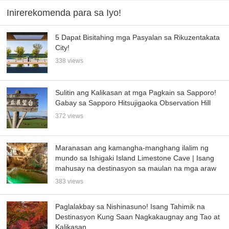
Inirerekomenda para sa Iyo!
5 Dapat Bisitahing mga Pasyalan sa Rikuzentakata
City!
338 views
Sulitin ang Kalikasan at mga Pagkain sa Sapporo!
Gabay sa Sapporo Hitsujigaoka Observation Hill
372 views
Maranasan ang kamangha-manghang ilalim ng
mundo sa Ishigaki Island Limestone Cave | Isang
mahusay na destinasyon sa maulan na mga araw
383 views
Paglalakbay sa Nishinasuno! Isang Tahimik na
Destinasyon Kung Saan Nagkakaugnay ang Tao at
Kalikasan