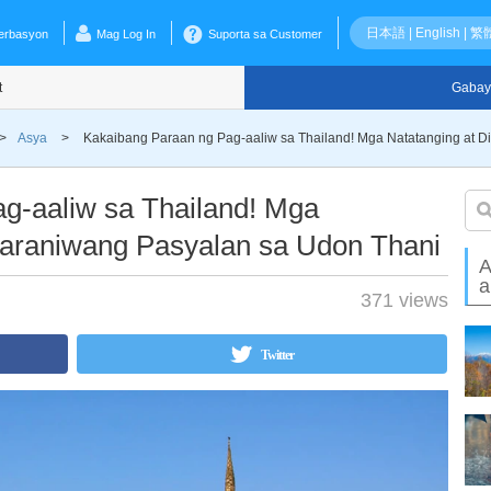
日本語
|
English
|
繁
erbasyon
Mag Log In
Suporta sa Customer
t
Gabay
>
Asya
>
Kakaibang Paraan ng Pag-aaliw sa Thailand! Mga Natatanging at 
g-aaliw sa Thailand! Mga
karaniwang Pasyalan sa Udon Thani
A
a
371 views
Twitter