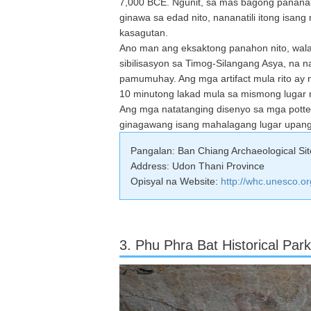
7,000 BCE. Ngunit, sa mas bagong pananali
ginawa sa edad nito, nananatili itong isan
kasagutan.
Ano man ang eksaktong panahon nito, wal
sibilisasyon sa Timog-Silangang Asya, na
pamumuhay. Ang mga artifact mula rito ay
10 minutong lakad mula sa mismong lugar
Ang mga natatanging disenyo sa mga potte
ginagawang isang mahalagang lugar upang b
Pangalan: Ban Chiang Archaeological Sit
Address: Udon Thani Province
Opisyal na Website:
http://whc.unesco.or
3. Phu Phra Bat Historical Park