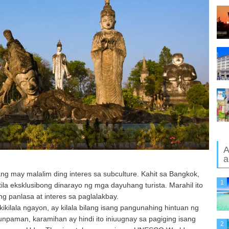
A
a
ng may malalim ding interes sa subculture. Kahit sa Bangkok,
1
ila eksklusibong dinarayo ng mga dayuhang turista. Marahil ito
g panlasa at interes sa paglalakbay.
kilala ngayon, ay kilala bilang isang pangunahing hintuan ng
paman, karamihan ay hindi ito iniuugnay sa pagiging isang
2