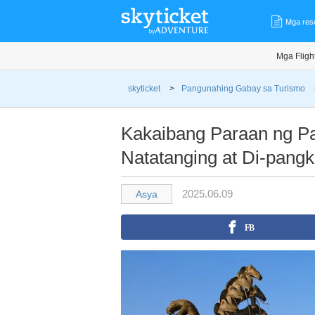
Mga res
Mga Fligh
skyticket
>
Pangunahing Gabay sa Turismo
Kakaibang Paraan ng Pa
Natatanging at Di-pang
2025.06.09
Asya
FB