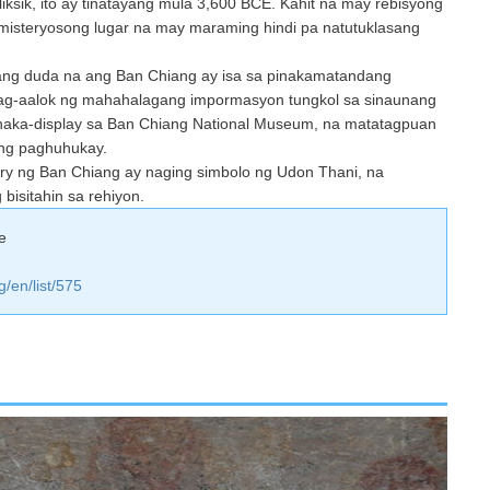
ksik, ito ay tinatayang mula 3,600 BCE. Kahit na may rebisyong
g misteryosong lugar na may maraming hindi pa natutuklasang
ang duda na ang Ban Chiang ay isa sa pinakamatandang
 nag-aalok ng mahahalagang impormasyon tungkol sa sinaunang
 naka-display sa Ban Chiang National Museum, na matatagpuan
 ng paghuhukay.
ry ng Ban Chiang ay naging simbolo ng Udon Thani, na
isitahin sa rehiyon.
e
g/en/list/575