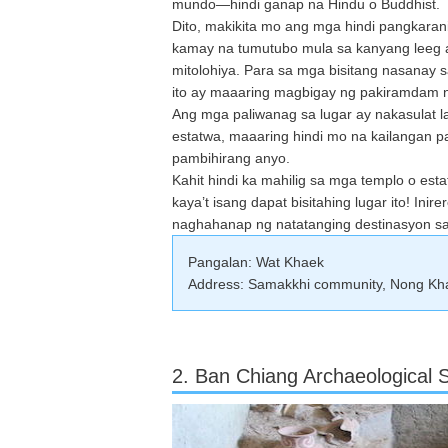
mundo—hindi ganap na Hindu o Buddhist.
Dito, makikita mo ang mga hindi pangkara
kamay na tumutubo mula sa kanyang leeg a
mitolohiya. Para sa mga bisitang nasanay 
ito ay maaaring magbigay ng pakiramdam n
Ang mga paliwanag sa lugar ay nakasulat 
estatwa, maaaring hindi mo na kailangan
pambihirang anyo.
Kahit hindi ka mahilig sa mga templo o es
kaya’t isang dapat bisitahing lugar ito! Ini
naghahanap ng natatanging destinasyon s
Pangalan: Wat Khaek
Address: Samakkhi community, Nong Kha
2. Ban Chiang Archaeological S