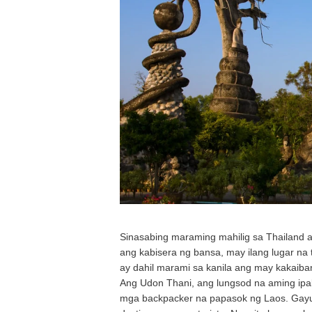
Sinasabing maraming mahilig sa Thailand a
ang kabisera ng bansa, may ilang lugar na t
ay dahil marami sa kanila ang may kakaiban
Ang Udon Thani, ang lungsod na aming ipaki
mga backpacker na papasok ng Laos. Gayun