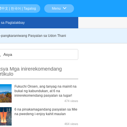
體中文
|
한국어
|
Tagalog
Menu
 sa Paglalakbay
Di-pangkaraniwang Pasyalan sa Udon Thani
sya Mga inirerekomendang
rtikulo
Fukuchi Onsen, ang tanyag na mainit na
bukal ng kabundukan, at 6 na
inirerekomendang pasyalan sa lugar!
474 views
6 na pinakamagandang pasyalan sa Mie
na pwedeng i-enjoy kahit maulan
464 views