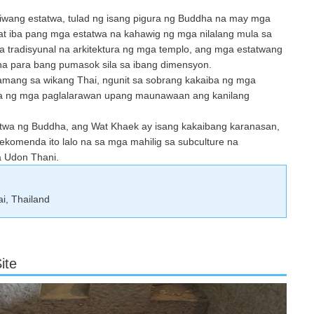
niwang estatwa, tulad ng isang pigura ng Buddha na may mga
t iba pang mga estatwa na kahawig ng mga nilalang mula sa
sa tradisyunal na arkitektura ng mga templo, ang mga estatwang
a para bang pumasok sila sa ibang dimensyon.
lamang sa wikang Thai, ngunit sa sobrang kakaiba ng mga
 pa ng mga paglalarawan upang maunawaan ang kanilang
tatwa ng Buddha, ang Wat Khaek ay isang kakaibang karanasan,
rerekomenda ito lalo na sa mga mahilig sa subculture na
a Udon Thani.
i, Thailand
ite