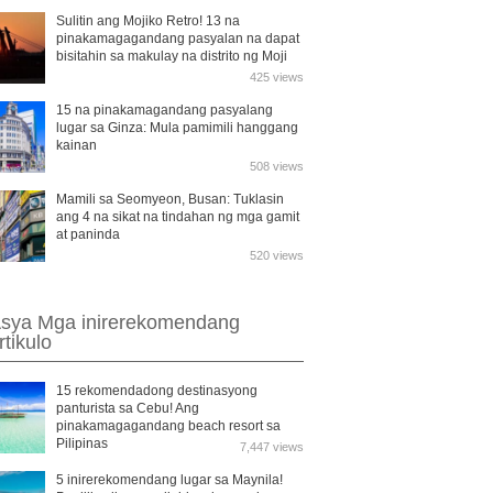
Sulitin ang Mojiko Retro! 13 na
pinakamagagandang pasyalan na dapat
bisitahin sa makulay na distrito ng Moji
425 views
15 na pinakamagandang pasyalang
lugar sa Ginza: Mula pamimili hanggang
kainan
508 views
Mamili sa Seomyeon, Busan: Tuklasin
ang 4 na sikat na tindahan ng mga gamit
at paninda
520 views
sya Mga inirerekomendang
rtikulo
15 rekomendadong destinasyong
panturista sa Cebu! Ang
pinakamagagandang beach resort sa
Pilipinas
7,447 views
5 inirerekomendang lugar sa Maynila!