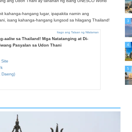
 bang ang Udon Thani ay tahanan ng isang UNESCO World
nit kahanga-hangang lugar, ipapakita namin ang
i, isang kahanga-hangang lungsod sa hilagang Thailand!
3
Itago ang Talaan ng Nilalaman
-aaliw sa Thailand! Mga Natatanging at Di-
4
iwang Pasyalan sa Udon Thani
 Site
rk
5
a Daeng)