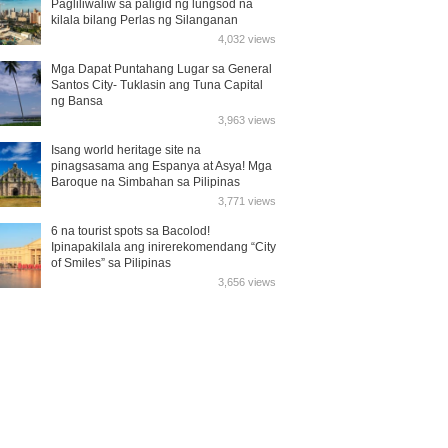
Pagliliwaliw sa paligid ng lungsod na
kilala bilang Perlas ng Silanganan
4,032 views
Mga Dapat Puntahang Lugar sa General
Santos City- Tuklasin ang Tuna Capital
ng Bansa
3,963 views
Isang world heritage site na
pinagsasama ang Espanya at Asya! Mga
Baroque na Simbahan sa Pilipinas
3,771 views
6 na tourist spots sa Bacolod!
Ipinapakilala ang inirerekomendang “City
of Smiles” sa Pilipinas
3,656 views