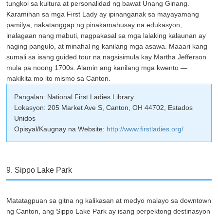
tungkol sa kultura at personalidad ng bawat Unang Ginang.
Karamihan sa mga First Lady ay ipinanganak sa mayayamang
pamilya, nakatanggap ng pinakamahusay na edukasyon,
inalagaan nang mabuti, nagpakasal sa mga lalaking kalaunan ay
naging pangulo, at minahal ng kanilang mga asawa. Maaari kang
sumali sa isang guided tour na nagsisimula kay Martha Jefferson
mula pa noong 1700s. Alamin ang kanilang mga kwento —
makikita mo ito mismo sa Canton.
Pangalan: National First Ladies Library
Lokasyon: 205 Market Ave S, Canton, OH 44702, Estados
Unidos
Opisyal/Kaugnay na Website:
http://www.firstladies.org/
9. Sippo Lake Park
Matatagpuan sa gitna ng kalikasan at medyo malayo sa downtown
ng Canton, ang Sippo Lake Park ay isang perpektong destinasyon