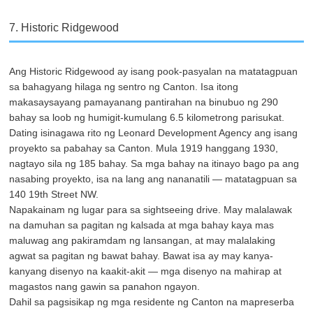
7. Historic Ridgewood
Ang Historic Ridgewood ay isang pook-pasyalan na matatagpuan
sa bahagyang hilaga ng sentro ng Canton. Isa itong
makasaysayang pamayanang pantirahan na binubuo ng 290
bahay sa loob ng humigit-kumulang 6.5 kilometrong parisukat.
Dating isinagawa rito ng Leonard Development Agency ang isang
proyekto sa pabahay sa Canton. Mula 1919 hanggang 1930,
nagtayo sila ng 185 bahay. Sa mga bahay na itinayo bago pa ang
nasabing proyekto, isa na lang ang nananatili — matatagpuan sa
140 19th Street NW.
Napakainam ng lugar para sa sightseeing drive. May malalawak
na damuhan sa pagitan ng kalsada at mga bahay kaya mas
maluwag ang pakiramdam ng lansangan, at may malalaking
agwat sa pagitan ng bawat bahay. Bawat isa ay may kanya-
kanyang disenyo na kaakit-akit — mga disenyo na mahirap at
magastos nang gawin sa panahon ngayon.
Dahil sa pagsisikap ng mga residente ng Canton na mapreserba