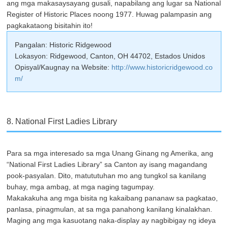
ang mga makasaysayang gusali, napabilang ang lugar sa National
Register of Historic Places noong 1977. Huwag palampasin ang
pagkakataong bisitahin ito!
Pangalan: Historic Ridgewood
Lokasyon: Ridgewood, Canton, OH 44702, Estados Unidos
Opisyal/Kaugnay na Website:
http://www.historicridgewood.co
m/
8. National First Ladies Library
Para sa mga interesado sa mga Unang Ginang ng Amerika, ang
“National First Ladies Library” sa Canton ay isang magandang
pook-pasyalan. Dito, matututuhan mo ang tungkol sa kanilang
buhay, mga ambag, at mga naging tagumpay.
Makakakuha ang mga bisita ng kakaibang pananaw sa pagkatao,
panlasa, pinagmulan, at sa mga panahong kanilang kinalakhan.
Maging ang mga kasuotang naka-display ay nagbibigay ng ideya