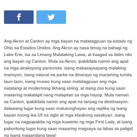
Ang Akron at Canton ay mga bayan na matatagpuan sa estado ng
Ohio sa Estados Unidos. Ang Akron ay nasa timog na bahagi ng
Lake Erie, isa sa Limang Malalaking Lawa, at kaagad sa ilalim nito
ang bayan ng Canton. Mula sa Akron, ipakikilala namin ang apat
na mga atraksyong panturista: isang makasaysayang malaking
mansyon, isang natural na parke na dinarayo ng maraming turista
taun-taon, isang museo kung saan matatagpuan ang mga
natatangi at modernong likhang sining, at isang zoo kung saan
maaaring makalapit nang malapitan sa mga hayop. Mula naman
sa Canton, ipakikilala namin ang apat na tanyag na destinasyon:
dalawang lugar kung saan matutunghayan ang replika ng isang
bayan noong ika-19 na siglo at mga klasikong sasakyan, isang
lugar na nagpapakita ng mga kuwento ng mga First Lady, at isang
paboritong lugar kung saan maaaring magsaya sa labas sa paligid
ng isang magandang lawa!