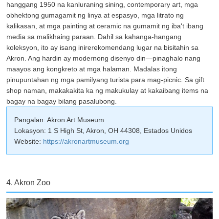
hanggang 1950 na kanluraning sining, contemporary art, mga
obhektong gumagamit ng linya at espasyo, mga litrato ng
kalikasan, at mga painting at ceramic na gumamit ng iba't ibang
media sa malikhaing paraan. Dahil sa kahanga-hangang
koleksyon, ito ay isang inirerekomendang lugar na bisitahin sa
Akron. Ang hardin ay modernong disenyo din—pinaghalo nang
maayos ang kongkreto at mga halaman. Madalas itong
pinupuntahan ng mga pamilyang turista para mag-picnic. Sa gift
shop naman, makakakita ka ng makukulay at kakaibang items na
bagay na bagay bilang pasalubong.
Pangalan: Akron Art Museum
Lokasyon: 1 S High St, Akron, OH 44308, Estados Unidos
Website:
https://akronartmuseum.org
4. Akron Zoo