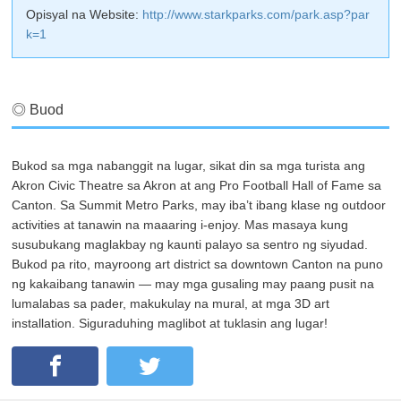
Opisyal na Website:
http://www.starkparks.com/park.asp?par
k=1
◎ Buod
Bukod sa mga nabanggit na lugar, sikat din sa mga turista ang
Akron Civic Theatre sa Akron at ang Pro Football Hall of Fame sa
Canton. Sa Summit Metro Parks, may iba’t ibang klase ng outdoor
activities at tanawin na maaaring i-enjoy. Mas masaya kung
susubukang maglakbay ng kaunti palayo sa sentro ng siyudad.
Bukod pa rito, mayroong art district sa downtown Canton na puno
ng kakaibang tanawin — may mga gusaling may paang pusit na
lumalabas sa pader, makukulay na mural, at mga 3D art
installation. Siguraduhing maglibot at tuklasin ang lugar!