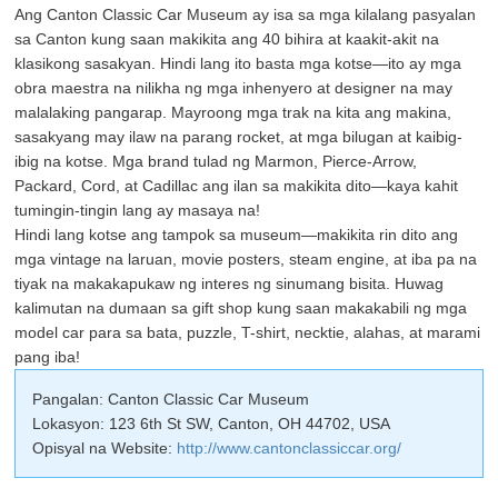
Ang Canton Classic Car Museum ay isa sa mga kilalang pasyalan
sa Canton kung saan makikita ang 40 bihira at kaakit-akit na
klasikong sasakyan. Hindi lang ito basta mga kotse—ito ay mga
obra maestra na nilikha ng mga inhenyero at designer na may
malalaking pangarap. Mayroong mga trak na kita ang makina,
sasakyang may ilaw na parang rocket, at mga bilugan at kaibig-
ibig na kotse. Mga brand tulad ng Marmon, Pierce-Arrow,
Packard, Cord, at Cadillac ang ilan sa makikita dito—kaya kahit
tumingin-tingin lang ay masaya na!
Hindi lang kotse ang tampok sa museum—makikita rin dito ang
mga vintage na laruan, movie posters, steam engine, at iba pa na
tiyak na makakapukaw ng interes ng sinumang bisita. Huwag
kalimutan na dumaan sa gift shop kung saan makakabili ng mga
model car para sa bata, puzzle, T-shirt, necktie, alahas, at marami
pang iba!
Pangalan: Canton Classic Car Museum
Lokasyon: 123 6th St SW, Canton, OH 44702, USA
Opisyal na Website:
http://www.cantonclassiccar.org/