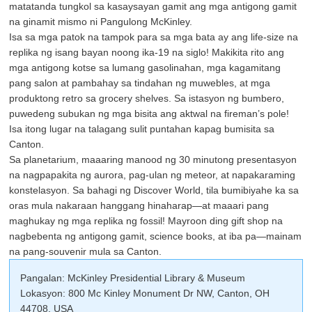
matatanda tungkol sa kasaysayan gamit ang mga antigong gamit
na ginamit mismo ni Pangulong McKinley.
Isa sa mga patok na tampok para sa mga bata ay ang life-size na
replika ng isang bayan noong ika-19 na siglo! Makikita rito ang
mga antigong kotse sa lumang gasolinahan, mga kagamitang
pang salon at pambahay sa tindahan ng muwebles, at mga
produktong retro sa grocery shelves. Sa istasyon ng bumbero,
puwedeng subukan ng mga bisita ang aktwal na fireman’s pole!
Isa itong lugar na talagang sulit puntahan kapag bumisita sa
Canton.
Sa planetarium, maaaring manood ng 30 minutong presentasyon
na nagpapakita ng aurora, pag-ulan ng meteor, at napakaraming
konstelasyon. Sa bahagi ng Discover World, tila bumibiyahe ka sa
oras mula nakaraan hanggang hinaharap—at maaari pang
maghukay ng mga replika ng fossil! Mayroon ding gift shop na
nagbebenta ng antigong gamit, science books, at iba pa—mainam
na pang-souvenir mula sa Canton.
Pangalan: McKinley Presidential Library & Museum
Lokasyon: 800 Mc Kinley Monument Dr NW, Canton, OH
44708, USA