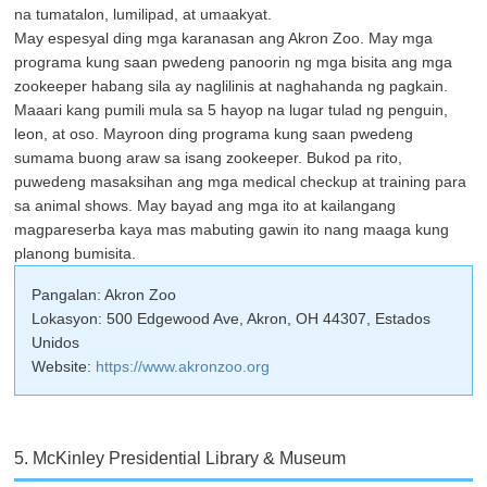
na tumatalon, lumilipad, at umaakyat.
May espesyal ding mga karanasan ang Akron Zoo. May mga
programa kung saan pwedeng panoorin ng mga bisita ang mga
zookeeper habang sila ay naglilinis at naghahanda ng pagkain.
Maaari kang pumili mula sa 5 hayop na lugar tulad ng penguin,
leon, at oso. Mayroon ding programa kung saan pwedeng
sumama buong araw sa isang zookeeper. Bukod pa rito,
puwedeng masaksihan ang mga medical checkup at training para
sa animal shows. May bayad ang mga ito at kailangang
magpareserba kaya mas mabuting gawin ito nang maaga kung
planong bumisita.
Pangalan: Akron Zoo
Lokasyon: 500 Edgewood Ave, Akron, OH 44307, Estados
Unidos
Website:
https://www.akronzoo.org
5. McKinley Presidential Library & Museum