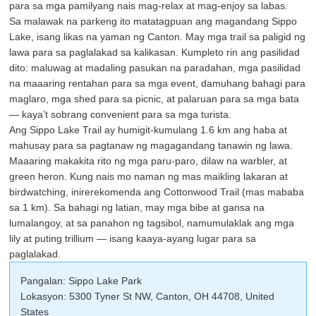
para sa mga pamilyang nais mag-relax at mag-enjoy sa labas.
Sa malawak na parkeng ito matatagpuan ang magandang Sippo
Lake, isang likas na yaman ng Canton. May mga trail sa paligid ng
lawa para sa paglalakad sa kalikasan. Kumpleto rin ang pasilidad
dito: maluwag at madaling pasukan na paradahan, mga pasilidad
na maaaring rentahan para sa mga event, damuhang bahagi para
maglaro, mga shed para sa picnic, at palaruan para sa mga bata
— kaya’t sobrang convenient para sa mga turista.
Ang Sippo Lake Trail ay humigit-kumulang 1.6 km ang haba at
mahusay para sa pagtanaw ng magagandang tanawin ng lawa.
Maaaring makakita rito ng mga paru-paro, dilaw na warbler, at
green heron. Kung nais mo naman ng mas maikling lakaran at
birdwatching, inirerekomenda ang Cottonwood Trail (mas mababa
sa 1 km). Sa bahagi ng latian, may mga bibe at gansa na
lumalangoy, at sa panahon ng tagsibol, namumulaklak ang mga
lily at puting trillium — isang kaaya-ayang lugar para sa
paglalakad.
Pangalan: Sippo Lake Park
Lokasyon: 5300 Tyner St NW, Canton, OH 44708, United
States