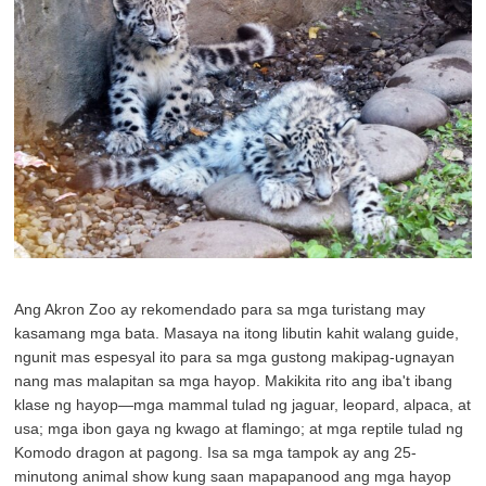
Ang Akron Zoo ay rekomendado para sa mga turistang may
kasamang mga bata. Masaya na itong libutin kahit walang guide,
ngunit mas espesyal ito para sa mga gustong makipag-ugnayan
nang mas malapitan sa mga hayop. Makikita rito ang iba't ibang
klase ng hayop—mga mammal tulad ng jaguar, leopard, alpaca, at
usa; mga ibon gaya ng kwago at flamingo; at mga reptile tulad ng
Komodo dragon at pagong. Isa sa mga tampok ay ang 25-
minutong animal show kung saan mapapanood ang mga hayop