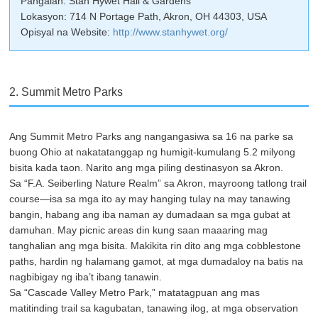
Pangalan: Stan Hywet Hall & Gardens
Lokasyon: 714 N Portage Path, Akron, OH 44303, USA
Opisyal na Website:
http://www.stanhywet.org/
2. Summit Metro Parks
Ang Summit Metro Parks ang nangangasiwa sa 16 na parke sa
buong Ohio at nakatatanggap ng humigit-kumulang 5.2 milyong
bisita kada taon. Narito ang mga piling destinasyon sa Akron.
Sa “F.A. Seiberling Nature Realm” sa Akron, mayroong tatlong trail
course—isa sa mga ito ay may hanging tulay na may tanawing
bangin, habang ang iba naman ay dumadaan sa mga gubat at
damuhan. May picnic areas din kung saan maaaring mag
tanghalian ang mga bisita. Makikita rin dito ang mga cobblestone
paths, hardin ng halamang gamot, at mga dumadaloy na batis na
nagbibigay ng iba’t ibang tanawin.
Sa “Cascade Valley Metro Park,” matatagpuan ang mas
matitinding trail sa kagubatan, tanawing ilog, at mga observation