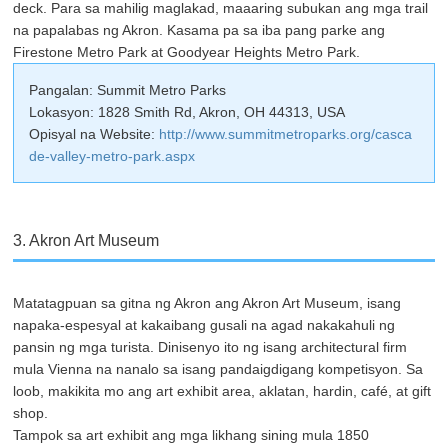
deck. Para sa mahilig maglakad, maaaring subukan ang mga trail
na papalabas ng Akron. Kasama pa sa iba pang parke ang
Firestone Metro Park at Goodyear Heights Metro Park.
Pangalan: Summit Metro Parks
Lokasyon: 1828 Smith Rd, Akron, OH 44313, USA
Opisyal na Website:
http://www.summitmetroparks.org/casca
de-valley-metro-park.aspx
3. Akron Art Museum
Matatagpuan sa gitna ng Akron ang Akron Art Museum, isang
napaka-espesyal at kakaibang gusali na agad nakakahuli ng
pansin ng mga turista. Dinisenyo ito ng isang architectural firm
mula Vienna na nanalo sa isang pandaigdigang kompetisyon. Sa
loob, makikita mo ang art exhibit area, aklatan, hardin, café, at gift
shop.
Tampok sa art exhibit ang mga likhang sining mula 1850