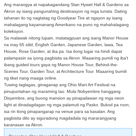
Ang marangya at napakagandang Stan Hywet Hall & Gardens sa
Akron ay isang pangunahing destinasyon ng mga turista. Dating
tahanan ito ng nagtatag ng Goodyear Tire at ngayon ay isang
mahalagang kayamanang Amerikano na puno ng mahahalagang
koleksyon.
Sa malawak nitong lupain, matatagpuan ang isang Manor House
na may 65 silid, English Garden, Japanese Garden, lawa, Tea
House, Rose Garden, at iba pa. Isa itong lugar na hindi dapat
palampasin sa iyong pagbisita sa Akron. Maaaring pumili ng iba't
ibang guided tours gaya ng Manor House Tour, Behind-the-
Scenes Tour, Garden Tour, at Architecture Tour. Maaaring bumili
ng tiket nang maaga online.
Tuwing taglagas, ginaganap ang Ohio Mart Art Festival na
pinupuntahan ng maraming tao. Mula Nobyembre hanggang
Disyembre, ang buong mansion ay pinapailawan ng mga neon
light at dinadagdagan ng mga palamuti ng Pasko. Bukod pa roon,
isa rin itong pinapangarap na venue para sa kasalan. Ang
pagbisita dito ay siguradong magdadala ng mararangyang
karanasan sa Akron.