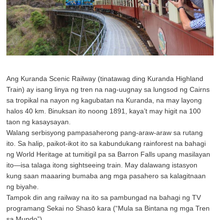
Ang Kuranda Scenic Railway (tinatawag ding Kuranda Highland
Train) ay isang linya ng tren na nag-uugnay sa lungsod ng Cairns
sa tropikal na nayon ng kagubatan na Kuranda, na may layong
halos 40 km. Binuksan ito noong 1891, kaya’t may higit na 100
taon ng kasaysayan.
Walang serbisyong pampasaherong pang-araw-araw sa rutang
ito. Sa halip, paikot-ikot ito sa kabundukang rainforest na bahagi
ng World Heritage at tumitigil pa sa Barron Falls upang masilayan
ito—isa talaga itong sightseeing train. May dalawang istasyon
kung saan maaaring bumaba ang mga pasahero sa kalagitnaan
ng biyahe.
Tampok din ang railway na ito sa pambungad na bahagi ng TV
programang Sekai no Shasō kara (“Mula sa Bintana ng mga Tren
sa Mundo”).