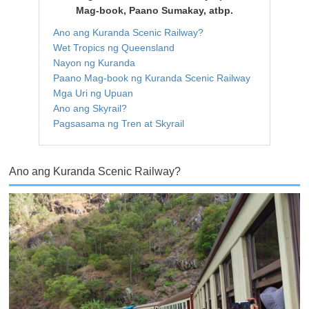
Mag-book, Paano Sumakay, atbp.
Ano ang Kuranda Scenic Railway?
Wet Tropics ng Queensland
Nayon ng Kuranda
Paano Mag-book ng Kuranda Scenic Railway
Mga Uri ng Upuan
Ano ang Skyrail?
Pagsasama ng Tren at Skyrail
Ano ang Kuranda Scenic Railway?