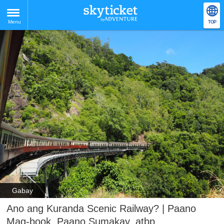
Menu
TOP
Gabay
Ano ang Kuranda Scenic Railway? | Paano
Mag-book, Paano Sumakay, atbp.