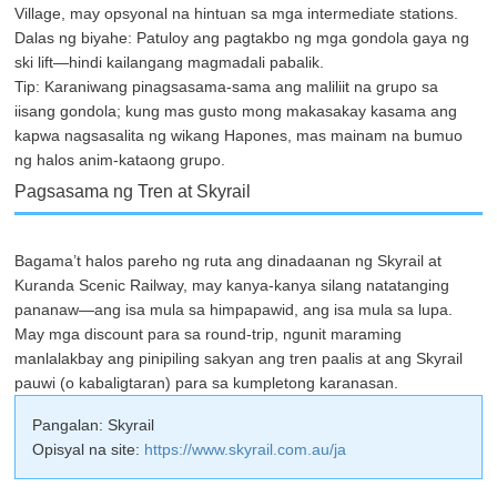
Village, may opsyonal na hintuan sa mga intermediate stations.
Dalas ng biyahe: Patuloy ang pagtakbo ng mga gondola gaya ng
ski lift—hindi kailangang magmadali pabalik.
Tip: Karaniwang pinagsasama-sama ang maliliit na grupo sa
iisang gondola; kung mas gusto mong makasakay kasama ang
kapwa nagsasalita ng wikang Hapones, mas mainam na bumuo
ng halos anim-kataong grupo.
Pagsasama ng Tren at Skyrail
Bagama’t halos pareho ng ruta ang dinadaanan ng Skyrail at
Kuranda Scenic Railway, may kanya-kanya silang natatanging
pananaw—ang isa mula sa himpapawid, ang isa mula sa lupa.
May mga discount para sa round-trip, ngunit maraming
manlalakbay ang pinipiling sakyan ang tren paalis at ang Skyrail
pauwi (o kabaligtaran) para sa kumpletong karanasan.
Pangalan: Skyrail
Opisyal na site:
https://www.skyrail.com.au/ja