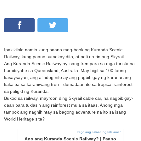
Ipakikilala namin kung paano mag-book ng Kuranda Scenic
Railway, kung paano sumakay dito, at pati na rin ang Skyrail.
Ang Kuranda Scenic Railway ay isang tren para sa mga turista na
bumibiyahe sa Queensland, Australia. May higit sa 100 taong
kasaysayan, ang alindog nito ay ang pagbibigay ng karanasang
kakaiba sa karaniwang tren—dumadaan ito sa tropical rainforest
sa paligid ng Kuranda.
Bukod sa railway, mayroon ding Skyrail cable car, na nagbibigay-
daan para tuklasin ang rainforest mula sa itaas. Anong mga
tampok ang naghihintay sa bagong adventure na ito sa isang
World Heritage site?
Itago ang Talaan ng Nilalaman
Ano ang Kuranda Scenic Railway? | Paano