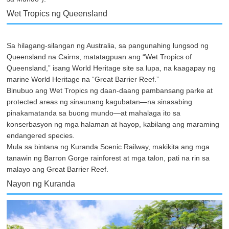
Wet Tropics ng Queensland
Sa hilagang-silangan ng Australia, sa pangunahing lungsod ng
Queensland na Cairns, matatagpuan ang “Wet Tropics of
Queensland,” isang World Heritage site sa lupa, na kaagapay ng
marine World Heritage na “Great Barrier Reef.”
Binubuo ang Wet Tropics ng daan-daang pambansang parke at
protected areas ng sinaunang kagubatan—na sinasabing
pinakamatanda sa buong mundo—at mahalaga ito sa
konserbasyon ng mga halaman at hayop, kabilang ang maraming
endangered species.
Mula sa bintana ng Kuranda Scenic Railway, makikita ang mga
tanawin ng Barron Gorge rainforest at mga talon, pati na rin sa
malayo ang Great Barrier Reef.
Nayon ng Kuranda