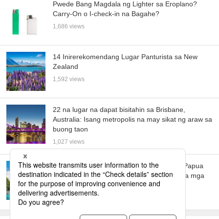
Pwede Bang Magdala ng Lighter sa Eroplano?
Carry-On o I-check-in na Bagahe?
1,686 views
14 Inirerekomendang Lugar Panturista sa New
Zealand
1,592 views
22 na lugar na dapat bisitahin sa Brisbane,
Australia: Isang metropolis na may sikat ng araw sa
buong taon
1,027 views
Tuklasin ang Pinakamagandang Lugar sa Papua
New Guinea: 10 Hindi Dapat Palampasin na mga
Lugar
982 views