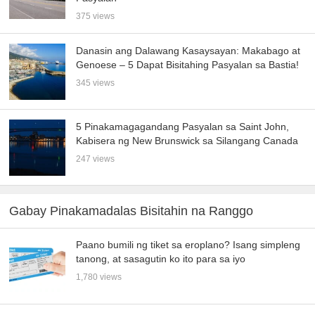
375 views
Danasin ang Dalawang Kasaysayan: Makabago at
Genoese – 5 Dapat Bisitahing Pasyalan sa Bastia!
345 views
5 Pinakamagagandang Pasyalan sa Saint John,
Kabisera ng New Brunswick sa Silangang Canada
247 views
Gabay Pinakamadalas Bisitahin na Ranggo
Paano bumili ng tiket sa eroplano? Isang simpleng
tanong, at sasagutin ko ito para sa iyo
1,780 views