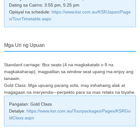
Dating sa Cairns: 3:55 pm, 5:25 pm
Opisyal na schedule:
https://www.ksr.com.au/KSRJapan/Page
s/TourTimetable.aspx
Mga Uri ng Upuan
Standard carriage: Box seats (4 na magkakatabi o 8 na
magkakaharap); magpalitan sa window seat upang ma-enjoy ang
tanawin.
Gold Class: Mga upuang parang sofa, may inihahaing alak at
magagaan na meryenda—perpekto para sa mas relaks na biyahe.
Pangalan: Gold Class
Detalye:
https://www.ksr.com.au/Tourpackages/Pages/KSRGo
ldClass.aspx