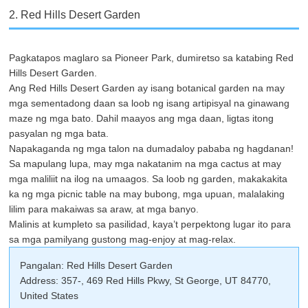
2. Red Hills Desert Garden
Pagkatapos maglaro sa Pioneer Park, dumiretso sa katabing Red
Hills Desert Garden.
Ang Red Hills Desert Garden ay isang botanical garden na may
mga sementadong daan sa loob ng isang artipisyal na ginawang
maze ng mga bato. Dahil maayos ang mga daan, ligtas itong
pasyalan ng mga bata.
Napakaganda ng mga talon na dumadaloy pababa ng hagdanan!
Sa mapulang lupa, may mga nakatanim na mga cactus at may
mga maliliit na ilog na umaagos. Sa loob ng garden, makakakita
ka ng mga picnic table na may bubong, mga upuan, malalaking
lilim para makaiwas sa araw, at mga banyo.
Malinis at kumpleto sa pasilidad, kaya’t perpektong lugar ito para
sa mga pamilyang gustong mag-enjoy at mag-relax.
Pangalan: Red Hills Desert Garden
Address: 357-, 469 Red Hills Pkwy, St George, UT 84770,
United States