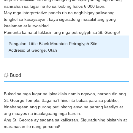
nanirahan sa lugar na ito sa loob ng halos 6,000 taon.
May mga interpretative panels rin na nagbibigay paliwanag
tungkol sa kasaysayan, kaya siguradong maaakit ang iyong
kaalaman at kuryosidad.
Pumunta ka na at tuklasin ang mga petroglyph sa St. George!
Pangalan: Little Black Mountain Petroglyph Site
Address: St George, Utah
◎ Buod
Bukod sa mga lugar na ipinakilala namin ngayon, naroon din ang
St. George Temple. Bagama’t hindi ito bukas para sa publiko,
hinahangaan ang purong puti nitong anyo na parang kastilyo at
ang maayos na inaalagaang mga hardin.
Ang St. George ay sagana sa kalikasan. Siguraduhing bisitahin at
maranasan ito nang personal!