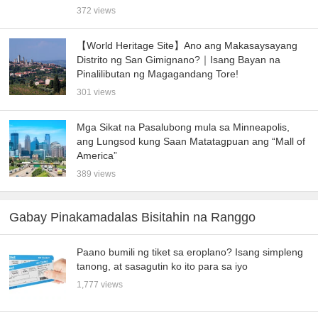
372 views
【World Heritage Site】Ano ang Makasaysayang
Distrito ng San Gimignano?｜Isang Bayan na
Pinalilibutan ng Magagandang Tore!
301 views
Mga Sikat na Pasalubong mula sa Minneapolis,
ang Lungsod kung Saan Matatagpuan ang “Mall of
America”
389 views
Gabay Pinakamadalas Bisitahin na Ranggo
Paano bumili ng tiket sa eroplano? Isang simpleng
tanong, at sasagutin ko ito para sa iyo
1,777 views