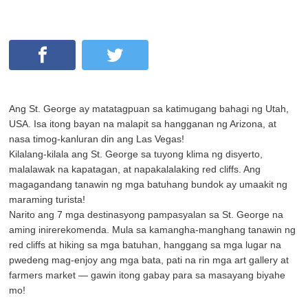
Ang St. George ay matatagpuan sa katimugang bahagi ng Utah,
USA. Isa itong bayan na malapit sa hangganan ng Arizona, at
nasa timog-kanluran din ang Las Vegas!
Kilalang-kilala ang St. George sa tuyong klima ng disyerto,
malalawak na kapatagan, at napakalalaking red cliffs. Ang
magagandang tanawin ng mga batuhang bundok ay umaakit ng
maraming turista!
Narito ang 7 mga destinasyong pampasyalan sa St. George na
aming inirerekomenda. Mula sa kamangha-manghang tanawin ng
red cliffs at hiking sa mga batuhan, hanggang sa mga lugar na
pwedeng mag-enjoy ang mga bata, pati na rin mga art gallery at
farmers market — gawin itong gabay para sa masayang biyahe
mo!