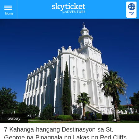
Menu
TOP
Gabay
7 Kahanga-hangang Destinasyon sa St.
George na Pinagpala ng Lakas ng Red Cliffs