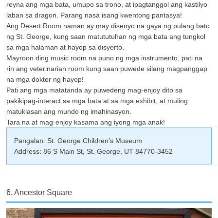
reyna ang mga bata, umupo sa trono, at ipagtanggol ang kastilyo
laban sa dragon. Parang nasa isang kwentong pantasya!
Ang Desert Room naman ay may disenyo na gaya ng pulang bato
ng St. George, kung saan matututuhan ng mga bata ang tungkol
sa mga halaman at hayop sa disyerto.
Mayroon ding music room na puno ng mga instrumento, pati na
rin ang veterinarian room kung saan puwede silang magpanggap
na mga doktor ng hayop!
Pati ang mga matatanda ay puwedeng mag-enjoy dito sa
pakikipag-interact sa mga bata at sa mga exhibit, at muling
matuklasan ang mundo ng imahinasyon.
Tara na at mag-enjoy kasama ang iyong mga anak!
Pangalan: St. George Children’s Museum
Address: 86 S Main St, St. George, UT 84770-3452
6. Ancestor Square