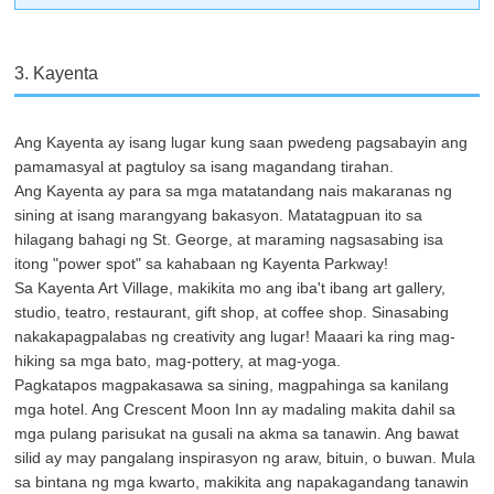
3. Kayenta
Ang Kayenta ay isang lugar kung saan pwedeng pagsabayin ang
pamamasyal at pagtuloy sa isang magandang tirahan.
Ang Kayenta ay para sa mga matatandang nais makaranas ng
sining at isang marangyang bakasyon. Matatagpuan ito sa
hilagang bahagi ng St. George, at maraming nagsasabing isa
itong "power spot" sa kahabaan ng Kayenta Parkway!
Sa Kayenta Art Village, makikita mo ang iba't ibang art gallery,
studio, teatro, restaurant, gift shop, at coffee shop. Sinasabing
nakakapagpalabas ng creativity ang lugar! Maaari ka ring mag-
hiking sa mga bato, mag-pottery, at mag-yoga.
Pagkatapos magpakasawa sa sining, magpahinga sa kanilang
mga hotel. Ang Crescent Moon Inn ay madaling makita dahil sa
mga pulang parisukat na gusali na akma sa tanawin. Ang bawat
silid ay may pangalang inspirasyon ng araw, bituin, o buwan. Mula
sa bintana ng mga kwarto, makikita ang napakagandang tanawin