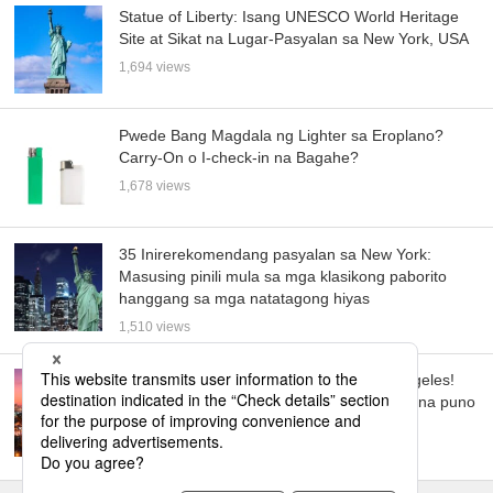
Statue of Liberty: Isang UNESCO World Heritage
Site at Sikat na Lugar-Pasyalan sa New York, USA
1,694 views
Pwede Bang Magdala ng Lighter sa Eroplano?
Carry-On o I-check-in na Bagahe?
1,678 views
35 Inirerekomendang pasyalan sa New York:
Masusing pinili mula sa mga klasikong paborito
hanggang sa mga natatagong hiyas
1,510 views
29 na mga sikat na destinasyon sa Los Angeles!
Bisitahin ang isang world-class na lungsod na puno
ng kasiyahan
1,253 views