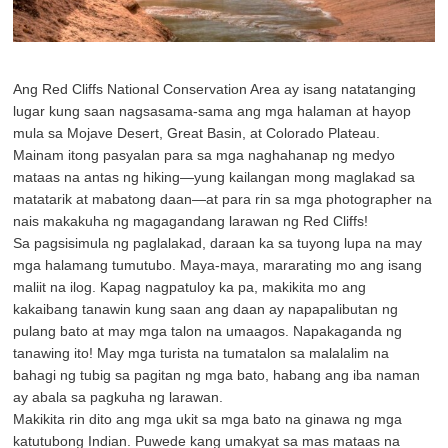
Ang Red Cliffs National Conservation Area ay isang natatanging
lugar kung saan nagsasama-sama ang mga halaman at hayop
mula sa Mojave Desert, Great Basin, at Colorado Plateau.
Mainam itong pasyalan para sa mga naghahanap ng medyo
mataas na antas ng hiking—yung kailangan mong maglakad sa
matatarik at mabatong daan—at para rin sa mga photographer na
nais makakuha ng magagandang larawan ng Red Cliffs!
Sa pagsisimula ng paglalakad, daraan ka sa tuyong lupa na may
mga halamang tumutubo. Maya-maya, mararating mo ang isang
maliit na ilog. Kapag nagpatuloy ka pa, makikita mo ang
kakaibang tanawin kung saan ang daan ay napapalibutan ng
pulang bato at may mga talon na umaagos. Napakaganda ng
tanawing ito! May mga turista na tumatalon sa malalalim na
bahagi ng tubig sa pagitan ng mga bato, habang ang iba naman
ay abala sa pagkuha ng larawan.
Makikita rin dito ang mga ukit sa mga bato na ginawa ng mga
katutubong Indian. Puwede kang umakyat sa mas mataas na