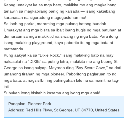
Kapag umakyat ka sa mga bato, makikita mo ang magkaibang
tanawin sa magkabilang panig ng kalsada — isang kakaibang
karanasan na siguradong magugustuhan mo!
Sa loob ng parke, maraming mga pulang batong bundok.
Umaakyat ang mga bisita sa iba't ibang hugis ng mga batuhan at
dumaraan sa mga makikitid na siwang ng mga bato. Para itong
isang malaking playground, kaya paborito ito ng mga bata at
matatanda.
Kung aakyat ka sa "Dixie Rock," isang malaking bato na may
nakasulat na “DIXIE” sa puting letra, makikita mo ang buong St.
George sa isang sulyap. Mayroon ding "Boy Scout Cave," na dati
umanong tirahan ng mga pioneer. Paboritong paglaruan ito ng
mga bata, at nagsisilbi ring pahingahan lalo na sa mainit na tag-
init.
Subukan itong bisitahin kasama ang iyong mga anak!
Pangalan: Pioneer Park
Address: Red Hills Pkwy, St George, UT 84770, United States