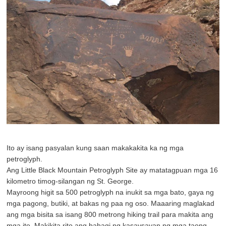
Ito ay isang pasyalan kung saan makakakita ka ng mga
petroglyph.
Ang Little Black Mountain Petroglyph Site ay matatagpuan mga 16
kilometro timog-silangan ng St. George.
Mayroong higit sa 500 petroglyph na inukit sa mga bato, gaya ng
mga pagong, butiki, at bakas ng paa ng oso. Maaaring maglakad
ang mga bisita sa isang 800 metrong hiking trail para makita ang
mga ito. Makikita rito ang bahagi ng kasaysayan ng mga taong