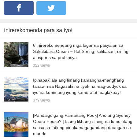
Inirerekomenda para sa Iyo!
6 inirerekomendang mga lugar na pasyalan sa
Sakakibara Onsen ~ Hot Spring, kalikasan, sining,
at isports sa probinsya
352 views
Ipinapakilala ang limang kamangha-manghang
tanawin sa Nagasaki na tiyak na mag-uudyok sa
iyo na kunin ang iyong kamera at maglakbay!
379 views
[Pandaigdigang Pamanang Pook] Ano ang Sydney
Opera House? | Isang likhang-sining na lumulutang
sa isa sa tatlong pinakamagagandang daungan sa
mundo