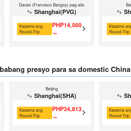
Davao (Francisco Bangoy) pag-alis
Ba
Shanghai(PVG)
Sh
PHP14,560
Kasama ang
Kasama an
Round-Trip
～
Round-Trip
babang presyo para sa domestic China
Beijing
Shanghai(SHA)
Sh
PHP34,813
Kasama ang
Kasama an
Round-Trip
～
Round-Trip