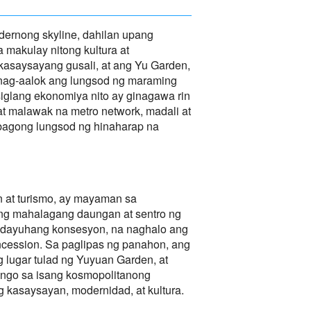
ernong skyline, dahilan upang
makulay nitong kultura at
asaysayang gusali, at ang Yu Garden,
, nag-aalok ang lungsod ng maraming
iglang ekonomiya nito ay ginagawa rin
at malawak na metro network, madali at
abagong lungsod ng hinaharap na
n at turismo, ay mayaman sa
ing mahalagang daungan at sentro ng
ga dayuhang konsesyon, na naghalo ang
oncession. Sa paglipas ng panahon, ang
lugar tulad ng Yuyuan Garden, at
ungo sa isang kosmopolitanong
kasaysayan, modernidad, at kultura.