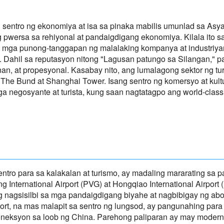
entro ng ekonomiya at isa sa pinaka mabilis umunlad sa Asya,
 pwersa sa rehiyonal at pandaigdigang ekonomiya. Kilala ito 
g mga punong-tanggapan ng malalaking kompanya at industriya
 Dahil sa reputasyon nitong "Lagusan patungo sa Silangan," p
, at propesyonal. Kasabay nito, ang lumalagong sektor ng tur
g The Bund at Shanghai Tower. Isang sentro ng komersyo at kul
 negosyante at turista, kung saan nagtatagpo ang world-class
ntro para sa kalakalan at turismo, ay madaling mararating sa
 International Airport (PVG) at Hongqiao International Airport
 nagsisilbi sa mga pandaigdigang biyahe at nagbibigay ng a
ort, na mas malapit sa sentro ng lungsod, ay pangunahing para
koneksyon sa loob ng China. Parehong paliparan ay may moderno