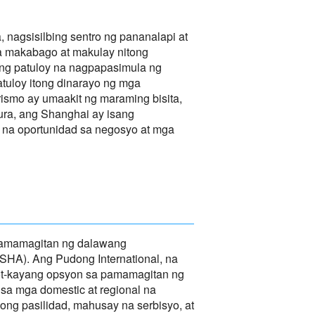
 nagsisilbing sentro ng pananalapi at
sa makabago at makulay nitong
ng patuloy na nagpapasimula ng
atuloy itong dinarayo ng mga
ismo ay umaakit ng maraming bisita,
tura, ang Shanghai ay isang
 na oportunidad sa negosyo at mga
 pamamagitan ng dalawang
 (SHA). Ang Pudong International, na
bot-kayang opsyon sa pamamagitan ng
 sa mga domestic at regional na
ng pasilidad, mahusay na serbisyo, at