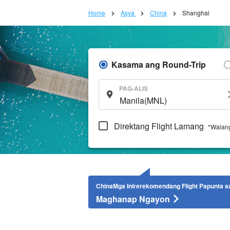
Home
Asya
China
Shanghai
Kasama ang Round-Trip
PAG-ALIS
Direktang Flight Lamang
*Walang
ChinaMga Inirerekomendang Flight Papunta sa
Maghanap Ngayon