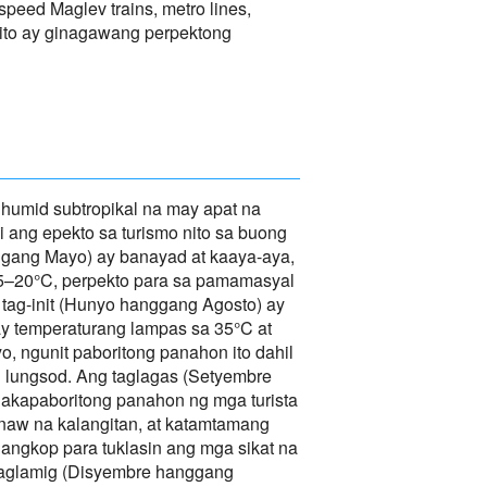
eed Maglev trains, metro lines,
 ito ay ginagawang perpektong
humid subtropikal na may apat na
 ang epekto sa turismo nito sa buong
ggang Mayo) ay banayad at kaaya-aya,
5–20°C, perpekto para sa pamamasyal
 tag-init (Hunyo hanggang Agosto) ay
y temperaturang lampas sa 35°C at
 ngunit paboritong panahon ito dahil
 lungsod. Ang taglagas (Setyembre
kapaboritong panahon ng mga turista
inaw na kalangitan, at katamtamang
angkop para tuklasin ang mga sikat na
 taglamig (Disyembre hanggang