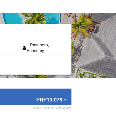
1
Pasahero,
Economy
PHP10,079
～
2026/07/19 05:05Punto ng oras