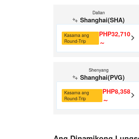
Dalian
Shanghai(SHA)
PHP32,710
Kasama ang
Round-Trip
～
Shenyang
Shanghai(PVG)
PHP8,358
Kasama ang
Round-Trip
～
Ang Dinamikong Lungs