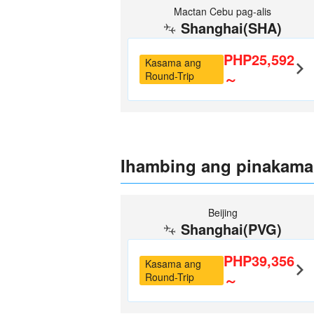
Mactan Cebu pag-alis
Shanghai(SHA)
PHP25,592
Kasama ang
Round-Trip
～
Ihambing ang pinakama
Beijing
Shanghai(PVG)
PHP39,356
Kasama ang
Round-Trip
～