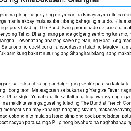
gsod na pinag-uugnay ang mayaman na kasaysayan nito sa mod
 manlalakbay mula sa iba’t ibang bahagi ng mundo. Kilala sa 
mga pook tulad ng The Bund, isang promenade na puno ng mak
senyo ng Tsino. Bilang isang pandaigdigang sentro ng turismo
hanghai Tower at ang abalang kalye ng Nanjing Road. Ang mas
 Sa tulong ng epektibong transportasyon tulad ng Maglev train 
Tuklasin kung bakit itinuturing ang Shanghai bilang isang mak
o.
gsod sa Tsina at isang pandaigdigang sentro para sa kalakala
ng libong taon. Matatagpuan sa bukana ng Yangtze River, nag
 ika-19 na siglo. Yumabong ito sa ilalim ng impluwensya ng m
ra, na makikita sa mga gusaling tulad ng The Bund at French C
 metropolis na may kahanga-hangang skyline, makasaysayang 
 pag-usbong nito mula sa isang simpleng pook-pangisdaan pat
stinasyon para sa mga Pilipinong biyahero na naghahanap ng 