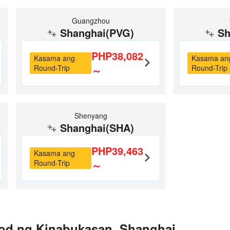
Guangzhou
Shanghai(PVG)
Sh
PHP38,082
Kasama ang
Kasama an
Round-Trip
～
Round-Trip
Shenyang
Shanghai(SHA)
PHP39,463
Kasama ang
Round-Trip
～
od ng Kinabukasan, Shanghai