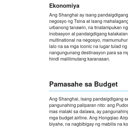
Ekonomiya
Ang Shanghai ay isang pandaigdigang s
negosyo ng Tsina at isang mahalagang
urbanong tanawin, na tinatampukan n
inobasyon at pandaigdigang kalakalan.
multinational na negosyo, mamumuhunan
lalo na sa mga iconic na lugar tulad n
nangungunang destinasyon para sa mga
hindi malilimutang karanasan.
Pamasahe sa Budget
Ang Shanghai, isang pandaigdigang se
pangunahing paliparan nito: ang Pudong
mas malaki sa dalawa, ay pangunahing
mga budget airline. Ang Hongqiao Airp
biyahe, na nagbibigay ng mabilis na 