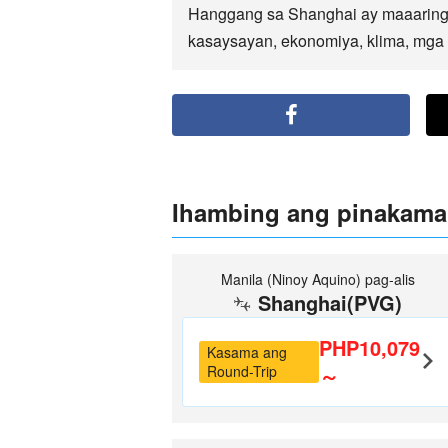
Hanggang sa Shanghai ay maaaring 
kasaysayan, ekonomiya, klima, mga p
Ihambing ang pinakama
Manila (Ninoy Aquino) pag-alis
Shanghai(PVG)
PHP10,079
Kasama ang
Round-Trip
～