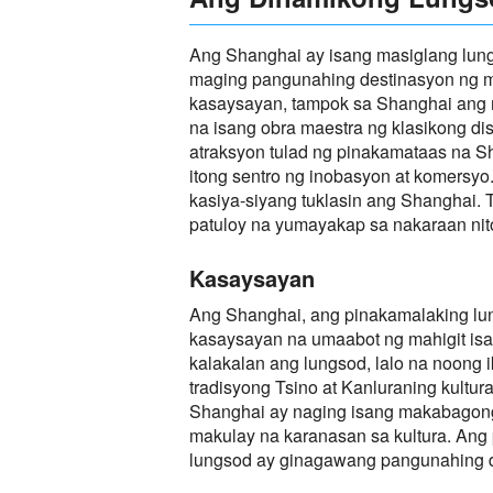
Ang Shanghai ay isang masiglang lun
maging pangunahing destinasyon ng mga
kasaysayan, tampok sa Shanghai ang 
na isang obra maestra ng klasikong di
atraksyon tulad ng pinakamataas na S
itong sentro ng inobasyon at komersyo.
kasiya-siyang tuklasin ang Shanghai. 
patuloy na yumayakap sa nakaraan nit
Kasaysayan
Ang Shanghai, ang pinakamalaking lun
kasaysayan na umaabot ng mahigit isa
kalakalan ang lungsod, lalo na noong
tradisyong Tsino at Kanluraning kultu
Shanghai ay naging isang makabagong
makulay na karanasan sa kultura. Ang
lungsod ay ginagawang pangunahing de