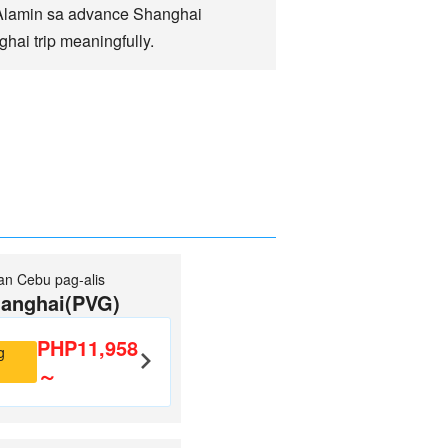
Alamin sa advance Shanghai
ai trip meaningfully.
an Cebu pag-alis
anghai(PVG)
PHP11,958
g
～