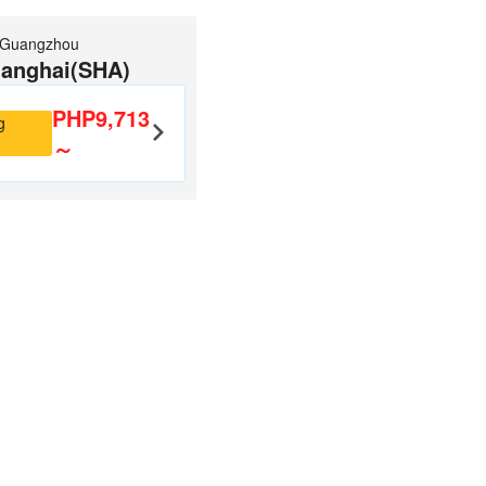
Guangzhou
anghai(SHA)
PHP9,713
g
～