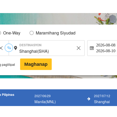
One-Way
Maramihang Siyudad
DESTINASYON
2026-08-08
2026-08-10
Maghanap
 paglilipat
 Pilipinas
2027/06/29
2027/07/12
Manila(MNL)
Shanghai