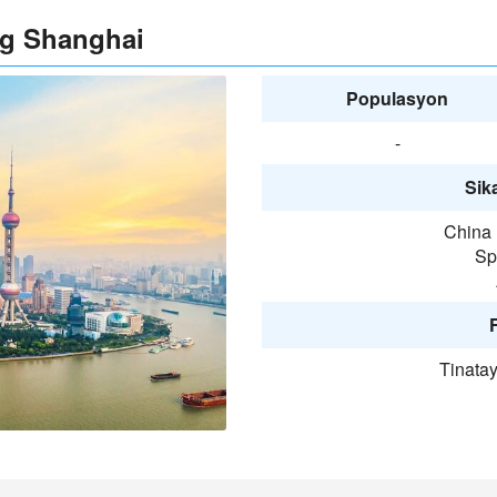
ng Shanghai
Populasyon
-
Sika
China 
Sp
F
Tinata