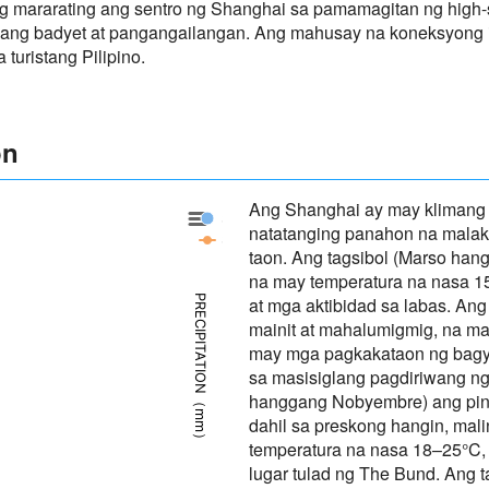
 mararating ang sentro ng Shanghai sa pamamagitan ng high-sp
anumang badyet at pangangailangan. Ang mahusay na koneksyong
turistang Pilipino.
on
Ang Shanghai ay may klimang 
Shanghai - Precipitation
natatanging panahon na malaki
Shanghai - Panahon
taon. Ang tagsibol (Marso han
na may temperatura na nasa 1
PRECIPITATION（mm）
at mga aktibidad sa labas. Ang
mainit at mahalumigmig, na ma
may mga pagkakataon ng bagyo,
sa masisiglang pagdiriwang ng
hanggang Nobyembre) ang pina
dahil sa preskong hangin, mal
temperatura na nasa 18–25°C, 
lugar tulad ng The Bund. Ang