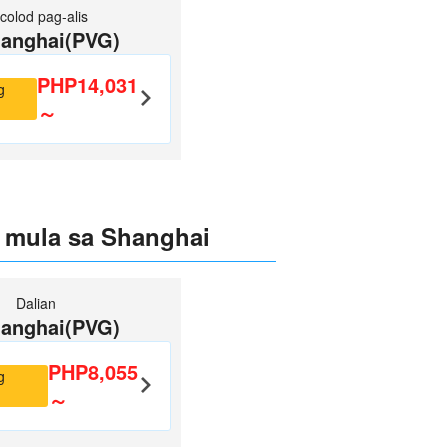
colod pag-alis
anghai(PVG)
PHP14,031
g
～
 mula sa Shanghai
Dalian
anghai(PVG)
PHP8,055
g
～