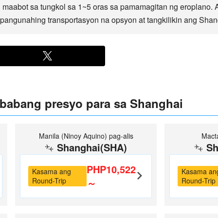
maabot sa tungkol sa 1~5 oras sa pamamagitan ng eroplano. 
angunahing transportasyon na opsyon at tangkilikin ang Shangh
babang presyo para sa Shanghai
Manila (Ninoy Aquino) pag-alis
Mact
Shanghai(SHA)
Sh
PHP10,522
Kasama ang
Kasama an
Round-Trip
～
Round-Trip