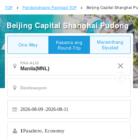
TOP
Pandaigdigang Paglipad TOP
Beijing Capital Shanghai P
Beijing Capital Shanghai Pudong
Maramihang
Kasama ang
One-Way
Siyudad
Round-Trip
PAG-ALIS
2026-08-09
2026-08-11
1
Pasahero,
Economy