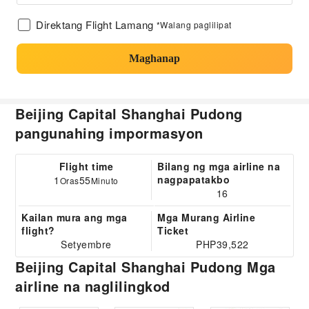
Direktang Flight Lamang
*Walang paglilipat
Maghanap
Beijing Capital Shanghai Pudong
pangunahing impormasyon
Flight time
Bilang ng mga airline na
nagpapatakbo
1
55
Oras
Minuto
16
Kailan mura ang mga
Mga Murang Airline
flight?
Ticket
Setyembre
PHP39,522
Beijing Capital Shanghai Pudong Mga
airline na naglilingkod