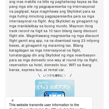
ang mas mabilis na bilis ng paghahanap kaysa sa iba
pang mga site ng pagpapareserba ng internasyonal
na paglipad, kaya maginhawa ang Skyticket para sa
mga huling minutong pagpapareserba para sa mga
internasyonal na flight. Ang Skyticket ay ginagamit ng
mga manlalakbay sa buong mundo. Mayroon itong
track record na higit sa 10 taon bilang isang discount
flight site. Maginhawang magreserba ng mga discount
flight gamit ang app, na na-download nang 23 milyong
beses, at ginagamit ng maraming tao. Bilang
karagdagan sa mga internasyonal na flight,
tumatanggap din ang Skyticket ng mga reserbasyon
para sa mga domestic one-way at round-trip na flight,
reservation sa hotel, domestic tour, WiFi sa ibang
bansa, express bus, at rental car.