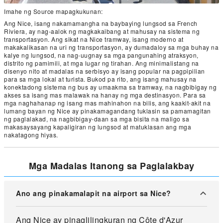
Imahe ng Source mapagkukunan:
Ang Nice, isang nakamamangha na baybaying lungsod sa French
Riviera, ay nag-aalok ng magkakaibang at mahusay na sistema ng
transportasyon. Ang sikat na Nice tramway, isang moderno at
makakalikasan na uri ng transportasyon, ay dumadaloy sa mga buhay na
kalye ng lungsod, na nag-uugnay sa mga pangunahing atraksyon,
distrito ng pamimili, at mga lugar ng tirahan. Ang minimalistang na
disenyo nito at madalas na serbisyo ay isang popular na pagpipilian
para sa mga lokal at turista. Bukod pa rito, ang isang mahusay na
konektadong sistema ng bus ay umaakma sa tramway, na nagbibigay ng
akses sa isang mas malawak na hanay ng mga destinasyon. Para sa
mga naghahanap ng isang mas mahinahon na bilis, ang kaakit-akit na
lumang bayan ng Nice ay pinakamagandang tuklasin sa pamamagitan
ng paglalakad, na nagbibigay-daan sa mga bisita na maligo sa
makasaysayang kapaligiran ng lungsod at matuklasan ang mga
nakatagong hiyas.
Mga Madalas Itanong sa Paglalakbay
Ano ang pinakamalapit na airport sa Nice?
Ang Nice ay pinaglilingkuran ng Côte d'Azur