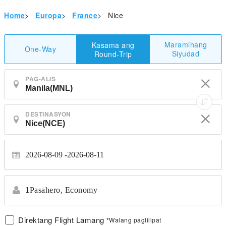
Home
>
Europa
>
France
>
Nice
Maramihang
Kasama ang
One-Way
Siyudad
Round-Trip
PAG-ALIS
DESTINASYON
2026-08-09
2026-08-11
1
Pasahero,
Economy
Direktang Flight Lamang
*Walang paglilipat