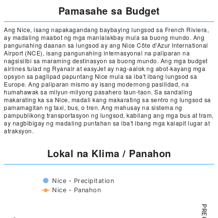
Pamasahe sa Budget
Ang Nice, isang napakagandang baybaying lungsod sa French Riviera,
ay madaling maabot ng mga manlalakbay mula sa buong mundo. Ang
pangunahing daanan sa lungsod ay ang Nice Côte d'Azur International
Airport (NCE), isang pangunahing internasyonal na paliparan na
nagsisilbi sa maraming destinasyon sa buong mundo. Ang mga budget
airlines tulad ng Ryanair at easyJet ay nag-aalok ng abot-kayang mga
opsyon sa paglipad papuntang Nice mula sa iba't ibang lungsod sa
Europe. Ang paliparan mismo ay isang modernong pasilidad, na
humahawak sa milyun-milyong pasahero taun-taon. Sa sandaling
makarating ka sa Nice, madali kang makarating sa sentro ng lungsod sa
pamamagitan ng taxi, bus, o tren. Ang mahusay na sistema ng
pampublikong transportasyon ng lungsod, kabilang ang mga bus at tram,
ay nagbibigay ng madaling puntahan sa iba't ibang mga kalapit lugar at
atraksyon.
Lokal na Klima / Panahon
Nice - Precipitation
Nice - Panahon