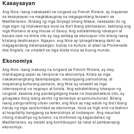
Kasaysayan
Ang Nice, isang nakakaakit na lungsod sa French Riviera, ay mayaman
sa kasaysayan na magkakaugnay sa magagandang tanawin sa
Mediterraneo. Itinatag ng mga Griyego bilang Nikaia, nakasaksi ito ng
mga siglo ng impluwensya mula sa iba't ibang sibilisasyon, kabilang ang
mga Romano at ang House of Savoy. Ang estratehikong lokasyon at
kanais-nais na klima nito ay nag-ambag sa ebolusyon nito bilang isang
kilalang destinasyon. Ngayon, ang Nice ay ipinagdiriwang dahil sa
magagandang dalampasigan, buhay na kultura, at sikat na Promenade
des Anglais, na umaakit sa mga bisita mula sa buong mundo.
Ekonomiya
Ang Nice, isang makulay na lungsod sa French Riviera, ay may
mahalagang papel sa rehiyonal na ekonomiya. Kilala sa mga
nakakamanghang dalampasigan, marangyang pamumuhay, at
mayamang kulturang pamana, ang Nice ay umaakit sa mga
internasyonal na negosyo at turista. Ang estratehikong lokasyon ng
lungsod, kasama ang pandaigdigang klase na imprastraktura nito, ay
ginagawa itong isang sentro ng komersyo at pamumuhunan. Bilang
isang pangunahing urban center, ang Nice ay nag-aalok ng iba't ibang
hanay ng mga oportunidad sa ekonomiya, mula sa high-end na fashion
at hospitality hanggang sa teknolohiya at inobasyon. Ang maunlad
nitong industriya ng turismo, na hinihimok ng kagandahan ng
Mediterraneo, ay malaki ang kontribusyon sa lokal at pambansang
ekonomiya.