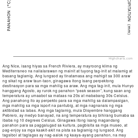
PRECIPITATION（mm）
PANAHON（°C）
Highcharts.com
Ang Nice, isang hiyas sa French Riviera, ay mayroong klima ng
Mediterraneo na nailalarawan ng mainit at tuyong tag-init at malamig at
basang taglamig. Ang lungsod ay tinatamasa ang mahigit sa 300 araw
ng sikat ng araw taun-taon, ginagawa itong isang perpektong
destinasyon para sa mga mahilig sa araw. Ang mga tag-init, mula Hunyo
hanggang Agosto, ay rurok ng panahon “peak season”, kung saan ang
temperatura ay umaabot sa mataas na 20s at mababang 30s Celsius.
Ang panahong ito ay perpekto para sa mga mahilig sa dalampasigan,
mga mahilig sa mga isport na pantubig, at mga nagnanais ng mga
aktibidad sa labas. Ang mga taglamig, mula Disyembre hanggang
Pebrero, ay medyo banayad, na ang temperatura ay bihirang bumaba sa
ibaba ng 10 degrees Celsius. Ginagawa itong isang magandang
panahon para sa paggalugad sa kultura, pagbisita sa mga museo, at
pag-enjoy sa mga kaakit-akit na pista sa taglamig ng lungsod. Ang
tagsibol at taglagas ay nag-aalok ng kaaya-ayang panahon, na may