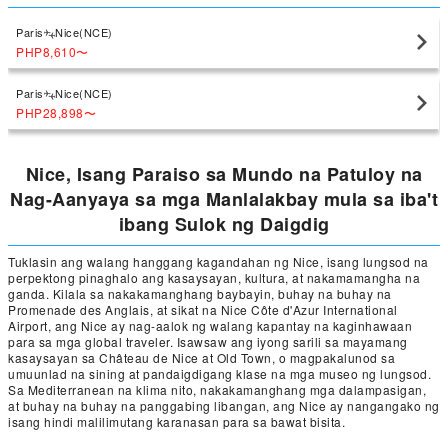
Paris
Nice(NCE)
PHP8,610
〜
Paris
Nice(NCE)
PHP28,898
〜
Nice, Isang Paraiso sa Mundo na Patuloy na
Nag-Aanyaya sa mga Manlalakbay mula sa iba't
ibang Sulok ng Daigdig
Tuklasin ang walang hanggang kagandahan ng Nice, isang lungsod na
perpektong pinaghalo ang kasaysayan, kultura, at nakamamangha na
ganda. Kilala sa nakakamanghang baybayin, buhay na buhay na
Promenade des Anglais, at sikat na Nice Côte d'Azur International
Airport, ang Nice ay nag-aalok ng walang kapantay na kaginhawaan
para sa mga global traveler. Isawsaw ang iyong sarili sa mayamang
kasaysayan sa Château de Nice at Old Town, o magpakalunod sa
umuunlad na sining at pandaigdigang klase na mga museo ng lungsod.
Sa Mediterranean na klima nito, nakakamanghang mga dalampasigan,
at buhay na buhay na panggabing libangan, ang Nice ay nangangako ng
isang hindi malilimutang karanasan para sa bawat bisita.