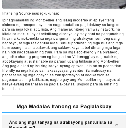
Imahe ng Source mapagkukunan:
Ipinagmamalaki ng Montpellier ang isang moderno at episyenteng
sistema ng transportasyon na nagpapadali sa paglalakbay sa lungsod
para sa mga lokal at turista. Ang malawak nitong tramway network, na
kilala sa makukulay at artistikong disenyo, ay may apat na pangunahing
linya na kumokonekta sa mga pangunahing atraksyon, sentrong pang
negosyo, at mga residential area. Sinusuportahan ng mga bus ang mga
tram upang mas mapalawak ang saklaw, kaya’t abot din ang mga lugar
na hindi nadadaanan ng tram. Para sa mga eco-friendly na biyahero,
ang bike-sharing program ng lungsod na Vélomagg’ ay nag-aalok ng
abot-kayang at sustainable na paraan upang tuklasin ang Montpellier.
Ang paglalakad ay isa ring kaaya-ayang opsyon, lalo na sa pedestrian-
friendly na mga kalye sa makasaysayang sentro. Sa mahusay na
pagsasama ng mga opsyon sa transportasyon at dedikasyon sa
pagpapanatili ng kalikasan, nagbibigay ang Montpellier ng maayos at
kaaya-ayang karanasan sa paglalakbay sa lungsod para sa lahat ng
bumibisita.
Mga Madalas Itanong sa Paglalakbay
Ano ang mga tanyag na atraksyong panturista sa
Montpellier?