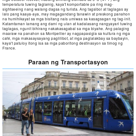
temperatura tuwing taglamig, kaya't komportable pa ring mag-
sightseeing nang walang dagsa ng turista. Ang tagsibol at taglagas ay
lalo pang kaaya-aya, may magagandang tanawin at preskong panahon
na humihikayat sa mga bisitang nais umiwas sa kasagsagan ng tag-init.
Katamtaman lamang ang dami ng ulan at kadalasang nangyayari tuwing
taglagas, ngunit bihirang nakakasagabal sa mga biyahe. Ang palaging
maaraw na panahon sa Montpellier ay nagpapasigla sa kultura ng mga
café, mga makasaysayang paglilibot, at mga paglalakbay sa baybayin,
kaya't patuloy itong isa sa mga paboritong destinasyon sa timog ng
France.
Paraan ng Transportasyon