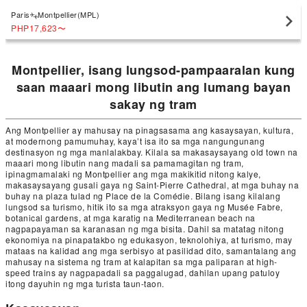
Paris
Montpellier(MPL)
PHP17,623
〜
Montpellier, isang lungsod-pampaaralan kung
saan maaari mong libutin ang lumang bayan
sakay ng tram
Ang Montpellier ay mahusay na pinagsasama ang kasaysayan, kultura,
at modernong pamumuhay, kaya’t isa ito sa mga nangungunang
destinasyon ng mga manlalakbay. Kilala sa makasaysayang old town na
maaari mong libutin nang madali sa pamamagitan ng tram,
ipinagmamalaki ng Montpellier ang mga makikitid nitong kalye,
makasaysayang gusali gaya ng Saint-Pierre Cathedral, at mga buhay na
buhay na plaza tulad ng Place de la Comédie. Bilang isang kilalang
lungsod sa turismo, hitik ito sa mga atraksyon gaya ng Musée Fabre,
botanical gardens, at mga karatig na Mediterranean beach na
nagpapayaman sa karanasan ng mga bisita. Dahil sa matatag nitong
ekonomiya na pinapatakbo ng edukasyon, teknolohiya, at turismo, may
mataas na kalidad ang mga serbisyo at pasilidad dito, samantalang ang
mahusay na sistema ng tram at kalapitan sa mga paliparan at high-
speed trains ay nagpapadali sa paggalugad, dahilan upang patuloy
itong dayuhin ng mga turista taun-taon.