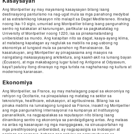
Kasaysayan
Ang Montpellier ay may mayamang kasaysayan bilang isang
destinasyong panturismo na nag-ugat mula sa mga panahong medyibal
at sa estratehikong lokasyon nito malapit sa Dagat Mediteraneo. Itinatag
noong ika-10 siglo, umunlad ang Montpellier bilang isang pangunahing
sentro ng kalakalan at karunungan, partikular sa pagkakatatag ng
University of Montpellier noong 1220, isa sa pinakamatandang
unibersidad sa mundo. Ang kalapitan nito sa dagat, kaaya-ayang klima,
at matabang kapatagan ay nagtulak sa mabilis na pag-usbong ng
ekonomiya at lungsod mula sa panahon ng Renaissance. Sa
kasalukuyan, ang Montpellier ay pinagsasama ang maayos na
naingatang makasaysayang arkitektura, ang kaakit-akit na lumang bayan
(Écusson), at mga makabagong lugar tulad ng Antigone at Odysseum,
kaya't patuloy itong dinarayo ng mga turista na naghahanap ng kultura at
modernong karanasan.
Ekonomiya
Ang Montpellier, sa France, ay may mahalagang papel sa ekonomiya ng
rehiyon ng Occitanie, na pinapalakas ng matatag na sektor sa
teknolohiya, healthcare, edukasyon, at agribusiness. Bilang isa sa
pinaka mabilis na lumalagong lungsod sa France, inaakit ng Montpellier
ang mga pangunahing internasyonal na kumpanya at institusyong
pananaliksik, na nagpapalakas sa reputasyon nito bilang isang
dinamikong sentro ng ekonomiya sa pandaigdigang antas. Ang mataas
na antas ng kasanayan ng mga manggagawa, na sinusuportahan ng
mga prestihiyosong unibersidad, ay nagpapasigla sa inobasyon at
paglago ng negosyo, habang ang patuloy na pamumuhunan sa