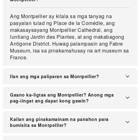
Ang Montpellier ay kilala sa mga tanyag na
pasyalan tulad ng Place de la Comédie, ang
makasaysayang Montpellier Cathedral, ang
luntiang Jardin des Plantes, at ang makabagong
Antigone District. Huwag palampasin ang Fabre
Museum, isa sa pinakamahusay na art museum sa
France.
Ilan ang mga paliparan sa Montpellier?
Isang pangunahing paliparan ang nagsisilbi sa
Gaano ka-ligtas ang Montpellier? Anong mga
Montpellier, ang Montpellier–Méditerranée Airport
pag-iingat ang dapat kong gawin?
(MPL), na matatagpuan mga 7 kilometro mula sa
sentro ng lungsod.
Karaniwang ligtas ang Montpellier para sa mga
Kailan ang pinakamainam na panahon para
manlalakbay, ngunit mainam na maging alerto,
bumisita sa Montpellier?
lalo na sa mataong lugar. Siguraduhing maayos
ang pagkakasecure ng iyong mga gamit at iwasan