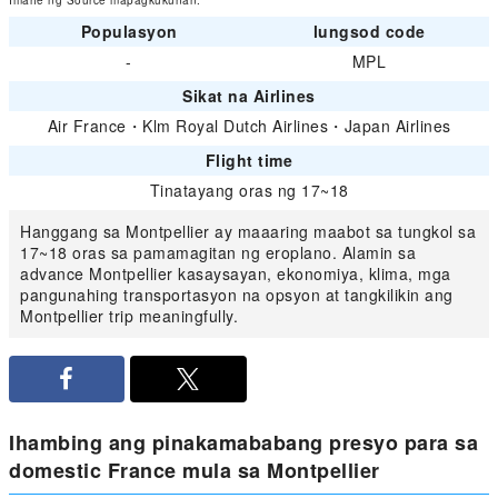
Imahe ng Source mapagkukunan:
Populasyon
lungsod code
-
MPL
Sikat na Airlines
Air France
・
Klm Royal Dutch Airlines
・
Japan Airlines
Flight time
Tinatayang oras ng 17~18
Hanggang sa Montpellier ay maaaring maabot sa tungkol sa
17~18 oras sa pamamagitan ng eroplano. Alamin sa
advance Montpellier kasaysayan, ekonomiya, klima, mga
pangunahing transportasyon na opsyon at tangkilikin ang
Montpellier trip meaningfully.
Ihambing ang pinakamababang presyo para sa
domestic France mula sa Montpellier