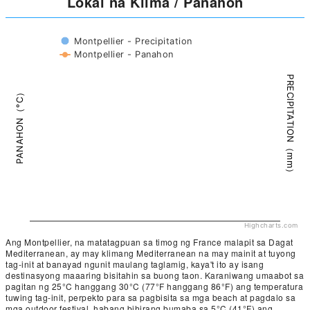
Lokal na Klima / Panahon
Montpellier - Precipitation
Montpellier - Panahon
PRECIPITATION（mm）
PANAHON（°C）
Highcharts.com
Ang Montpellier, na matatagpuan sa timog ng France malapit sa Dagat
Mediterranean, ay may klimang Mediterranean na may mainit at tuyong
tag-init at banayad ngunit maulang taglamig, kaya't ito ay isang
destinasyong maaaring bisitahin sa buong taon. Karaniwang umaabot sa
pagitan ng 25°C hanggang 30°C (77°F hanggang 86°F) ang temperatura
tuwing tag-init, perpekto para sa pagbisita sa mga beach at pagdalo sa
mga outdoor festival, habang bihirang bumaba sa 5°C (41°F) ang