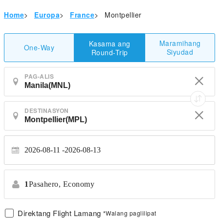
Home
>
Europa
>
France
>
Montpellier
Maramihang
Kasama ang
One-Way
Siyudad
Round-Trip
PAG-ALIS
DESTINASYON
2026-08-11
2026-08-13
1
Pasahero,
Economy
Direktang Flight Lamang
*Walang paglilipat