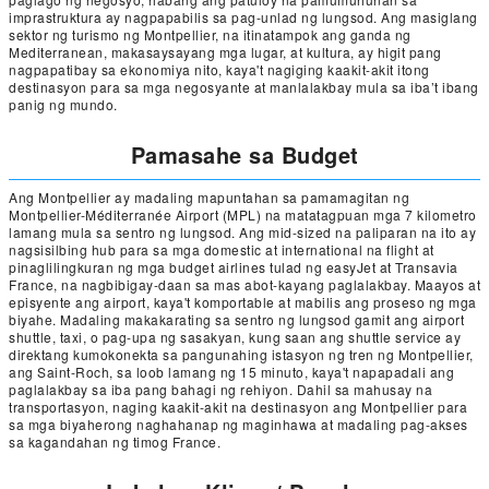
imprastruktura ay nagpapabilis sa pag-unlad ng lungsod. Ang masiglang
sektor ng turismo ng Montpellier, na itinatampok ang ganda ng
Mediterranean, makasaysayang mga lugar, at kultura, ay higit pang
nagpapatibay sa ekonomiya nito, kaya't nagiging kaakit-akit itong
destinasyon para sa mga negosyante at manlalakbay mula sa iba’t ibang
panig ng mundo.
Pamasahe sa Budget
Ang Montpellier ay madaling mapuntahan sa pamamagitan ng
Montpellier-Méditerranée Airport (MPL) na matatagpuan mga 7 kilometro
lamang mula sa sentro ng lungsod. Ang mid-sized na paliparan na ito ay
nagsisilbing hub para sa mga domestic at international na flight at
pinaglilingkuran ng mga budget airlines tulad ng easyJet at Transavia
France, na nagbibigay-daan sa mas abot-kayang paglalakbay. Maayos at
episyente ang airport, kaya't komportable at mabilis ang proseso ng mga
biyahe. Madaling makakarating sa sentro ng lungsod gamit ang airport
shuttle, taxi, o pag-upa ng sasakyan, kung saan ang shuttle service ay
direktang kumokonekta sa pangunahing istasyon ng tren ng Montpellier,
ang Saint-Roch, sa loob lamang ng 15 minuto, kaya't napapadali ang
paglalakbay sa iba pang bahagi ng rehiyon. Dahil sa mahusay na
transportasyon, naging kaakit-akit na destinasyon ang Montpellier para
sa mga biyaherong naghahanap ng maginhawa at madaling pag-akses
sa kagandahan ng timog France.